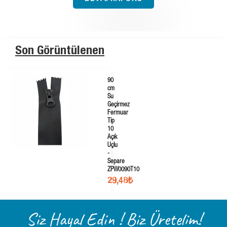
Son Görüntülenen
90
cm
Su
Geçirmez
Fermuar
Tip
10
Açık
Uçlu
-
Separe
ZPW0090T10
29,48₺
Siz Hayal Edin ! Biz Üretelim!