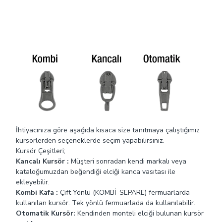
Kombi Kafa :
Çift Yönlü (KOMBİ-SEPARE) Fermuar şeritleri
birbirinden tamamen ayrılabilir ve ikinci bir kürsör fermuarı
alttan da açabilir. Bu tip fermuarlar genellikle
yağmurluklarda, montlarda, yatak kılıflarında, spor giyimde
ve uyku tulumlarında kullanılır
Maçalı Kursör :
Kancalı kursörden farklı olarak burada
kanca kısım elcik üzerinde bulunmaktadır. Müşteri kendi
markalaı veya logolu elciğini ekleyebilir.
İhtiyacınıza göre aşağıda kısaca size tanıtmaya çalıştığımız
kursörlerden seçeneklerde seçim yapabilirsiniz.
Kursör Çeşitleri;
Kancalı Kursör :
Müşteri sonradan kendi markalı veya
kataloğumuzdan beğendiği elciği kanca vasıtası ile
ekleyebilir.
Kombi Kafa :
Çift Yönlü (KOMBİ-SEPARE) fermuarlarda
kullanılan kursör. Tek yönlü fermuarlada da kullanılabilir.
Otomatik Kursör:
Kendinden monteli elciği bulunan kursör