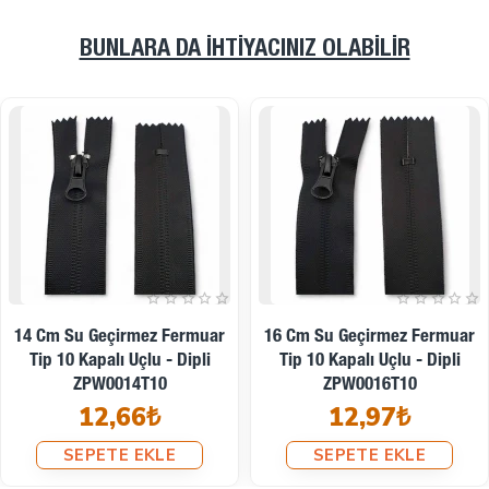
BUNLARA DA İHTIYACINIZ OLABILIR
18 Cm Su Geçirmez Fermuar
20 Cm Su Geçirmez Fermuar
Tip 10 Kapalı Uçlu - Dipli
Tip 10 Kapalı Uçlu - Dipli
ZPW0018T10
ZPW0020T10
13,28₺
13,72₺
SEPETE EKLE
SEPETE EKLE