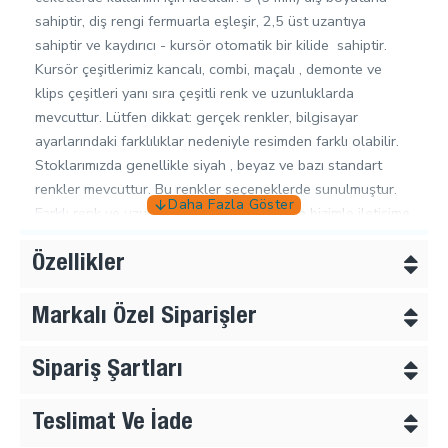
sahiptir, diş rengi fermuarla eşleşir, 2,5 üst uzantıya
sahiptir ve kaydırıcı - kursör otomatik bir kilide sahiptir.
Kursör çeşitlerimiz kancalı, combi, maçalı , demonte ve
klips çeşitleri yanı sıra çeşitli renk ve uzunluklarda
mevcuttur. Lütfen dikkat: gerçek renkler, bilgisayar
ayarlarındaki farklılıklar nedeniyle resimden farklı olabilir.
Stoklarımızda genellikle siyah , beyaz ve bazı standart
renkler mevcuttur. Bu renkler seçeneklerde sunulmuştur.
Farklı renk ve uzunluk siparişleri için lütfen bizimle iletişime
geçiniz.
Kursör Çeşitleri;
Özellikler
Kancalı Kursör :
Müşteri sonradan kendi markalı veya
kataloğumuzdan beğendiği elciği kanca vasıtası ile
Markalı Özel Siparişler
ekleyebilir.
Demonte :
Müşteri sonradan kendi markalı veya
Sipariş Şartları
kataloğumuzdan beğendiği elciği kursör üzerindeki
kapakçığı kaldırarak ekleyebilir. Bu kursörler diğer
Teslimat Ve İade
kursörlere göre biraz daha maliyetlidir.