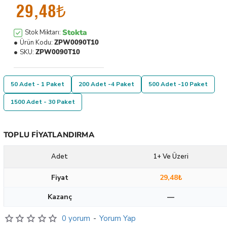
29,48₺
Stokta
Stok Miktarı:
Ürün Kodu:
ZPW0090T10
SKU:
ZPW0090T10
50 Adet - 1 Paket
200 Adet -4 Paket
500 Adet -10 Paket
1500 Adet - 30 Paket
TOPLU FIYATLANDIRMA
Adet
1+ Ve Üzeri
Fiyat
29,48₺
Kazanç
—
0 yorum
-
Yorum Yap