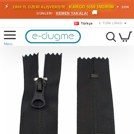
⚡
•
KARGO %50 İNDİRİM
1000 TL ÜZERİ ALIŞVERİŞTE
SON
🚚
HEMEN YAKALA!
GÜNLER!
Türkçe
₺
TÜRK LIRASI