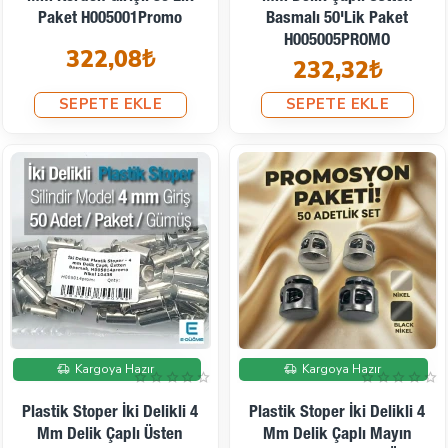
Paket H005001Promo
Basmalı 50'lik Paket
H005005PROMO
322,08₺
232,32₺
SEPETE EKLE
SEPETE EKLE
Kargoya Hazır
Kargoya Hazır
Plastik Stoper İki Delikli 4
Plastik Stoper İki Delikli 4
Mm Delik Çaplı Üsten
Mm Delik Çaplı Mayın