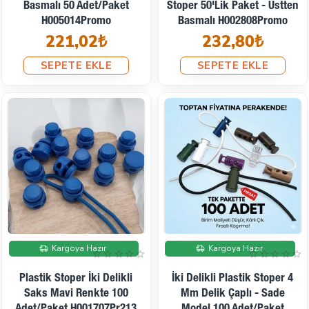
Basmalı 50 Adet/Paket
Stoper 50'Lik Paket - Üstten
H005014Promo
Basmalı H002808Promo
221,02₺
232,80₺
SEPETE EKLE
SEPETE EKLE
İndirimde
Kargoya Hazır
Kargoya Hazır
Plastik Stoper İki Delikli
İki Delikli Plastik Stoper 4
Saks Mavi Renkte 100
Mm Delik Çaplı - Sade