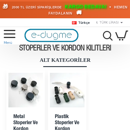
🎁
KARGO BEDAVA!
•
HEMEN
2000 TL ÜZERİ SİPARİŞLERDE
🚚
FAYDALANIN
Türkçe
₺
TÜRK LIRASI
STOPERLER VE KORDON KILITLERI
ALT KATEGORILER
Metal
Plastik
Stoperler Ve
Stoperler Ve
Kordon
Kordon