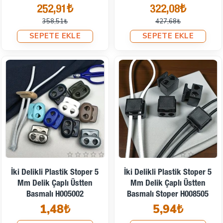
252,91₺
322,08₺
358,51₺
427,68₺
SEPETE EKLE
SEPETE EKLE
İki Delikli Plastik Stoper 5
İki Delikli Plastik Stoper 5
Mm Delik Çaplı Üstten
Mm Delik Çaplı Üstten
Basmalı H005002
Basmalı Stoper H008505
1,48₺
5,94₺