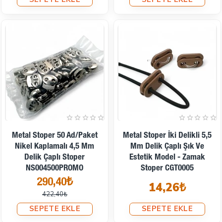
İndirimde
Metal Stoper 50 Ad/Paket
Metal Stoper İki Delikli 5,5
Nikel Kaplamalı 4,5 Mm
Mm Delik Çaplı Şık Ve
Delik Çaplı Stoper
Estetik Model - Zamak
NS004500PROMO
Stoper CGT0005
290,40₺
14,26₺
422,40₺
SEPETE EKLE
SEPETE EKLE