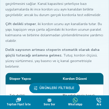
geçirilmesini sağlar. Kanal kapasitesi yeterliyse bazı
uygulamalarda iki ince kordon ucu aynı kanaldan birlikte
geçirilebilir; ancak bu durum gerçek kordonla test edilmelidir.
Çift delikli stoper
, iki kordon ucunu ayrı kanallarda tutar. Bu
yapı, kapüşon veya çanta ağzındaki iki kordon ucunun paralel
kalmasına ve birbirine dolanmadan yönlendirilmesine yardımcı
olabilir.
Delik sayısının artması stoperin otomatik olarak daha
güçlü tutacağı anlamına gelmez.
Tutuş; kordon ölçüsü,
yüzey sürtünmesi, yay basıncı ve iç kanal geometrisiyle
belirlenir.
Stoper Yapısı
Kordon Düzeni
ÜRÜNLERI FILTRELE
Tek delikli
Bir ortak geçiş kanalı
Toptan Fiyat İste
Soru Sor
WhatsApp
Ara