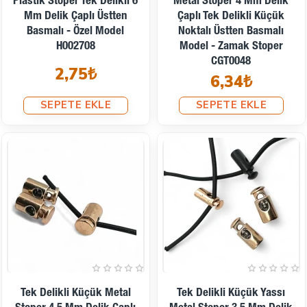
Plastik Stoper Tek Delikli 6
Metal Stoper 4 Mm Delik
Mm Delik Çaplı Üstten
Çaplı Tek Delikli Küçük
Basmalı - Özel Model
Noktalı Üstten Basmalı
H002708
Model - Zamak Stoper
CGT0048
2,75₺
6,34₺
SEPETE EKLE
SEPETE EKLE
Tek Delikli Küçük Metal
Tek Delikli Küçük Yassı