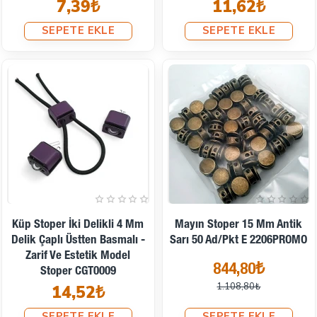
7,39₺
11,62₺
SEPETE EKLE
SEPETE EKLE
İndirimde
Küp Stoper İki Delikli 4 Mm
Mayın Stoper 15 Mm Antik
Delik Çaplı Üstten Basmalı -
Sarı 50 Ad/pkt E 2206PROMO
Zarif Ve Estetik Model
844,80₺
Stoper CGT0009
1.108,80₺
14,52₺
SEPETE EKLE
SEPETE EKLE