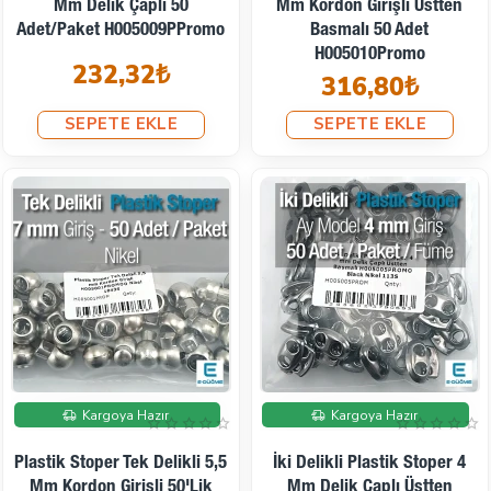
Mm Delik Çaplı 50
Mm Kordon Girişli Üstten
Adet/Paket H005009PPromo
Basmalı 50 Adet
H005010Promo
232,32₺
316,80₺
SEPETE EKLE
SEPETE EKLE
Kargoya Hazır
Kargoya Hazır
Plastik Stoper Tek Delikli 5,5
İki Delikli Plastik Stoper 4
Mm Kordon Girişli 50'lik
Mm Delik Çaplı Üstten