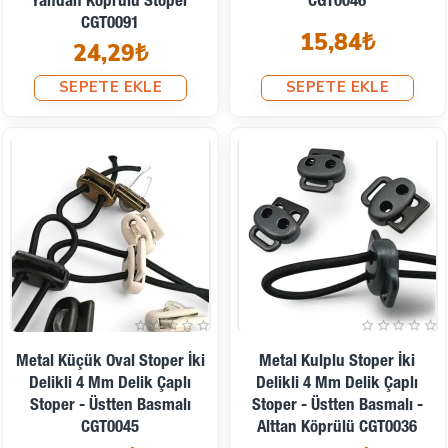
Yandan Köprülü Stoper
CGT0046
CGT0091
15,84₺
24,29₺
SEPETE EKLE
SEPETE EKLE
Metal Küçük Oval Stoper İki
Metal Kulplu Stoper İki
Delikli 4 Mm Delik Çaplı
Delikli 4 Mm Delik Çaplı
Stoper - Üstten Basmalı
Stoper - Üstten Basmalı -
CGT0045
Alttan Köprülü CGT0036