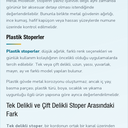
Metal modeller, stoperin yalnız işlevsel değil aynı zamanda
görünür bir aksesuar detayı olması istendiğinde
değerlendirilebilir. Bununla birlikte metal gövdenin ağırlığı,
ince kumaş, hafif kapüşon veya hassas yüzeylerde numune
üzerinde kontrol edilmelidir.
Plastik Stoperler
Plastik stoperler
; düşük ağırlık, farklı renk seçenekleri ve
günlük kullanım kolaylığının öncelikli olduğu uygulamalarda
tercih edilebilir. Tek veya çift delikli, uzun, yassı, yuvarlak,
mayın, ay ve farklı model yapıları bulunur.
Plastik gövde metal korozyonu oluşturmaz; ancak iç yay,
basma parçası, plastik türü, boya, sıcaklık ve yıkama
uygunluğu ilgili ürün yapısına göre ayrıca değerlendirilmelidir.
Tek Delikli ve Çift Delikli Stoper Arasındaki
Fark
Tek delikli stoper
, bir kordonun ortak bir kanal üzerinden