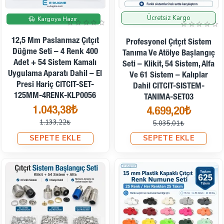
Ücretsiz Kargo
İndirimde
İndirimde
Kargoya Hazır
12,5 Mm Paslanmaz Çıtçıt
Profesyonel Çıtçıt Sistem
Düğme Seti – 4 Renk 400
Tanıma Ve Atölye Başlangıç
Adet + 54 Sistem Kamalı
Seti – Klikit, 54 Sistem, Alfa
Uygulama Aparatı Dahil – El
Ve 61 Sistem – Kalıplar
Presi Hariç CITCIT-SET-
Dahil CITCIT-SISTEM-
125MM-4RENK-KLP0056
TANIMA-SET03
1.043,38₺
4.699,20₺
1.133,22₺
5.035,01₺
SEPETE EKLE
SEPETE EKLE