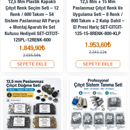
12,5 Mm Plastik Kapaklı
12,5 Mm + 15 Mm
Çıtçıt Renk Seçim Seti – 12
Paslanmaz Çıtçıt Renk Ve
Renk / 600 Takım – 54
Uygulama Seti – 8 Renk /
Sistem Paslanmaz Alt Parça
800 Takım + 2 Kalıp Dahil –
+ Montaj Aparatı Ve Set
El Presi Hariç SET-CITCIT-
Kutusu Hediyeli SET-CITCIT-
125-15-8RENK-800-KLP
125PL-12RENK-600
1.953,60₺
1.849,90₺
2.241,12₺
2.035,58₺
SEPETE EKLE
SEPETE EKLE