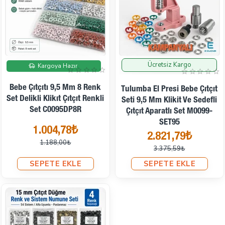
Ücretsiz Kargo
İndirimde
İndirimde
Kargoya Hazır
Bebe Çıtçıtı 9,5 Mm 8 Renk
Tulumba El Presi Bebe Çıtçıt
Set Delikli Klikıt Çıtçıt Renkli
Seti 9,5 Mm Klikit Ve Sedefli
Set C0095DP8R
Çıtçıt Aparatlı Set M0099-
SET95
1.004,78₺
2.821,79₺
1.188,00₺
3.375,59₺
SEPETE EKLE
SEPETE EKLE