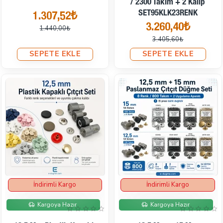
/ 2300 Takım + 2 Kalıp
SET95KLK23RENK
1.307,52₺
3.260,40₺
1.440,00₺
3.405,60₺
SEPETE EKLE
SEPETE EKLE
İndirimli Kargo
İndirimli Kargo
İndirimde
İndirimde
Kargoya Hazır
Kargoya Hazır