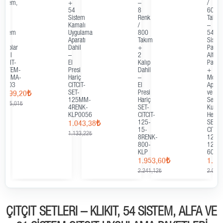
–
/
ve
Çakm
8
600
Sedefli
Aparat
Renk
Takım
23
SET8
/
–
Model
1.30
800
54
/
1.440,
Takım
Sistem
2300
+
Paslanmaz
Takım
2
Alt
+
Kalıp
Parça
2
Dahil
+
Kalıp
–
Montaj
SET95KLK23RENK
El
Aparatı
3.260,40₺
Presi
ve
3.405,60₺
Hariç
Set
SET-
Kutusu
CITCIT-
Hediyeli
125-
SET-
15-
CITCIT-
8RENK-
125PL-
800-
12RENK-
KLP
600
1.953,60₺
1.849,90₺
2.241,12₺
2.035,58₺
ÇITÇIT SETLERI – KLIKIT, 54 SISTEM, ALFA VE