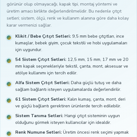
görünür olup olmayacağı, kapak tipi, montaj yöntemi ve
üretim amacı birlikte değerlendirilmelidir. Bu nedenle çıtçıt
setleri; sistem, ölçü, renk ve kullanım alanına göre daha kolay
karar vermenizi sağlar.
Klikit / Bebe Çıtçıt Setleri:
9,5 mm bebe çıtçıtları, ince
kumaşlar, bebek giyim, çocuk tekstili ve hobi uygulamaları
için uygundur.
54 Sistem Çıtçıt Setleri:
12,5 mm, 15 mm, 17 mm ve 20
mm kapak seçenekleriyle tekstil, çanta, mont, aksesuar ve
atölye kullanımı için tercih edilir.
Alfa Sistem Çıtçıt Setleri:
Daha güçlü tutuş ve daha
sağlam bağlantı isteyen uygulamalarda değerlendirilir.
61 Sistem Çıtçıt Setleri:
Kalın kumaş, çanta, mont, deri
ve güçlü bağlantı gerektiren ürünlerde tercih edilebilir.
Sistem Tanıma Setleri:
Hangi çıtçıt sisteminin uygun
olduğunu görmek isteyen kullanıcılar için idealdir.
Renk Numune Setleri:
Üretim öncesi renk seçimi yapmak