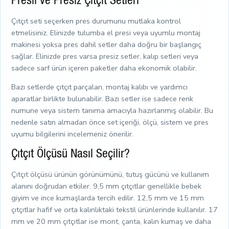
Presli ve Presiz Çıtçıt Setleri
Çıtçıt seti seçerken pres durumunu mutlaka kontrol
etmelisiniz. Elinizde tulumba el presi veya uyumlu montaj
makinesi yoksa pres dahil setler daha doğru bir başlangıç
sağlar. Elinizde pres varsa presiz setler, kalıp setleri veya
sadece sarf ürün içeren paketler daha ekonomik olabilir.
Bazı setlerde çıtçıt parçaları, montaj kalıbı ve yardımcı
aparatlar birlikte bulunabilir. Bazı setler ise sadece renk
numune veya sistem tanıma amacıyla hazırlanmış olabilir. Bu
nedenle satın almadan önce set içeriği, ölçü, sistem ve pres
uyumu bilgilerini incelemeniz önerilir.
Çıtçıt Ölçüsü Nasıl Seçilir?
Çıtçıt ölçüsü ürünün görünümünü, tutuş gücünü ve kullanım
alanını doğrudan etkiler. 9,5 mm çıtçıtlar genellikle bebek
giyim ve ince kumaşlarda tercih edilir. 12,5 mm ve 15 mm
çıtçıtlar hafif ve orta kalınlıktaki tekstil ürünlerinde kullanılır. 17
mm ve 20 mm çıtçıtlar ise mont, çanta, kalın kumaş ve daha