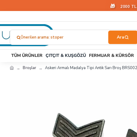
🎁
2000 T
Önerilen arama: stoper
Ne
Aramıştınız?...
TÜM ÜRÜNLER
ÇITÇIT & KUŞGÖZÜ
FERMUAR & KÜRSÖR
Broşlar
Askeri Armalı Madalya Tipi Antik Sarı Broş BRS00