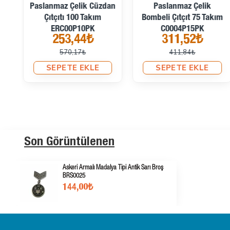
Paslanmaz Çelik Cüzdan
Paslanmaz Çelik
m
Çıtçıtı 100 Takım
Bombeli Çıtçıt 75 Takım
ERC00P10PK
C0004P15PK
253,44₺
311,52₺
570,17₺
411,84₺
SEPETE EKLE
SEPETE EKLE
Son Görüntülenen
Askeri Armalı Madalya Tipi Antik Sarı Broş
BRS0025
144,00₺