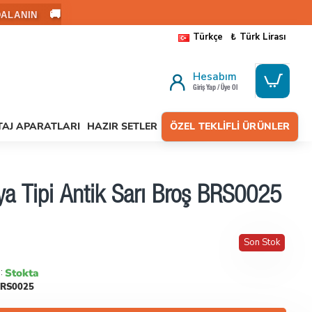
🚚
ALANIN
Türkçe
₺
Türk Lirası
Hesabım
Giriş Yap / Üye Ol
AJ APARATLARI
HAZIR SETLER
ÖZEL TEKLIFLI ÜRÜNLER
ya Tipi Antik Sarı Broş BRS0025
Son Stok
Stokta
:
RS0025