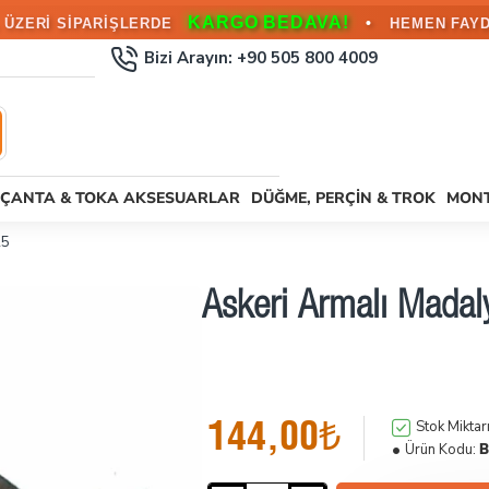
KARGO BEDAVA!
•
L ÜZERİ SİPARİŞLERDE
HEMEN FAYD
Bizi Arayın: +90 505 800 4009
ÇANTA & TOKA AKSESUARLAR
DÜĞME, PERÇIN & TROK
MONT
25
Askeri Armalı Madal
144,00₺
Stok Miktarı
Ürün Kodu:
B