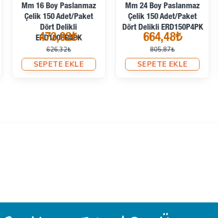
Mm 16 Boy Paslanmaz
Mm 24 Boy Paslanmaz
Çelik 150 Adet/Paket
Çelik 150 Adet/Paket
Dört Delikli
Dört Delikli ERD150P4PK
473,92₺
664,48₺
ERD100PR4PK
626,32₺
805,87₺
SEPETE EKLE
SEPETE EKLE