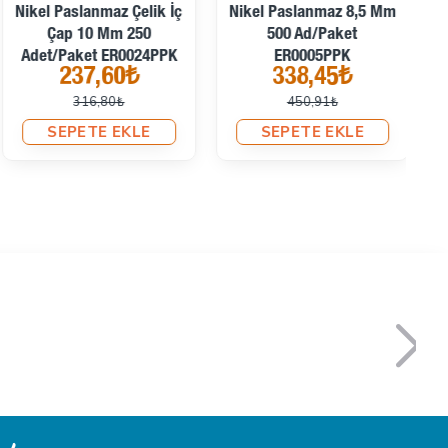
Nikel Paslanmaz Çelik İç
Nikel Paslanmaz 8,5 Mm
N
Çap 10 Mm 250
500 Ad/Paket
Adet/Paket ER0024PPK
ER0005PPK
237,60₺
338,45₺
316,80₺
450,91₺
SEPETE EKLE
SEPETE EKLE