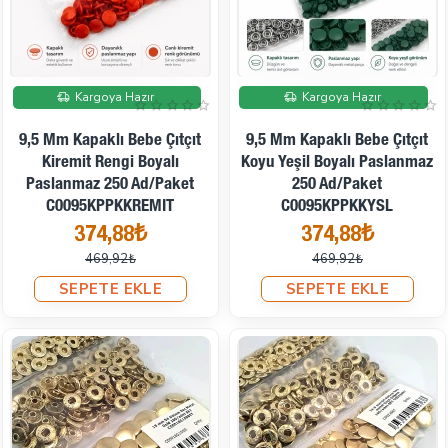
İndirimde
İndirimde
Kargoya Hazır
Kargoya Hazır
9,5 Mm Kapaklı Bebe Çıtçıt
9,5 Mm Kapaklı Bebe Çıtçıt
Kiremit Rengi Boyalı
Koyu Yeşil Boyalı Paslanmaz
Paslanmaz 250 Ad/Paket
250 Ad/Paket
C0095KPPKKREMIT
C0095KPPKKYSL
374,88₺
374,88₺
469,92₺
469,92₺
SEPETE EKLE
SEPETE EKLE