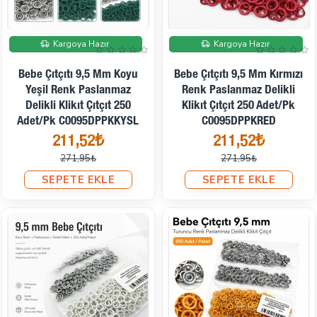
İndirimde
İndirimde
Kargoya Hazır
Kargoya Hazır
Bebe Çıtçıtı 9,5 Mm Koyu
Bebe Çıtçıtı 9,5 Mm Kırmızı
Yeşil Renk Paslanmaz
Renk Paslanmaz Delikli
Delikli Klikıt Çıtçıt 250
Klikıt Çıtçıt 250 Adet/Pk
Adet/Pk C0095DPPKKYSL
C0095DPPKRED
211,52₺
211,52₺
271,95₺
271,95₺
SEPETE EKLE
SEPETE EKLE