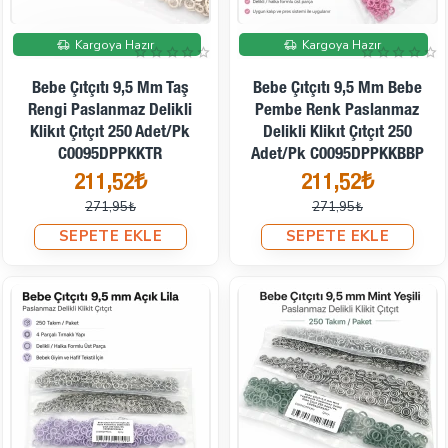
İndirimde
İndirimde
Kargoya Hazır
Kargoya Hazır
Bebe Çıtçıtı 9,5 Mm Taş
Bebe Çıtçıtı 9,5 Mm Bebe
Rengi Paslanmaz Delikli
Pembe Renk Paslanmaz
Klikıt Çıtçıt 250 Adet/Pk
Delikli Klikıt Çıtçıt 250
C0095DPPKKTR
Adet/Pk C0095DPPKKBBP
211,52₺
211,52₺
271,95₺
271,95₺
SEPETE EKLE
SEPETE EKLE