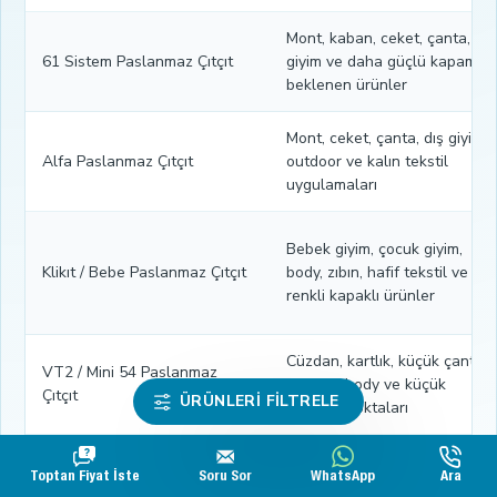
Mont, kaban, ceket, çanta, dış
61 Sistem Paslanmaz Çıtçıt
giyim ve daha güçlü kapama
beklenen ürünler
Mont, ceket, çanta, dış giyim,
Alfa Paslanmaz Çıtçıt
outdoor ve kalın tekstil
uygulamaları
Bebek giyim, çocuk giyim,
Klikıt / Bebe Paslanmaz Çıtçıt
body, zıbın, hafif tekstil ve
renkli kapaklı ürünler
Cüzdan, kartlık, küçük çanta,
VT2 / Mini 54 Paslanmaz
gömlek, body ve küçük
Çıtçıt
ÜRÜNLERI FILTRELE
kapama noktaları
Toptan Fiyat İste
Soru Sor
WhatsApp
Ara
Hırka, ceket, çanta, ev tekstili,
Dikme Paslanmaz Çıtçıt