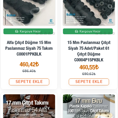
İndirimde
İndirimde
Kargoya Hazır
Kargoya Hazır
Alfa Çıtçıt Düğme 15 Mm
15 Mm Paslanmaz Çıtçıt
Paslanmaz Siyah 75 Takım
Siyah 75 Adet/Paket 61
C0001PPKBLK
Çıtçıt Düğme
C0004P15PKBLK
460,42₺
460,55₺
686,40₺
690,62₺
SEPETE EKLE
SEPETE EKLE