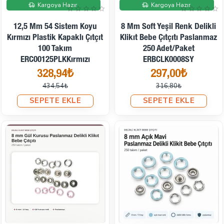
İndirimde
İndirimde
Kargoya Hazır
Kargoya Hazır
12,5 Mm 54 Sistem Koyu
8 Mm Soft Yeşil Renk Delikli
Kırmızı Plastik Kapaklı Çıtçıt
Klikıt Bebe Çıtçıtı Paslanmaz
100 Takım
250 Adet/Paket
ERC00125PLKKırmızı
ERBCLK0008SY
328,94₺
297,00₺
434,54₺
316,80₺
SEPETE EKLE
SEPETE EKLE