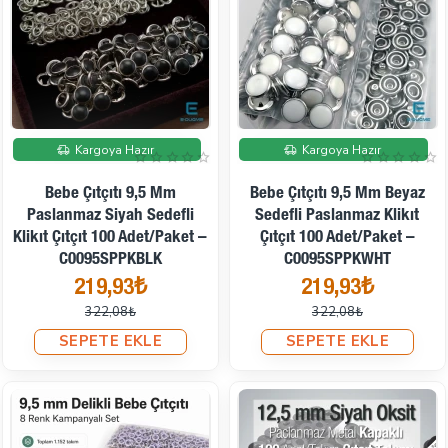
İndirimde
İndirimde
Kargoya Hazır
Kargoya Hazır
Bebe Çıtçıtı 9,5 Mm
Bebe Çıtçıtı 9,5 Mm Beyaz
Paslanmaz Siyah Sedefli
Sedefli Paslanmaz Klikıt
Klikıt Çıtçıt 100 Adet/Paket –
Çıtçıt 100 Adet/Paket –
C0095SPPKBLK
C0095SPPKWHT
219,93₺
219,93₺
322,08₺
322,08₺
SEPETE EKLE
SEPETE EKLE