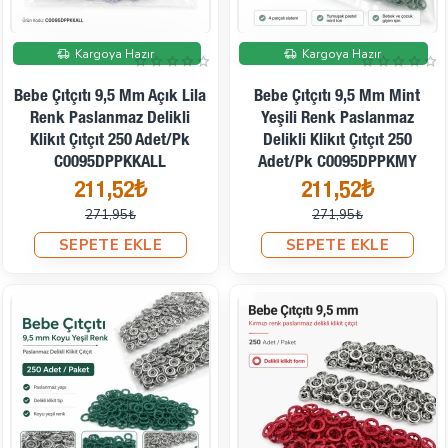
İndirimde
İndirimde
Kargoya Hazır
Kargoya Hazır
Bebe Çıtçıtı 9,5 Mm Açık Lila
Bebe Çıtçıtı 9,5 Mm Mint
Renk Paslanmaz Delikli
Yeşili Renk Paslanmaz
Klikıt Çıtçıt 250 Adet/Pk
Delikli Klikıt Çıtçıt 250
C0095DPPKKALL
Adet/Pk C0095DPPKMY
211,52₺
211,52₺
271,95₺
271,95₺
SEPETE EKLE
SEPETE EKLE