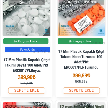
İndirimde
İndirimde
Kargoya Hazır
Kargoya Hazır
Paket Ürün
17 Mm Plastik Kapaklı Çıtçıt
Takımı Neon Turuncu 100
17 Mm Plastik Kapaklı Çıtçıt
Adet/pkt
Takımı Beyaz 100 Adet/pkt
ERC0017PLNTuruncu
ERC0017PLBeyaz
399,99₺
399,99₺
505,59₺
505,59₺
SEPETE EKLE
SEPETE EKLE