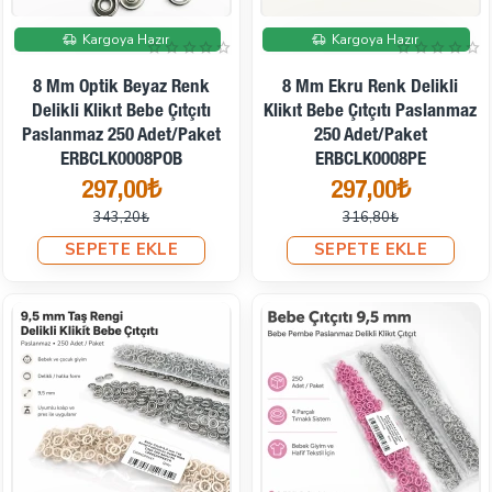
İndirimde
İndirimde
Kargoya Hazır
Kargoya Hazır
8 Mm Optik Beyaz Renk
8 Mm Ekru Renk Delikli
Delikli Klikıt Bebe Çıtçıtı
Klikıt Bebe Çıtçıtı Paslanmaz
Paslanmaz 250 Adet/Paket
250 Adet/Paket
ERBCLK0008POB
ERBCLK0008PE
297,00₺
297,00₺
343,20₺
316,80₺
SEPETE EKLE
SEPETE EKLE