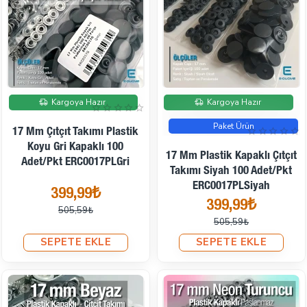
İndirimde
İndirimde
Kargoya Hazır
Kargoya Hazır
Paket Ürün
17 Mm Çıtçıt Takımı Plastik
Koyu Gri Kapaklı 100
17 Mm Plastik Kapaklı Çıtçıt
Adet/pkt ERC0017PLGri
Takımı Siyah 100 Adet/pkt
ERC0017PLSiyah
399,99₺
399,99₺
505,59₺
505,59₺
SEPETE EKLE
SEPETE EKLE