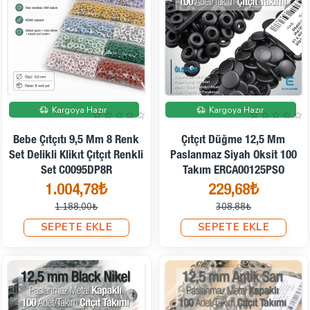
İndirimde
İndirimde
Kargoya Hazır
Kargoya Hazır
Bebe Çıtçıtı 9,5 Mm 8 Renk
Çıtçıt Düğme 12,5 Mm
Set Delikli Klikıt Çıtçıt Renkli
Paslanmaz Siyah Oksit 100
Set C0095DP8R
Takım ERCA00125PSO
1.004,78₺
229,68₺
1.188,00₺
308,88₺
SEPETE EKLE
SEPETE EKLE