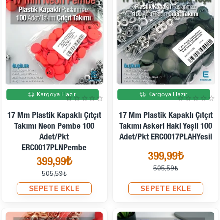
İndirimde
İndirimde
Kargoya Hazır
Kargoya Hazır
17 Mm Plastik Kapaklı Çıtçıt
17 Mm Plastik Kapaklı Çıtçıt
Takımı Neon Pembe 100
Takımı Askeri Haki Yeşil 100
Adet/pkt
Adet/pkt ERC0017PLAHYesil
ERC0017PLNPembe
399,99₺
399,99₺
505,59₺
505,59₺
SEPETE EKLE
SEPETE EKLE