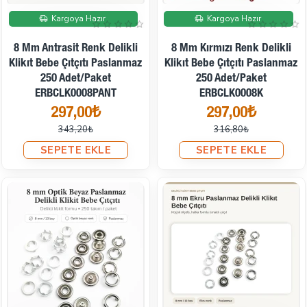
İndirimde
İndirimde
Kargoya Hazır
Kargoya Hazır
8 Mm Antrasit Renk Delikli
8 Mm Kırmızı Renk Delikli
Klikıt Bebe Çıtçıtı Paslanmaz
Klikıt Bebe Çıtçıtı Paslanmaz
250 Adet/Paket
250 Adet/Paket
ERBCLK0008PANT
ERBCLK0008K
297,00₺
297,00₺
343,20₺
316,80₺
SEPETE EKLE
SEPETE EKLE