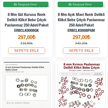
İndirimde
İndirimde
Kargoya Hazır
Kargoya Hazır
8 Mm Gül Kurusu Renk
8 Mm Açık Mavi Renk Delikli
Delikli Klikıt Bebe Çıtçıtı
Klikıt Bebe Çıtçıtı Paslanmaz
Paslanmaz 250 Adet/Paket
250 Adet/Paket
ERBCLK0008GK
ERBCLK0008PAM
297,00₺
297,00₺
316,80₺
343,20₺
SEPETE EKLE
SEPETE EKLE