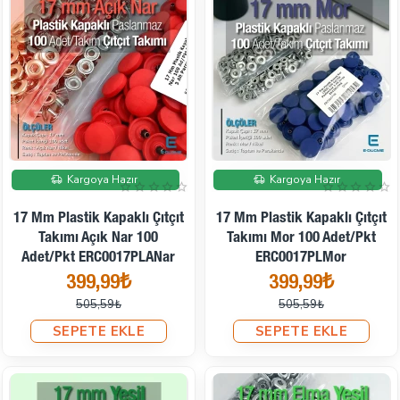
İndirimde
İndirimde
Kargoya Hazır
Kargoya Hazır
17 Mm Plastik Kapaklı Çıtçıt
17 Mm Plastik Kapaklı Çıtçıt
Takımı Açık Nar 100
Takımı Mor 100 Adet/pkt
Adet/pkt ERC0017PLANar
ERC0017PLMor
399,99₺
399,99₺
505,59₺
505,59₺
SEPETE EKLE
SEPETE EKLE