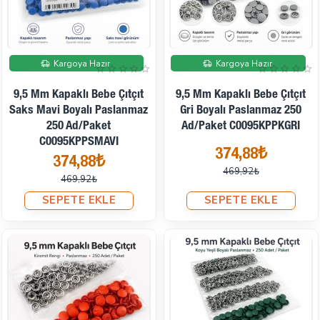
İndirimde
İndirimde
Kargoya Hazır
Kargoya Hazır
9,5 Mm Kapaklı Bebe Çıtçıt
9,5 Mm Kapaklı Bebe Çıtçıt
Saks Mavi Boyalı Paslanmaz
Gri Boyalı Paslanmaz 250
250 Ad/Paket
Ad/Paket C0095KPPKGRI
C0095KPPSMAVI
374,88₺
374,88₺
469,92₺
469,92₺
SEPETE EKLE
SEPETE EKLE