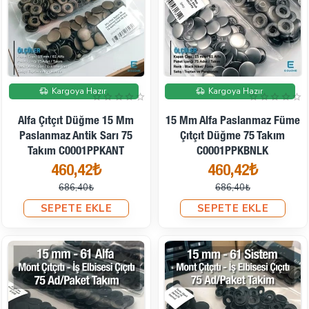
İndirimde
İndirimde
Kargoya Hazır
Kargoya Hazır
Alfa Çıtçıt Düğme 15 Mm
15 Mm Alfa Paslanmaz Füme
Paslanmaz Antik Sarı 75
Çıtçıt Düğme 75 Takım
Takım C0001PPKANT
C0001PPKBNLK
460,42₺
460,42₺
686,40₺
686,40₺
SEPETE EKLE
SEPETE EKLE