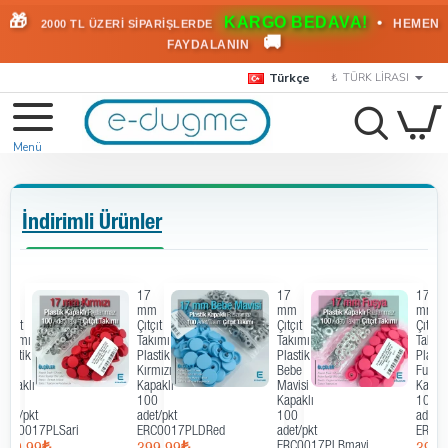
🎁
KARGO BEDAVA!
•
HEMEN
2000 TL ÜZERİ SİPARİŞLERDE
🚚
FAYDALANIN
Türkçe
₺
TÜRK LIRASI
İndirimli Ürünler
17
17
17
17
mm
mm
mm
mm
Çıtçıt
Çıtçıt
Çıtçıt
Çıtçıt
Takımı
Takımı
Takımı
Takım
Plastik
Plastik
Plastik
Plasti
Sarı
Kırmızı
Bebe
Fuşya
Kapaklı
Kapaklı
Mavisi
Kapakl
100
100
Kapaklı
100
adet/pkt
adet/pkt
100
adet/p
ERC0017PLSari
ERC0017PLDRed
adet/pkt
ERC0
ERC0017PLBmavi