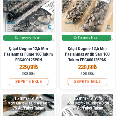
İndirimde
İndirimde
Kargoya Hazır
Kargoya Hazır
Çıtçıt Düğme 12,5 Mm
Çıtçıt Düğme 12,5 Mm
Paslanmaz Füme 100 Takım
Paslanmaz Antik Sarı 100
ERCA00125PSN
Takım ERCA00125PAS
229,68₺
229,68₺
308,88₺
308,88₺
SEPETE EKLE
SEPETE EKLE