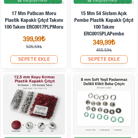
Kargoya Hazır
Kargoya Hazır
17 Mm Patlıcan Moru
15 Mm 54 Sistem Açık
Plastik Kapaklı Çıtçıt Takımı
Pembe Plastik Kapaklı Çıtçıt
100 Takım ERC0017PLPMoru
100 Takım
ERC0015PLAPembe
399,99₺
349,99₺
505,59₺
455,59₺
SEPETE EKLE
SEPETE EKLE