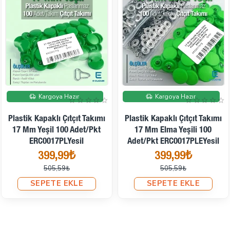
İndirimde
İndirimde
Kargoya Hazır
Kargoya Hazır
Plastik Kapaklı Çıtçıt Takımı
Plastik Kapaklı Çıtçıt Takımı
17 Mm Yeşil 100 Adet/pkt
17 Mm Elma Yeşili 100
ERC0017PLYesil
Adet/pkt ERC0017PLEYesil
399,99₺
399,99₺
505,59₺
505,59₺
SEPETE EKLE
SEPETE EKLE