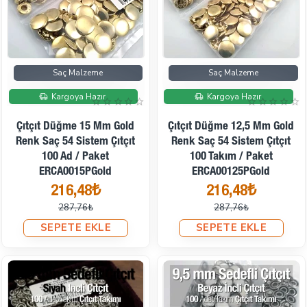
İndirimde
İndirimde
Saç Malzeme
Saç Malzeme
Kargoya Hazır
Kargoya Hazır
Çıtçıt Düğme 15 Mm Gold
Çıtçıt Düğme 12,5 Mm Gold
Renk Saç 54 Sistem Çıtçıt
Renk Saç 54 Sistem Çıtçıt
100 Ad / Paket
100 Takım / Paket
ERCA0015PGold
ERCA00125PGold
216,48₺
216,48₺
287,76₺
287,76₺
SEPETE EKLE
SEPETE EKLE