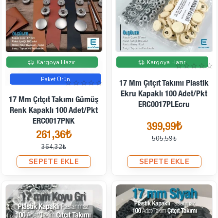
İndirimde
İndirimde
Kargoya Hazır
Kargoya Hazır
Paket Ürün
17 Mm Çıtçıt Takımı Plastik
Ekru Kapaklı 100 Adet/pkt
17 Mm Çıtçıt Takımı Gümüş
ERC0017PLEcru
Renk Kapaklı 100 Adet/pkt
ERC0017PNK
399,99₺
261,36₺
505,59₺
364,32₺
SEPETE EKLE
SEPETE EKLE