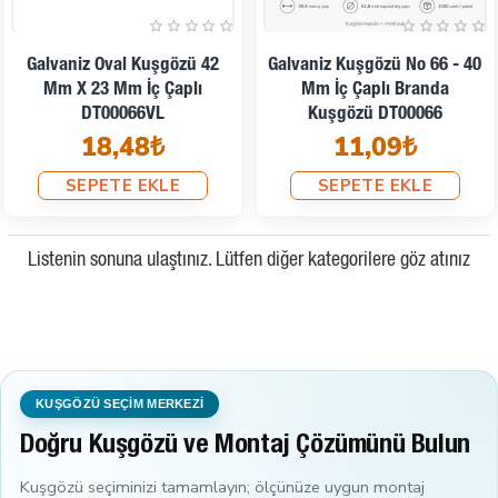
Galvaniz Oval Kuşgözü 42
Galvaniz Kuşgözü No 66 - 40
Mm X 23 Mm İç Çaplı
Mm İç Çaplı Branda
DT00066VL
Kuşgözü DT00066
18,48₺
11,09₺
SEPETE EKLE
SEPETE EKLE
Listenin sonuna ulaştınız. Lütfen diğer kategorilere göz atınız
KUŞGÖZÜ SEÇİM MERKEZİ
Doğru Kuşgözü ve Montaj Çözümünü Bulun
Kuşgözü seçiminizi tamamlayın; ölçünüze uygun montaj