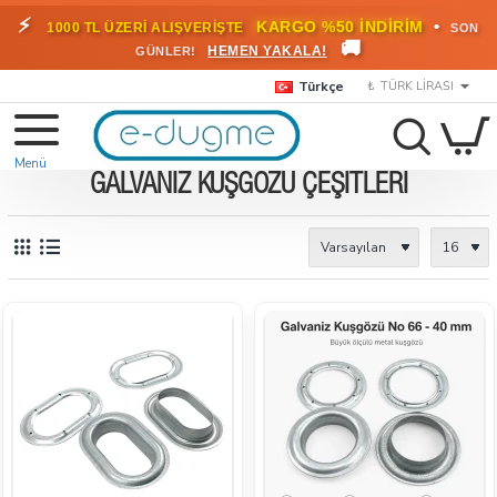
⚡
•
KARGO %50 İNDİRİM
1000 TL ÜZERİ ALIŞVERİŞTE
SON
🚚
HEMEN YAKALA!
GÜNLER!
Türkçe
₺
TÜRK LIRASI
GALVANIZ KUŞGÖZÜ ÇEŞITLERI