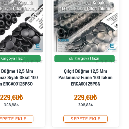
İndirimde
İndirimde
Kargoya Hazır
Kargoya Hazır
ıt Düğme 12,5 Mm
Çıtçıt Düğme 12,5 Mm
az Siyah Oksit 100
Paslanmaz Füme 100 Takım
m ERCA00125PSO
ERCA00125PSN
229,68₺
229,68₺
308,88₺
308,88₺
EPETE EKLE
SEPETE EKLE