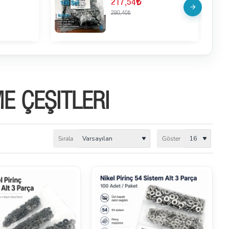
Gümüş Çıtçıt 100 Takım
ERCA00125P
216,48₺
287,76₺
E ÇEŞITLERI
Sırala
Göster