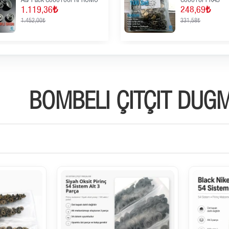
Adet/Paket CPL0001PPK
C0004PL15PK
442,46₺
369,60₺
520,08₺
435,07₺
BOMBELI ÇITÇIT DÜĞM