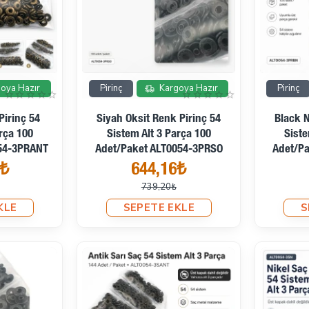
İndirimde
İndirimde
oya Hazır
Pirinç
Kargoya Hazır
Pirinç
Pirinç 54
Siyah Oksit Renk Pirinç 54
Black N
arça 100
Sistem Alt 3 Parça 100
Siste
54-3PRANT
Adet/Paket ALT0054-3PRSO
Adet/P
6₺
644,16₺
739,20₺
KLE
SEPETE EKLE
S