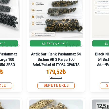
İndirimde
İndirimde
azır
Kargoya Hazır
 Paslanmaz
Antik Sarı Renk Paslanmaz 54
Black N
Parça 100
Sistem Alt 3 Parça 100
54 Sis
054-3PSO
Adet/Paket ALT0054-3PANTS
Adet/P
2₺
179,52₺
211,20₺
KLE
SEPETE EKLE
S