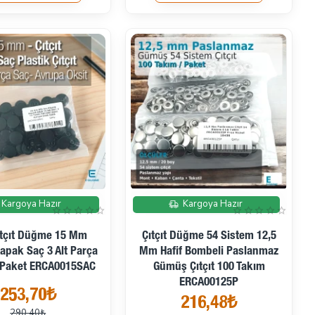
İndirimde
İndirimde
Kargoya Hazır
Kargoya Hazır
ıtçıt Düğme 15 Mm
Çıtçıt Düğme 54 Sistem 12,5
Kapak Saç 3 Alt Parça
Mm Hafif Bombeli Paslanmaz
/Paket ERCA0015SAC
Gümüş Çıtçıt 100 Takım
ERCA00125P
253,70₺
216,48₺
290,40₺