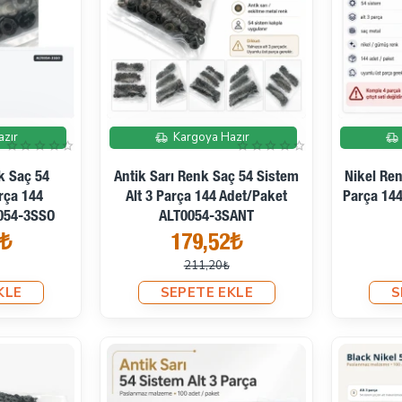
İndirimde
İndirimde
azır
Kargoya Hazır
k Saç 54
Antik Sarı Renk Saç 54 Sistem
Nikel Ren
arça 144
Alt 3 Parça 144 Adet/Paket
Parça 144
054-3SSO
ALT0054-3SANT
2₺
179,52₺
211,20₺
KLE
SEPETE EKLE
S