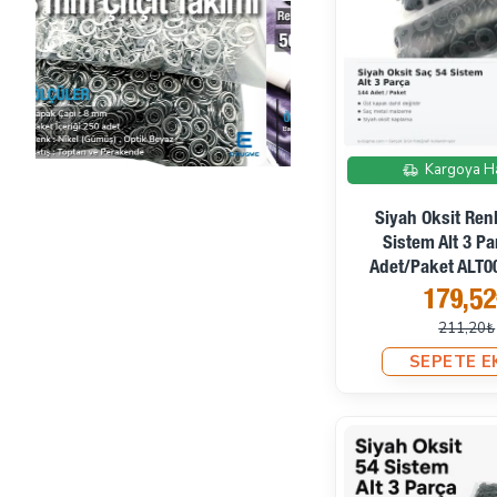
Kargoya H
Siyah Oksit Ren
Sistem Alt 3 P
Adet/Paket ALT0
179,5
211,20₺
SEPETE E