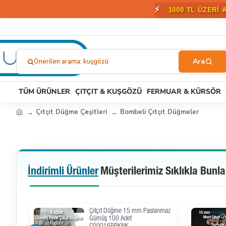
🎁
2000 T
Önerilen arama: kuşgözü
Ne
Aramıştınız?...
TÜM ÜRÜNLER
ÇITÇIT & KUŞGÖZÜ
FERMUAR & KÜRSÖR
Çıtçıt Düğme Çeşitleri
Bombeli Çıtçıt Düğmeler
İndirimli Ürünler
Müşterilerimiz Sıklıkla Bunla
anmaz
Çıtçıt Düğme 15 mm Paslanmaz
PKBN
Siyah Renk 100 Adet / Paket