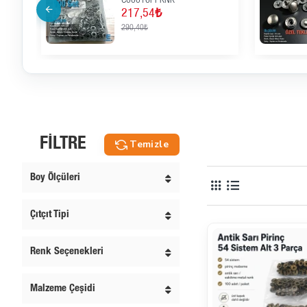
C00016PPKSYH
248,69₺
331,58₺
FILTRE
Temizle
Boy Ölçüleri
Çıtçıt Tipi
Renk Seçenekleri
Malzeme Çeşidi