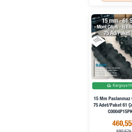
Kargoya H
15 Mm Paslanmaz Ç
75 Adet/Paket 61 Ç
C0004P15P
460,5
690,62₺