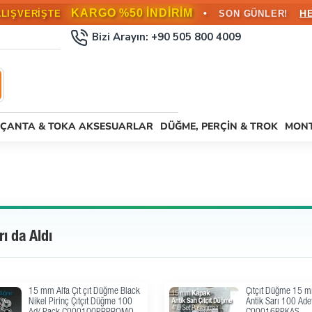
KARGO BEDAVA!
•
L ÜZERİ SİPARİŞLERDE
HEMEN FAYD
Bizi Arayın: +90 505 800 4009
ÇANTA & TOKA AKSESUARLAR
DÜĞME, PERÇIN & TROK
MONT
rı da Aldı
Alfa Çıtçıt Düğme 15 mm Plastik
61 Çıtçıt Düğme 
Kapak Saç 3 Alt Parça 144
Alt Parça Çıtçıt 14