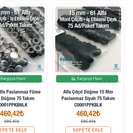
İndirimde
İndirimde
Kargoya Hazır
Kargoya Hazır
lfa Paslanmaz Füme
Alfa Çıtçıt Düğme 15 Mm
t Düğme 75 Takım
Paslanmaz Siyah 75 Takım
0001PPKBNLK
C0001PPKBLK
460,42₺
460,42₺
686,40₺
686,40₺
EPETE EKLE
SEPETE EKLE