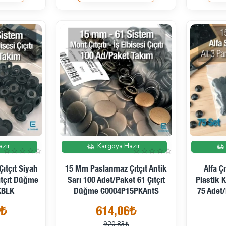
İndirimde
İndirimde
azır
Kargoya Hazır
ıtçıt Siyah
15 Mm Paslanmaz Çıtçıt Antik
Alfa Ç
ıtçıt Düğme
Sarı 100 Adet/Paket 61 Çıtçıt
Plastik 
KBLK
Düğme C0004P15PKAntS
75 Adet
5₺
614,06₺
920,83₺