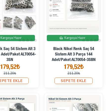
İndirimde
İndirimde
Kargoya Hazır
Kargoya Hazır
k Saç 54 Sistem Alt 3
Black Nikel Renk Saç 54
 Adet/Paket ALT0054-
Sistem Alt 3 Parça 144
3SN
Adet/Paket ALT0054-3SBN
179,52₺
179,52₺
211,20₺
211,20₺
EPETE EKLE
SEPETE EKLE