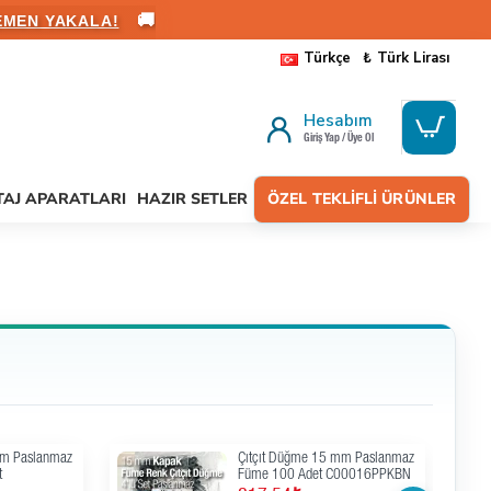
🚚
ALANIN
Türkçe
₺
Türk Lirası
Hesabım
Giriş Yap / Üye Ol
AJ APARATLARI
HAZIR SETLER
ÖZEL TEKLIFLI ÜRÜNLER
15 mm Saç 3
Çıtçıt Düğme 54 Sistem 12,5
4 Adet/Paket
mm Hafif Bombeli Paslanmaz