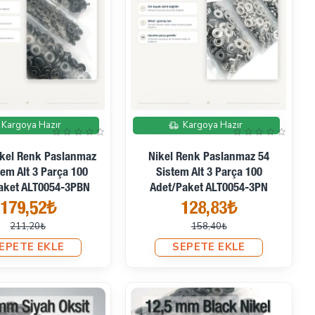
İndirimde
İndirimde
Kargoya Hazır
Kargoya Hazır
ikel Renk Paslanmaz
Nikel Renk Paslanmaz 54
tem Alt 3 Parça 100
Sistem Alt 3 Parça 100
aket ALT0054-3PBN
Adet/Paket ALT0054-3PN
179,52₺
128,83₺
211,20₺
158,40₺
EPETE EKLE
SEPETE EKLE