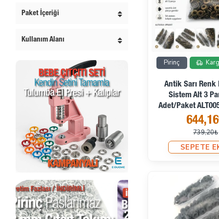
Paket İçeriği
Kullanım Alanı
Pirinç
Karg
Antik Sarı Renk 
Sistem Alt 3 P
Adet/Paket ALT00
644,1
739,20₺
SEPETE E