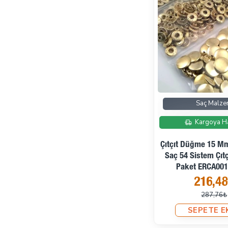
Saç Malz
Kargoya H
Çıtçıt Düğme 15 M
Saç 54 Sistem Çıtç
Paket ERCA00
216,4
287,76₺
SEPETE E