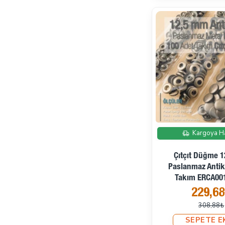
Kargoya H
Çıtçıt Düğme 
Paslanmaz Antik
Takım ERCA00
229,6
308,88₺
SEPETE E