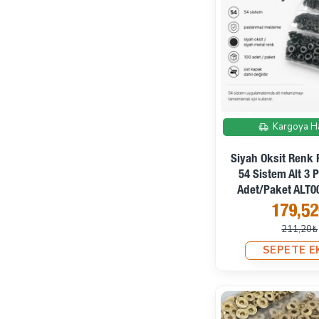
Kargoya H
Siyah Oksit Renk
54 Sistem Alt 3 
Adet/Paket ALT0
179,5
211,20₺
SEPETE E