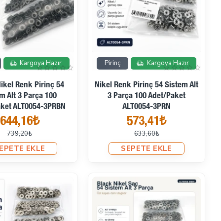
İndirimde
İndirimde
Kargoya Hazır
Pirinç
Kargoya Hazır
ikel Renk Pirinç 54
Nikel Renk Pirinç 54 Sistem Alt
m Alt 3 Parça 100
3 Parça 100 Adet/Paket
aket ALT0054-3PRBN
ALT0054-3PRN
644,16₺
573,41₺
739,20₺
633,60₺
EPETE EKLE
SEPETE EKLE