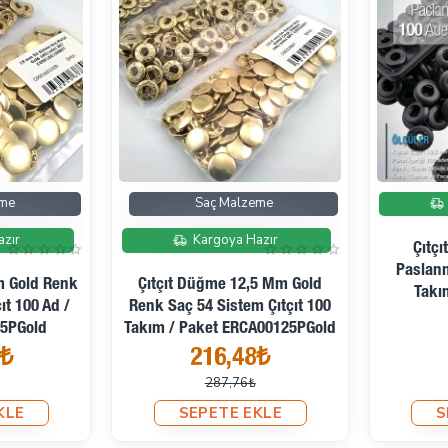
İndirimde
İndirimde
eme
Saç Malzeme
azır
Kargoya Hazır
Çıtç
Paslanm
m Gold Renk
Çıtçıt Düğme 12,5 Mm Gold
Takı
ıt 100 Ad /
Renk Saç 54 Sistem Çıtçıt 100
15PGold
Takım / Paket ERCA00125PGold
8₺
216,48₺
287,76₺
KLE
SEPETE EKLE
S