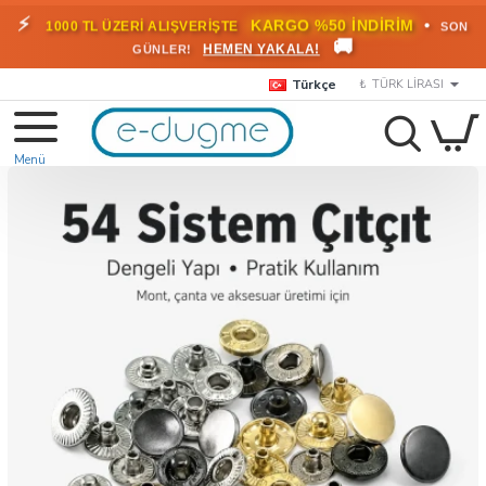
⚡
•
KARGO %50 İNDİRİM
1000 TL ÜZERİ ALIŞVERİŞTE
SON
🚚
HEMEN YAKALA!
GÜNLER!
Türkçe
₺
TÜRK LIRASI