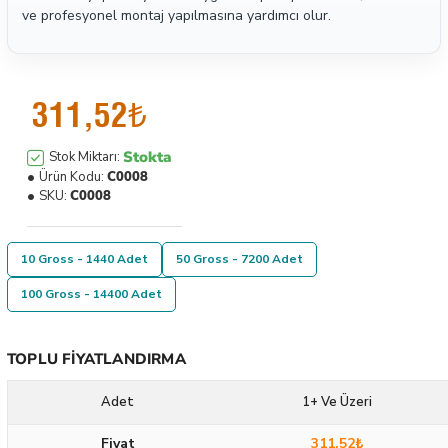
ve profesyonel montaj yapılmasına yardımcı olur.
311,52₺
Stokta
Stok Miktarı:
Ürün Kodu:
C0008
SKU:
C0008
10 Gross - 1440 Adet
50 Gross - 7200 Adet
100 Gross - 14400 Adet
TOPLU FIYATLANDIRMA
Adet
1+ Ve Üzeri
Fiyat
311,52₺