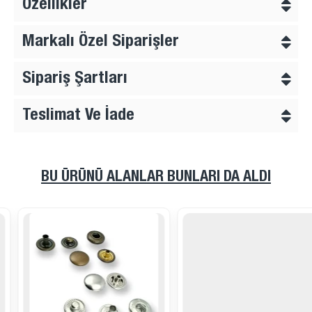
Özellikler
kullanışlı bir görünüm sunar. 20 boy karşılığı ile küçük ve
orta ölçülü çıtçıt ihtiyacı olan ürünlerde rahatlıkla tercih
Markalı Özel Siparişler
edilebilir. Gömlek, body ve çocuk giyim ürünlerinde fazla
büyük görünmeden fonksiyonel kapanma sağlar.
Sipariş Şartları
54 Sistem Çıtçıt Yapısı
Teslimat Ve İade
Bu ürün 54 sistem çıtçıt grubunda yer alır. 54 sistem
çıtçıtlar, doğru montaj kalıbı ile uygulandığında seri
üretimde daha düzenli ve güvenli sonuç alınmasına
yardımcı olur. Ürünün sağlıklı çalışması için 12,5 mm 54
BU ÜRÜNÜ ALANLAR BUNLARI DA ALDI
sistem çıtçıt kalıbı ile uygulanması önerilir.
144 Adet Paket ile Atölye Kullanımına Uygun
Ürün 144 adetlik paket halinde sunulur. Paketli satış
yapısı, küçük atölyelerden düzenli üretim yapan tekstil
işletmelerine kadar farklı kullanıcılar için pratik stok takibi
sağlar. Çok yüksek adetli ürün almak istemeyen ancak