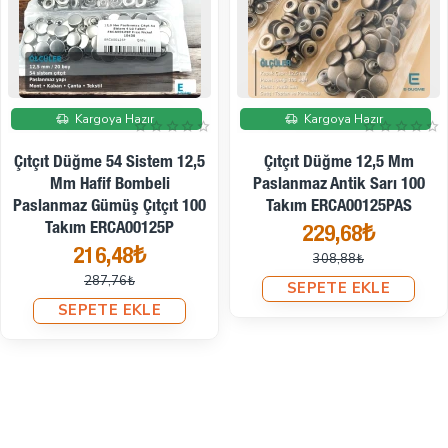
İndirimde
İndirimde
Kargoya Hazır
Kargoya Hazır
Çıtçıt Düğme 54 Sistem 12,5
Çıtçıt Düğme 12,5 Mm
Mm Hafif Bombeli
Paslanmaz Antik Sarı 100
Paslanmaz Gümüş Çıtçıt 100
Takım ERCA00125PAS
Takım ERCA00125P
229,68₺
216,48₺
308,88₺
287,76₺
SEPETE EKLE
SEPETE EKLE