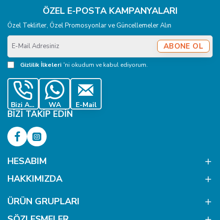
Ürün 12,5 mm ölçüsündedir ve 20 boy karşılığıyla
ÖZEL E-POSTA KAMPANYALARI
kullanılabilir.
Özel Teklifler, Özel Promosyonlar ve Güncellemeler Alın
2. Paket Içinde Kaç Adet Vardır?
E-
ABONE OL
Mail
Ürün 144 adetlik paket halinde satılmaktadır.
Adresiniz
Gizlilik İlkeleri
'ni okudum ve kabul ediyorum.
3. Hangi Sistem Kalıpla Uygulanır?
54 sistem 12,5 mm çıtçıt uygulama kalıbı ile
uygulanmalıdır.
Bizi Ara
WA
E-Mail
BIZI TAKIP EDIN
4. Hangi Ürünlerde Kullanılabilir?
Gömlek, body, jean gömlek, bebek giyim, çocuk giyim ve
benzeri tekstil ürünlerinde kullanılabilir.
HESABIM
5. Malzemesi Nedir?
HAKKIMIZDA
Ürün saç malzemeden üretilmiştir.
ÜRÜN GRUPLARI
6. El Presi Ile Uygulanabilir Mi?
SÖZLEŞMELER