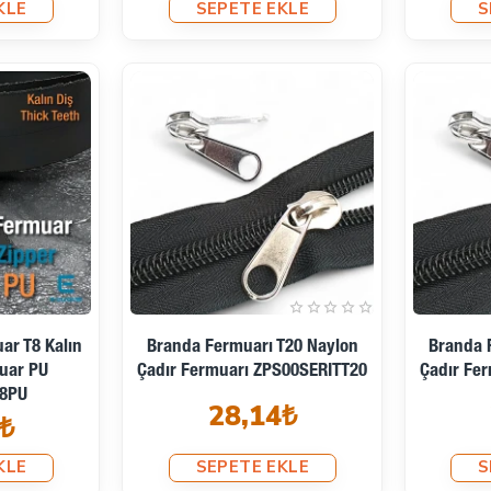
KLE
SEPETE EKLE
S
ar T8 Kalın
Branda Fermuarı T20 Naylon
Branda 
muar PU
Çadır Fermuarı ZPS00SERITT20
Çadır Fe
T8PU
28,14₺
₺
KLE
SEPETE EKLE
S