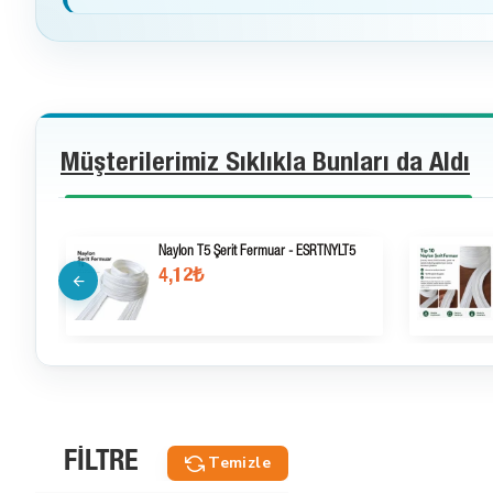
Müşterilerimiz Sıklıkla Bunları da Aldı
Naylon T5 Şerit Fermuar - ESRTNYLT5
4,12₺
FILTRE
Temizle