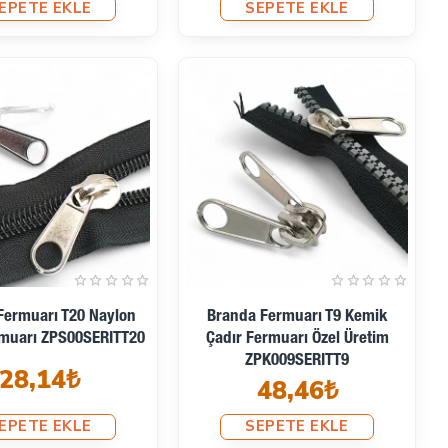
EPETE EKLE
SEPETE EKLE
Fermuarı T20 Naylon
Branda Fermuarı T9 Kemik
rmuarı ZPS00SERITT20
Çadır Fermuarı Özel Üretim
ZPK009SERITT9
28,14₺
48,46₺
EPETE EKLE
SEPETE EKLE