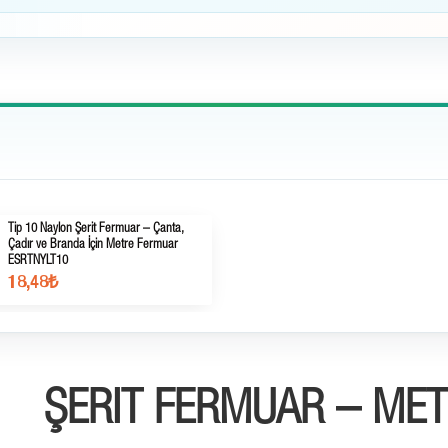
Tip 10 Naylon Şerit Fermuar – Çanta,
Çadır ve Branda İçin Metre Fermuar
ESRTNYLT10
18,48₺
ŞERIT FERMUAR – ME