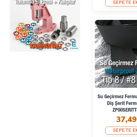
SEPETE E
Su Geçirmez Fermu
Diş Şerit Fer
ZP00SERIT
37,49
SEPETE E