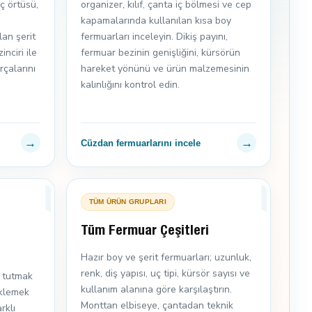
aç örtüsü,
organizer, kılıf, çanta iç bölmesi ve cep
kapamalarında kullanılan kısa boy
lan şerit
fermuarları inceleyin. Dikiş payını,
nciri ile
fermuar bezinin genişliğini, kürsörün
rçalarını
hareket yönünü ve ürün malzemesinin
kalınlığını kontrol edin.
→
→
Cüzdan fermuarlarını incele
TÜM ÜRÜN GRUPLARI
e
Tüm Fermuar Çeşitleri
Hazır boy ve şerit fermuarları; uzunluk,
renk, diş yapısı, uç tipi, kürsör sayısı ve
 tutmak
kullanım alanına göre karşılaştırın.
eklemek
Monttan elbiseye, çantadan teknik
rklı