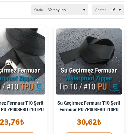
Sırala
Göster
ez Fermuar T10 Şerit
Su Geçirmez Fermuar T10 Şerit
TPU ZP00SERITT10TPU
Fermuar PU ZP00SERITT10PU
23,76₺
30,62₺