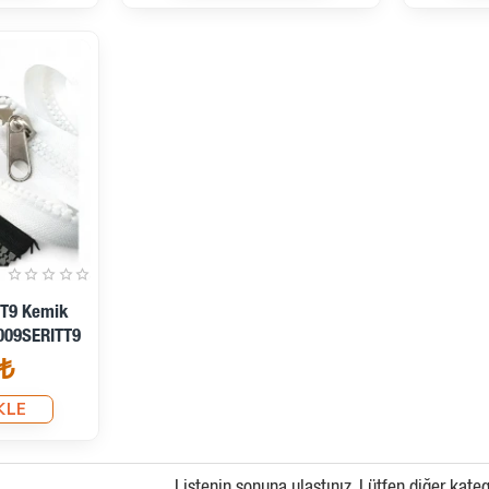
 T9 Kemik
009SERITT9
₺
KLE