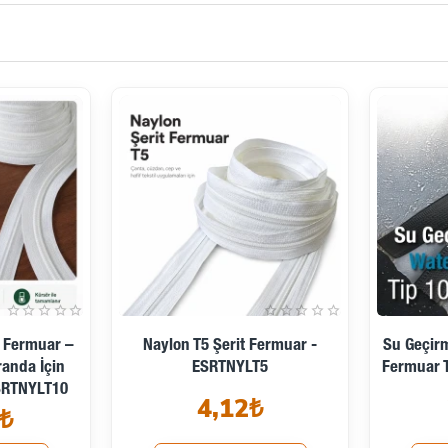
t Fermuar –
Naylon T5 Şerit Fermuar -
Su Geçirm
randa İçin
ESRTNYLT5
Fermuar 
SRTNYLT10
4,12₺
₺