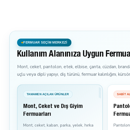
FERMUAR SEÇİM MERKEZİ
Kullanım Alanınıza Uygun Fermua
Mont, ceket, pantolon, etek, elbise, çanta, cüzdan, branda,
uçlu veya dipli yapıyı, diş türünü, fermuar kalınlığını, kür
TAMAMEN AÇILAN ÜRÜNLER
SABİT A
Mont, Ceket ve Dış Giyim
Pantol
Fermuarları
Fermua
Mont, ceket, kaban, parka, yelek, hırka
Pantolon,