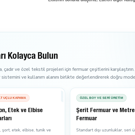
Listenin sonuna ulaştınız. Lütfen diğer kateg
rı Kolayca Bulun
 çadır ve özel tekstil projeleri için fermuar çeşitlerini karşılaştır
sör sistemini ve kullanım alanını birlikte değerlendirerek doğru mode
LT UÇLU KAPAMA
ÖZEL BOY VE SERİ ÜRETİM
on, Etek ve Elbise
Şerit Fermuar ve Metre
rları
Fermuar
 şort, etek, elbise, tunik ve
Standart dışı uzunluklar, seri ü