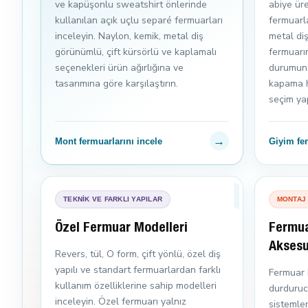
ve kapüşonlu sweatshirt önlerinde
abiye üre
kullanılan açık uçlu separé fermuarları
fermuarla
inceleyin. Naylon, kemik, metal diş
metal di
görünümlü, çift kürsörlü ve kaplamalı
fermuarı
seçenekleri ürün ağırlığına ve
durumuna
tasarımına göre karşılaştırın.
kapama h
seçim ya
→
Mont fermuarlarını incele
Giyim fer
TEKNİK VE FARKLI YAPILAR
MONTAJ
Özel Fermuar Modelleri
Fermua
Aksesu
Revers, tül, O form, çift yönlü, özel diş
yapılı ve standart fermuarlardan farklı
Fermuar k
kullanım özelliklerine sahip modelleri
durduruc
inceleyin. Özel fermuarı yalnız
sistemle