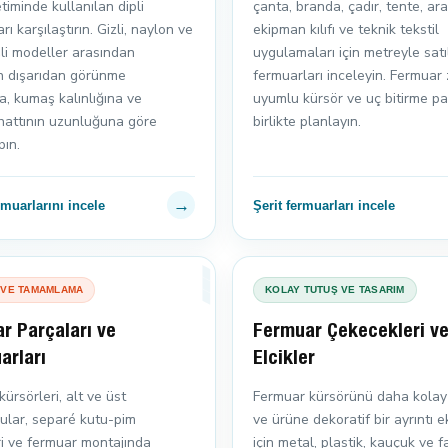
timinde kullanılan dipli
çanta, branda, çadır, tente, ar
rı karşılaştırın. Gizli, naylon ve
ekipman kılıfı ve teknik tekstil
şli modeller arasından
uygulamaları için metreyle satı
n dışarıdan görünme
fermuarları inceleyin. Fermuar zi
, kumaş kalınlığına ve
uyumlu kürsör ve uç bitirme pa
attının uzunluğuna göre
birlikte planlayın.
pın.
→
muarlarını incele
Şerit fermuarları incele
 VE TAMAMLAMA
KOLAY TUTUŞ VE TASARIM
r Parçaları ve
Fermuar Çekecekleri v
arları
Elcikler
ürsörleri, alt ve üst
Fermuar kürsörünü daha kolay
ular, separé kutu-pim
ve ürüne dekoratif bir ayrıntı 
ri ve fermuar montajında
için metal, plastik, kauçuk ve fa