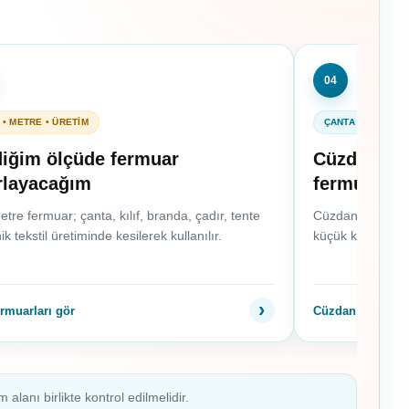
04
 • METRE • ÜRETİM
ÇANTA • CÜZDAN •
diğim ölçüde fermuar
Cüzdan, ça
rlayacağım
fermuarı a
etre fermuar; çanta, kılıf, branda, çadır, tente
Cüzdan, makyaj ç
ik tekstil üretiminde kesilerek kullanılır.
küçük kılıf uygul
ermuarları gör
Cüzdan fermuarla
alanı birlikte kontrol edilmelidir.