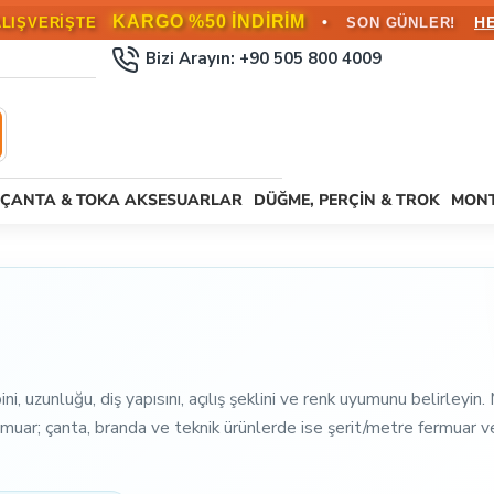
KARGO BEDAVA!
•
L ÜZERİ SİPARİŞLERDE
HEMEN FAYD
Bizi Arayın: +90 505 800 4009
ÇANTA & TOKA AKSESUARLAR
DÜĞME, PERÇIN & TROK
MONT
ni, uzunluğu, diş yapısını, açılış şeklini ve renk uyumunu belirleyi
ermuar; çanta, branda ve teknik ürünlerde ise şerit/metre fermuar v