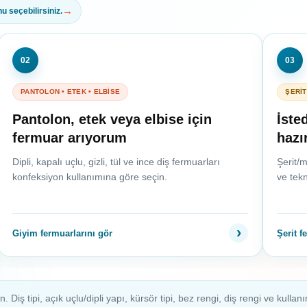
 seçebilirsiniz.
02
03
PANTOLON • ETEK • ELBİSE
ŞERİT
Pantolon, etek veya elbise için
İste
fermuar arıyorum
hazı
Dipli, kapalı uçlu, gizli, tül ve ince diş fermuarları
Şerit/m
konfeksiyon kullanımına göre seçin.
ve tekn
Giyim fermuarlarını gör
Şerit f
 tipi, açık uçlu/dipli yapı, kürsör tipi, bez rengi, diş rengi ve kullanım 