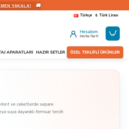
🚚
ALANIN
Türkçe
₺
Türk Lirası
Hesabım
Giriş Yap / Üye Ol
AJ APARATLARI
HAZIR SETLER
ÖZEL TEKLIFLI ÜRÜNLER
n. Mont ve ceketlerde separe
eya suya dayanıklı fermuar tercih