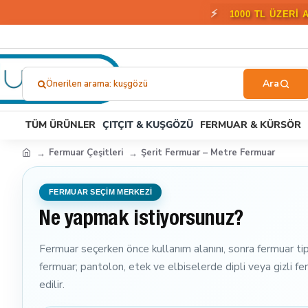
🎁
2000 T
Önerilen arama: kuşgözü
Ne
Aramıştınız?...
TÜM ÜRÜNLER
ÇITÇIT & KUŞGÖZÜ
FERMUAR & KÜRSÖR
Fermuar Çeşitleri
Şerit Fermuar – Metre Fermuar
FERMUAR SEÇİM MERKEZİ
Ne yapmak istiyorsunuz?
Fermuar seçerken önce kullanım alanını, sonra fermuar tipi
fermuar; pantolon, etek ve elbiselerde dipli veya gizli f
edilir.