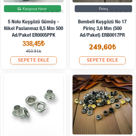
İndirimde
Kargoya Hazır
Pirinç
5 Nolu Kuşgözü Gümüş -
Bombeli Kuşgözü No 17
Nikel Paslanmaz 8,5 Mm 500
Pirinç 3,6 Mm (500
Ad/Paket ER0005PPK
Ad/Paket) ERB0017PR
338,45₺
249,60₺
450,91₺
SEPETE EKLE
SEPETE EKLE