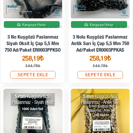
İndirimde
İndirimde
Kargoya Hazır
Kargoya Hazır
3 No Kuşgözü Paslanmaz
3 Nolu Kuşgözü Paslanmaz
Siyah Oksit İç Çap 5,5 Mm
Antik Sarı İç Çap 5,5 Mm 750
750 Ad/Paket ER0003PPKSO
Ad/Paket ER0003PPKAS
258,19₺
258,19₺
344,78₺
344,78₺
SEPETE EKLE
SEPETE EKLE