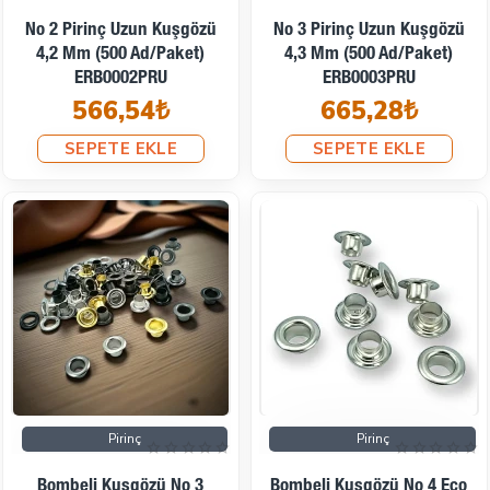
No 2 Pirinç Uzun Kuşgözü
No 3 Pirinç Uzun Kuşgözü
4,2 Mm (500 Ad/Paket)
4,3 Mm (500 Ad/Paket)
ERB0002PRU
ERB0003PRU
566,54₺
665,28₺
SEPETE EKLE
SEPETE EKLE
Pirinç
Pirinç
Bombeli Kuşgözü No 3
Bombeli Kuşgözü No 4 Eco