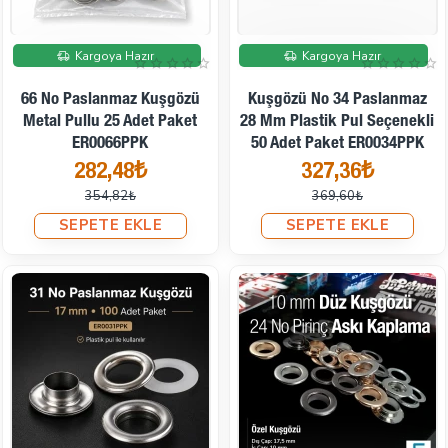
İndirimde
İndirimde
Kargoya Hazır
Kargoya Hazır
66 No Paslanmaz Kuşgözü
Kuşgözü No 34 Paslanmaz
Metal Pullu 25 Adet Paket
28 Mm Plastik Pul Seçenekli
ER0066PPK
50 Adet Paket ER0034PPK
282,48₺
327,36₺
354,82₺
369,60₺
SEPETE EKLE
SEPETE EKLE