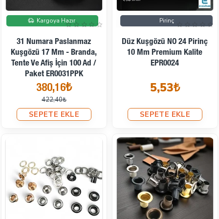
İndirimde
Kargoya Hazır
Pirinç
31 Numara Paslanmaz
Düz Kuşgözü NO 24 Pirinç
Kuşgözü 17 Mm - Branda,
10 Mm Premium Kalite
Tente Ve Afiş İçin 100 Ad /
EPR0024
Paket ER0031PPK
5,53₺
380,16₺
422,40₺
SEPETE EKLE
SEPETE EKLE