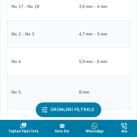
No 17 - No 18
3,6 mm - 4 mm
No 2 - No 3
4,7 mm - 5 mm
No 4
5,9 mm - 6 mm
No 5
8 mm
ÜRÜNLERI FILTRELE
No 24
9,3 mm
Toptan Fiyat İste
Soru Sor
WhatsApp
Ara