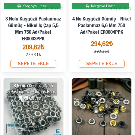
İndirimde
İndirimde
Kargoya Hazır
Kargoya Hazır
3 Nolu Kuşgözü Paslanmaz
4 No Kuşgözü Gümüş - Nikel
Gümüş - Nikel İç Çap 5,5
Paslanmaz 6,6 Mm 750
Mm 750 Ad/Paket
Ad/Paket ER0004PPK
ER0003PPK
294,62₺
209,62₺
393,36₺
279,31₺
SEPETE EKLE
SEPETE EKLE