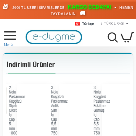
🎁
KARGO BEDAVA!
•
HEMEN
2000 TL ÜZERİ SİPARİŞLERDE
🚚
FAYDALANIN
Türkçe
₺
TÜRK LIRASI
İndirimli Ürünler
2
3
3
3
Nolu
Nolu
Nolu
No
Paslanmaz
Kuşgözü
Kuşgözü
Kuşgö
Kuşgözü
Paslanmaz
Paslanmaz
Pasla
Siyah
Antik
Eskitme
Siyah
Oksit
Sarı
Gümüş
Oksit
İç
İç
İç
İç
Çap
Çap
Çap
Çap
5
5,5
5,5
5,5
mm
mm
mm
mm
1000
750
750
750