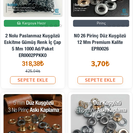
İndirimde
Kargoya Hazır
Pirinç
2 Nolu Paslanmaz Kuşgözü
NO 26 Pirinç Düz Kuşgözü
Eskitme Gümüş Renk İç Çap
12 Mm Premium Kalite
5 Mm 1000 Ad/Paket
EPR0026
ER0002PPKKO
3,70₺
318,38₺
425,04₺
SEPETE EKLE
SEPETE EKLE