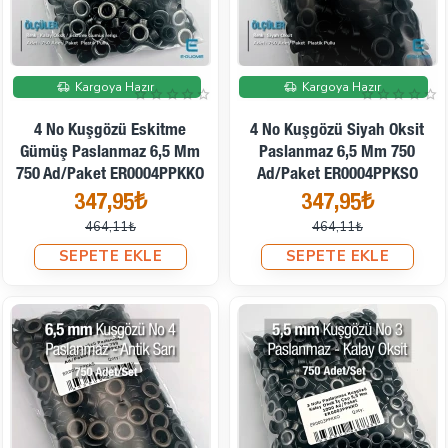
İndirimde
İndirimde
Kargoya Hazır
Kargoya Hazır
4 No Kuşgözü Eskitme
4 No Kuşgözü Siyah Oksit
Gümüş Paslanmaz 6,5 Mm
Paslanmaz 6,5 Mm 750
750 Ad/Paket ER0004PPKKO
Ad/Paket ER0004PPKSO
347,95₺
347,95₺
464,11₺
464,11₺
SEPETE EKLE
SEPETE EKLE