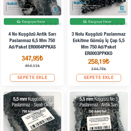
İndirimde
İndirimde
Kargoya Hazır
Kargoya Hazır
4 No Kuşgözü Antik Sarı
3 Nolu Kuşgözü Paslanmaz
Paslanmaz 6,5 Mm 750
Eskitme Gümüş İç Çap 5,5
Ad/Paket ER0004PPKAS
Mm 750 Ad/Paket
ER0003PPKKO
347,95₺
258,19₺
464,11₺
344,78₺
SEPETE EKLE
SEPETE EKLE