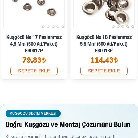
Kuşgözü No 17 Paslanmaz
Kuşgözü No 18 Paslanmaz
4,5 Mm (500 Ad/Paket)
5,5 Mm (500 Ad/Paket)
ER0017P
ER0018P
79,83₺
114,43₺
SEPETE EKLE
SEPETE EKLE
KUŞGÖZÜ SEÇİM MERKEZİ
Doğru Kuşgözü ve Montaj Çözümünü Bulun
Kuşgözü seçiminizi tamamlayın; ölçünüze uygun montaj