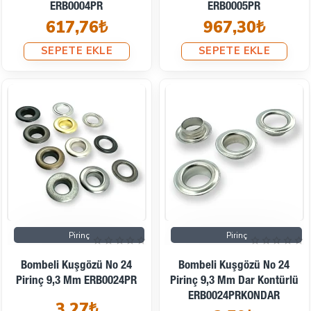
ERB0004PR
ERB0005PR
617,76₺
967,30₺
SEPETE EKLE
SEPETE EKLE
Pirinç
Pirinç
Bombeli Kuşgözü No 24
Bombeli Kuşgözü No 24
Pirinç 9,3 Mm ERB0024PR
Pirinç 9,3 Mm Dar Kontürlü
ERB0024PRKONDAR
3,27₺