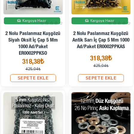
İndirimde
İndirimde
Kargoya Hazır
Kargoya Hazır
2 Nolu Paslanmaz Kuşgözü
2 Nolu Paslanmaz Kuşgözü
Siyah Oksit İç Çap 5 Mm
Antik Sarı İç Çap 5 Mm 1000
1000 Ad/Paket
Ad/Paket ER0002PPKAS
ER0002PPKSO
318,38₺
318,38₺
425,04₺
425,04₺
SEPETE EKLE
SEPETE EKLE