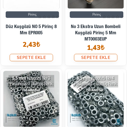
Pirinç
Pirinç
Düz Kuşgözü NO 5 Pirinç 8
No 3 Ekstra Uzun Bombeli
Mm EPR005
Kuşgözü Pirinç 5 Mm
MT0003EUP
2,43₺
1,43₺
SEPETE EKLE
SEPETE EKLE