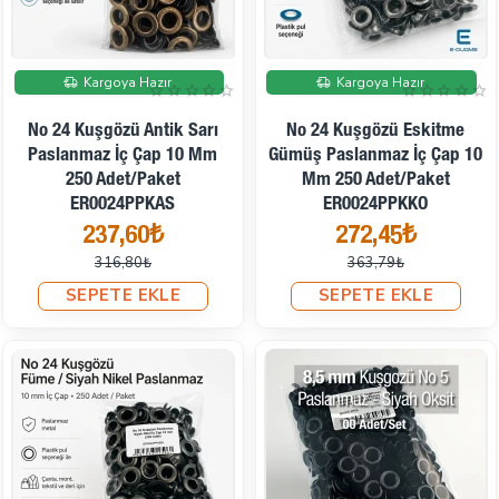
İndirimde
İndirimde
Kargoya Hazır
Kargoya Hazır
No 24 Kuşgözü Antik Sarı
No 24 Kuşgözü Eskitme
Paslanmaz İç Çap 10 Mm
Gümüş Paslanmaz İç Çap 10
250 Adet/Paket
Mm 250 Adet/Paket
ER0024PPKAS
ER0024PPKKO
237,60₺
272,45₺
316,80₺
363,79₺
SEPETE EKLE
SEPETE EKLE