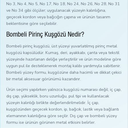
No 3, No 4, No 5, No 17, No 18, No 24, No 26, No 28, No 31
ve No 34 gibi ölçüler; uygulanacak yüzeyin kalınlığına,
geçecek kordon veya bağcığın çapına ve ürünün tasarım
beklentisine göre seçilebilir.
Bombeli Pirinç Kuşgözü Nedir?
Bombeli pirinç kuşgözü, üst yüzeyi yuvarlatılmış pirinç metal
kuşgözü kapsülüdür. Kumaş, deri, ayakkabı, çanta veya tekstil
yüzeyinde hazırlanan deliğe yerleştirilir ve ürün modeline göre
uygun pul ile desteklenerek montaj kalıbı yardımıyla sabitlenir.
Bombeli yüzey formu, kuşgözüne daha hacimli ve dikkat çekici
bir metal aksesuar görünümü kazandırır.
Ürün seçimi yapılırken yalnızca kuşgözü numarası değil; iç çap,
dış çap, yükseklik, boru uzunluğu, pul tipi ve kullanılacak
yüzeyin kalınlığı birlikte değerlendirilmelidir. İç çap,
kuşgözünden geçecek kordon, ip, bağcık, lastik veya bağlantı
elemanının kalınlığına göre seçilir. Dış çap ve bombeli yüzey
formu ise ürünün görünen metal etkisini belirler.