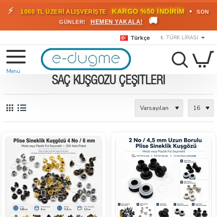
🎁
KARGO BEDAVA!
•
HEMEN
2000 TL ÜZERİ SİPARİŞLERDE
🚚
FAYDALANIN
Türkçe
₺
TÜRK LIRASI
SAÇ KUŞGÖZÜ ÇEŞITLERI