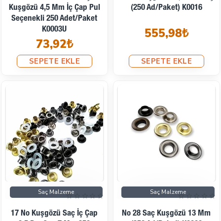
Kuşgözü 4,5 Mm İç Çap Pul
(250 Ad/Paket) K0016
Seçenekli 250 Adet/Paket
K0003U
555,98₺
73,92₺
SEPETE EKLE
SEPETE EKLE
Saç Malzeme
Saç Malzeme
17 No Kuşgözü Saç İç Çap
No 28 Saç Kuşgözü 13 Mm