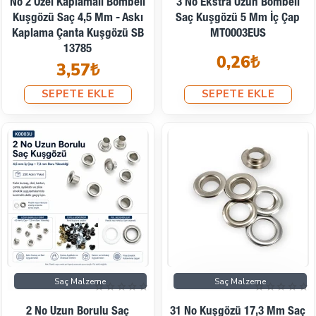
No 2 Özel Kaplamalı Bombeli
3 No Ekstra Uzun Bombeli
Kuşgözü Saç 4,5 Mm - Askı
Saç Kuşgözü 5 Mm İç Çap
Kaplama Çanta Kuşgözü SB
MT0003EUS
13785
0,26₺
3,57₺
SEPETE EKLE
SEPETE EKLE
Saç Malzeme
Saç Malzeme
2 No Uzun Borulu Saç
31 No Kuşgözü 17,3 Mm Saç