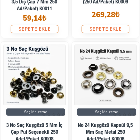
3,5 Dış Çap 7 Mm 250
(250 Ad/Paket) K0009
Ad/Paket) K0011
269,28₺
59,14₺
SEPETE EKLE
SEPETE EKLE
Saç Malzeme
Saç Malzeme
3 No Saç Kuşgözü 5 Mm İç
No 24 Kuşgözü Kapsül 9,5
Çap Pul Seçenekli 250
Mm Saç Metal 250
Adet/Paket K0008
Adet/Paket K0006