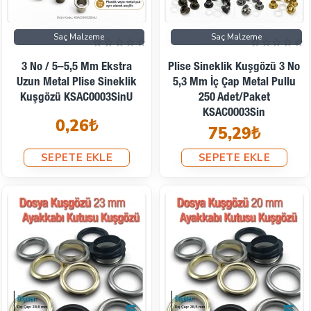
Saç Malzeme
Saç Malzeme
3 No / 5–5,5 Mm Ekstra
Plise Sineklik Kuşgözü 3 No
Uzun Metal Plise Sineklik
5,3 Mm İç Çap Metal Pullu
Kuşgözü KSAC0003SinU
250 Adet/Paket
KSAC0003Sin
0,26₺
75,29₺
SEPETE EKLE
SEPETE EKLE