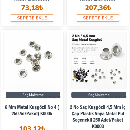
73,18₺
207,36₺
SEPETE EKLE
SEPETE EKLE
Saç Malzeme
Saç Malzeme
6 Mm Metal Kuşgözü No 4 (
2 No Saç Kuşgözü 4,5 Mm İç
250 Ad/Paket) K0005
Çap Plastik Veya Metal Pul
Seçenekli 250 Adet/Paket
103,12₺
K0003