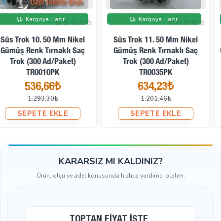
İndirimde
İndirimde
Kargoya Hazır
Kargoya Hazır
Süs Trok 12. 50 Mm Nikel
Süs Trok 12. 50 Mm Nikel
Gümüş Renk Desenli Tırnaklı
Gümüş Renk Tırnaklı Saç
Saç Trok (250 Ad/Paket)
Trok (250 Ad/Paket)
TR0031PK
TR0021PK
528,68₺
569,18₺
1.109,98₺
1.293,30₺
SEPETE EKLE
SEPETE EKLE
KARARSIZ MI KALDINIZ?
Ürün, ölçü ve adet konusunda hızlıca yardımcı olalım.
TOPTAN FIYAT İSTE