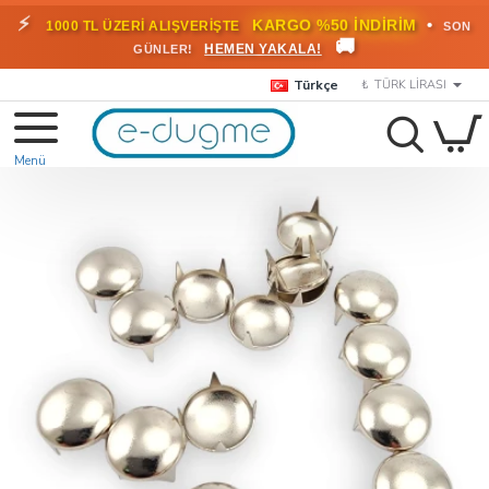
⚡
•
KARGO %50 İNDİRİM
1000 TL ÜZERİ ALIŞVERİŞTE
SON
🚚
HEMEN YAKALA!
GÜNLER!
Türkçe
₺
TÜRK LIRASI