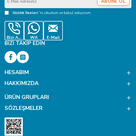
ABONE OL
Mail
Adresiniz
Gizlilik İlkeleri
'ni okudum ve kabul ediyorum.
Bizi Ara
WA
E-Mail
BIZI TAKIP EDIN
HESABIM
HAKKIMIZDA
ÜRÜN GRUPLARI
SÖZLEŞMELER