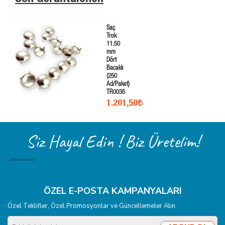
Saç
Trok
11.50
mm
Dört
Bacaklı
(250
Ad/Paket)
TR0035
1.201,50₺
Siz Hayal Edin ! Biz Üretelim!
ÖZEL E-POSTA KAMPANYALARI
Özel Teklifler, Özel Promosyonlar ve Güncellemeler Alın
E-