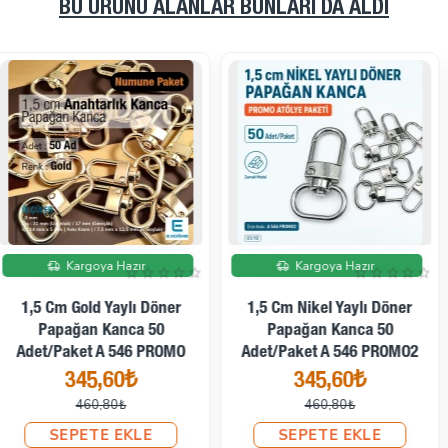
BU ÜRÜNÜ ALANLAR BUNLARI DA ALDI
Ücretsiz Kargo
İndirimde
İndirimde
Kargoya Hazır
Kargoya Hazır
10 Mm Anahtarlık Kancası -
Paris Kanca Yaylı Döner
10 Mm Gold Zamak Sütyen
Kancalar - Papağan Kanca
Askı Ayar Tokası Ve Halkası
(100 Adet/Paket) S1351
500 Set PBT0006PROMO
249,22₺
2.696,76₺
336,34₺
3.278,88₺