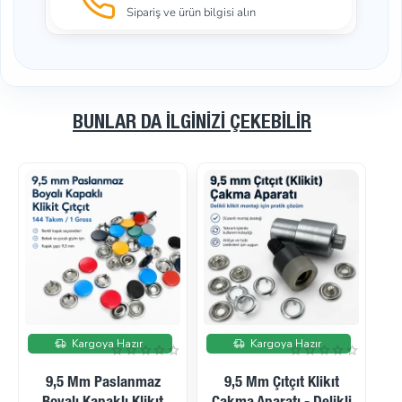
Sipariş ve ürün bilgisi alın
BUNLAR DA İLGINIZI ÇEKEBILIR
İndirimde
İndirimde
Kargoya Hazır
Kargoya Hazır
Tulumba El Presi
10.5mm Delikli Klikit