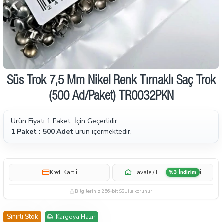
İndirimde
Süs Trok 7,5 Mm Nikel Renk Tırnaklı Saç Trok
(500 Ad/Paket) TR0032PKN
Ürün Fiyatı 1 Paket İçin Geçerlidir
1 Paket : 500 Adet
ürün içermektedir.
i
i
Kredi Kartı
Havale / EFT
%3 İndirim
Bilgileriniz 256-bit SSL ile korunur
Sınırlı Stok
Kargoya Hazır