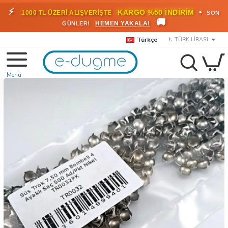
⚡
•
KARGO %50 İNDİRİM
1000 TL ÜZERİ ALIŞVERİŞTE
SON
🚚
HEMEN YAKALA!
GÜNLER!
Türkçe
₺
TÜRK LIRASI