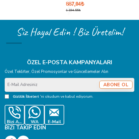
887,04₺
1.194,55₺
Siz Hayal Edin ! Biz Üretelim!
ÖZEL E-POSTA KAMPANYALARI
Özel Teklifler, Özel Promosyonlar ve Güncellemeler Alın
E-
ABONE OL
Mail
Adresiniz
Gizlilik İlkeleri
'ni okudum ve kabul ediyorum.
Bizi Ara
WA
E-Mail
BIZI TAKIP EDIN