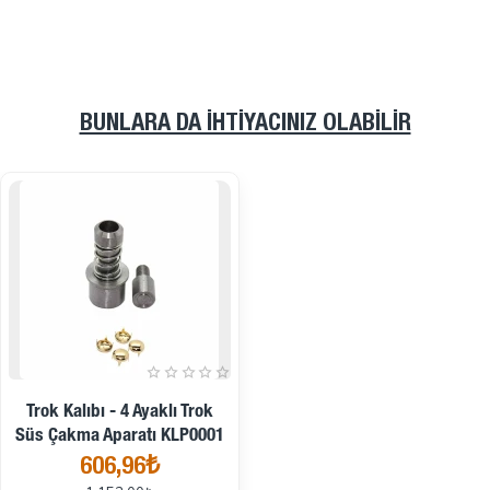
BUNLARA DA İHTIYACINIZ OLABILIR
İndirimde
Trok Kalıbı - 4 Ayaklı Trok
Süs Çakma Aparatı KLP0001
606,96₺