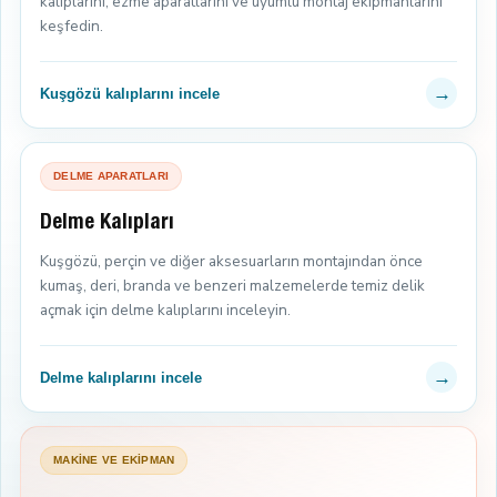
kalıplarını, ezme aparatlarını ve uyumlu montaj ekipmanlarını
keşfedin.
→
Kuşgözü kalıplarını incele
DELME APARATLARI
Delme Kalıpları
Kuşgözü, perçin ve diğer aksesuarların montajından önce
kumaş, deri, branda ve benzeri malzemelerde temiz delik
açmak için delme kalıplarını inceleyin.
→
Delme kalıplarını incele
MAKİNE VE EKİPMAN