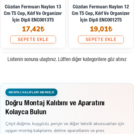
Cüzdan Fermuarı Naylon 13
Cüzdan Fermuarı Naylon 12
Cm T5 Cep, Kılıf Ve Organizer
Cm T5 Cep, Kılıf Ve Organizer
İçin Dipli ENC0013T5
İçin Dipli ENC0012T5
17,42₺
19,01₺
SEPETE EKLE
SEPETE EKLE
Listenin sonuna ulaştınız. Lütfen diğer kategorilere göz atınız
MONTAJ KALIPLARI MERKEZİ
Doğru Montaj Kalıbını ve Aparatını
Kolayca Bulun
Çıtçıt düğme, kuşgözü, perçin ve diğer tekstil aksesuarları için
uygun montaj kalıplarını, delme aparatlarını ve pres