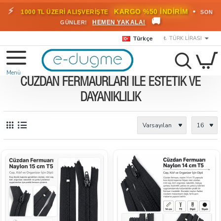
⚡
•
KARGO %50 İNDİRİM
1000 TL ÜZERİ ALIŞVERİŞTE
SON
🚚
HEMEN YAKALA!
GÜNLER!
Türkçe
₺
TÜRK LIRASI
CÜZDAN FERMAURLARI ILE ESTETIK VE
DAYANIKLILIK