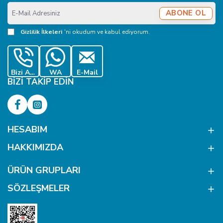
E-
ABONE OL
Mail
Adresiniz
Gizlilik İlkeleri
'ni okudum ve kabul ediyorum.
Bizi Ara
WA
E-Mail
BIZI TAKIP EDIN
HESABIM
HAKKIMIZDA
ÜRÜN GRUPLARI
SÖZLEŞMELER