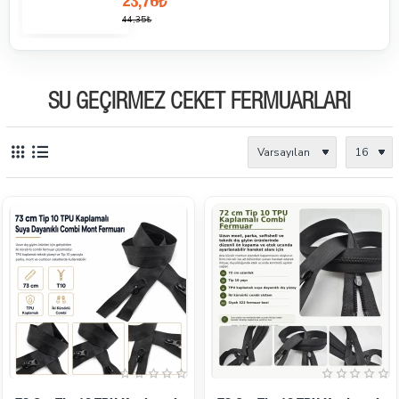
23,76₺
44,35₺
SU GEÇIRMEZ CEKET FERMUARLARI