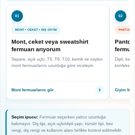
01
02
MONT • CEKET • DIŞ GİYİM
PANTOLON 
Mont, ceket veya sweatshirt
Pantolo
fermuarı arıyorum
fermua
Separe, açık uçlu, T5, T8, T10, kemik ve naylon
Dipli, kapa
mont fermuarlarını uzunluğa göre inceleyin.
konfeksiyo
Mont fermuarlarını gör
Giyim ferm
Seçim ipucu:
Fermuar seçerken yalnız uzunluğa
bakmayın. Diş tipi, açık uçlu/dipli yapı, kürsör tipi, bez
rengi, diş rengi ve kullanım alanı birlikte kontrol edilmelidir.