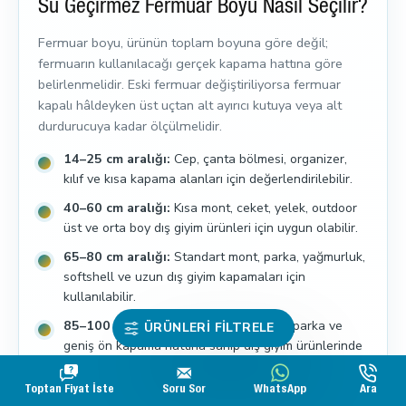
Su Geçirmez Fermuar Boyu Nasıl Seçilir?
Fermuar boyu, ürünün toplam boyuna göre değil;
fermuarın kullanılacağı gerçek kapama hattına göre
belirlenmelidir. Eski fermuar değiştiriliyorsa fermuar
kapalı hâldeyken üst uçtan alt ayırıcı kutuya veya alt
durdurucuya kadar ölçülmelidir.
14–25 cm aralığı:
Cep, çanta bölmesi, organizer,
kılıf ve kısa kapama alanları için değerlendirilebilir.
40–60 cm aralığı:
Kısa mont, ceket, yelek, outdoor
üst ve orta boy dış giyim ürünleri için uygun olabilir.
65–80 cm aralığı:
Standart mont, parka, yağmurluk,
softshell ve uzun dış giyim kapamaları için
kullanılabilir.
85–100 cm aralığı:
Uzun mont, kaban, parka ve
ÜRÜNLERI FILTRELE
geniş ön kapama hattına sahip dış giyim ürünlerinde
değerlendirilebilir.
Toptan Fiyat İste
Soru Sor
WhatsApp
Ara
Fermuar boyu seçilirken kalıptaki yaka başlangıcı, etek