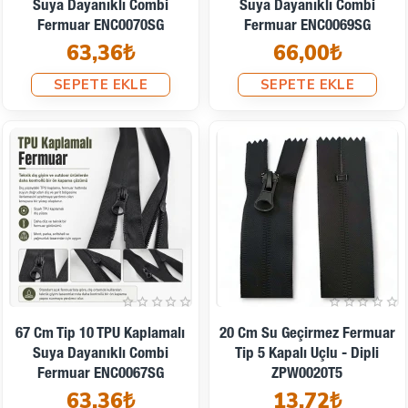
Suya Dayanıklı Combi
Suya Dayanıklı Combi
Fermuar ENC0070SG
Fermuar ENC0069SG
63,36₺
66,00₺
SEPETE EKLE
SEPETE EKLE
67 Cm Tip 10 TPU Kaplamalı
20 Cm Su Geçirmez Fermuar
Suya Dayanıklı Combi
Tip 5 Kapalı Uçlu - Dipli
Fermuar ENC0067SG
ZPW0020T5
63,36₺
13,72₺