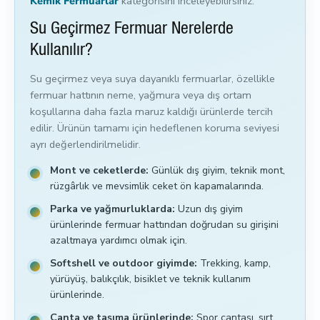
Kemik Fermuarlar
kategorisini inceleyebilirsiniz.
Su Geçirmez Fermuar Nerelerde
Kullanılır?
Su geçirmez veya suya dayanıklı fermuarlar, özellikle
fermuar hattının neme, yağmura veya dış ortam
koşullarına daha fazla maruz kaldığı ürünlerde tercih
edilir. Ürünün tamamı için hedeflenen koruma seviyesi
ayrı değerlendirilmelidir.
Mont ve ceketlerde:
Günlük dış giyim, teknik mont,
rüzgârlık ve mevsimlik ceket ön kapamalarında.
Parka ve yağmurluklarda:
Uzun dış giyim
ürünlerinde fermuar hattından doğrudan su girişini
azaltmaya yardımcı olmak için.
Softshell ve outdoor giyimde:
Trekking, kamp,
yürüyüş, balıkçılık, bisiklet ve teknik kullanım
ürünlerinde.
Çanta ve taşıma ürünlerinde:
Spor çantası, sırt