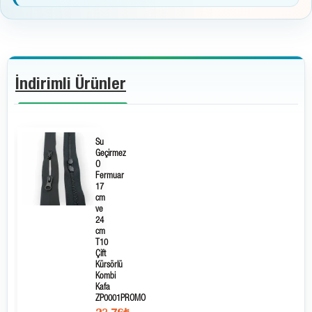
İndirimli Ürünler
Su
Geçirmez
O
Fermuar
17
cm
ve
24
cm
T10
Çift
Kürsörlü
Kombi
Kafa
ZP0001PROMO