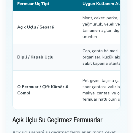
Fermuar Uç Tipi
Uygun Kullanım Alanı
Mont, ceket, parka,
yağmurluk, yelek ve önü
Açık Uçlu / Separé
tamamen açılan dış giyim
ürünleri
Cep, çanta bölmesi, kılıf,
Dipli / Kapalı Uçlu
organizer, küçük aksesuar
sabit kapama alanları
Pet giyim, taşıma çantası,
O Fermuar / Çift Kürsörlü
spor çantası, valiz bölmesi,
Combi
makyaj çantası ve çevrese
fermuar hattı olan ürünler
Açık Uçlu Su Geçirmez Fermuarlar
Açık uçlu separé su geçirmez fermuarlar; mont, ceket,