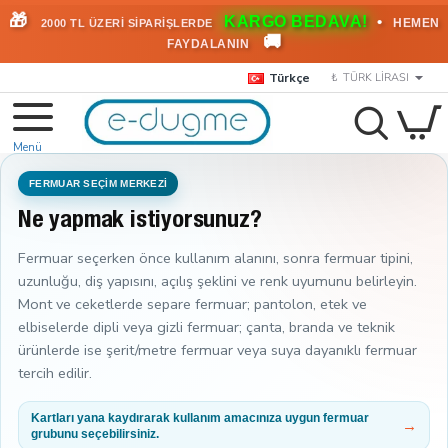
🎁
KARGO BEDAVA!
•
HEMEN
2000 TL ÜZERİ SİPARİŞLERDE
🚚
FAYDALANIN
Türkçe
₺
TÜRK LIRASI
FERMUAR SEÇİM MERKEZİ
Ne yapmak istiyorsunuz?
Fermuar seçerken önce kullanım alanını, sonra fermuar tipini,
uzunluğu, diş yapısını, açılış şeklini ve renk uyumunu belirleyin.
Mont ve ceketlerde separe fermuar; pantolon, etek ve
elbiselerde dipli veya gizli fermuar; çanta, branda ve teknik
ürünlerde ise şerit/metre fermuar veya suya dayanıklı fermuar
tercih edilir.
Kartları yana kaydırarak kullanım amacınıza uygun fermuar
grubunu seçebilirsiniz.