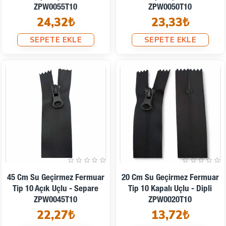
ZPW0055T10
ZPW0050T10
24,32₺
23,33₺
SEPETE EKLE
SEPETE EKLE
45 Cm Su Geçirmez Fermuar
20 Cm Su Geçirmez Fermuar
Tip 10 Açık Uçlu - Separe
Tip 10 Kapalı Uçlu - Dipli
ZPW0045T10
ZPW0020T10
22,27₺
13,72₺