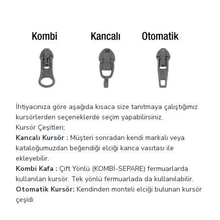
alttan da açabilir. Bu tip fermuarlar genellikle
yağmurluklarda, montlarda, yatak kılıflarında, spor giyimde
ve uyku tulumlarında kullanılır
Maçalı Kursör :
Kancalı kursörden farklı olarak burada
kanca kısım elcik üzerinde bulunmaktadır. Müşteri kendi
markalaı veya logolu elciğini ekleyebilir.
İhtiyacınıza göre aşağıda kısaca size tanıtmaya çalıştığımız
kursörlerden seçeneklerde seçim yapabilirsiniz.
Kursör Çeşitleri;
Kancalı Kursör :
Müşteri sonradan kendi markalı veya
kataloğumuzdan beğendiği elciği kanca vasıtası ile
ekleyebilir.
Kombi Kafa :
Çift Yönlü (KOMBİ-SEPARE) fermuarlarda
kullanılan kursör. Tek yönlü fermuarlada da kullanılabilir.
Otomatik Kursör:
Kendinden monteli elciği bulunan kursör
çeşidi