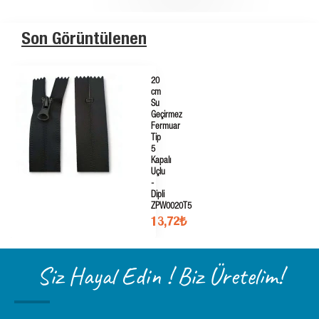
Son Görüntülenen
20
cm
Su
Geçirmez
Fermuar
Tip
5
Kapalı
Uçlu
-
Dipli
ZPW0020T5
13,72₺
Siz Hayal Edin ! Biz Üretelim!