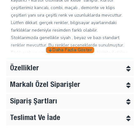
kaydırıcı - kursör otomatik bir kilide sahiptir. Kursör
çeşitlerimiz kancalı, combi, maçalı , demonte ve klips
çeşitleri yanı sıra çeşitli renk ve uzunluklarda mevcuttur.
Lütfen dikkat: gerçek renkler, bilgisayar ayarlarındaki
farklılıklar nedeniyle resimden farklı olabilir.
Stoklarımızda genellikle siyah , beyaz ve bazı standart
renkler mevcuttur. Bu renkler seçeneklerde sunulmuştur.
Farklı renk ve uzunluk siparişleri için lütfen bizimle iletişime
geçiniz.
Kursör Çeşitleri;
Özellikler
Kancalı Kursör :
Müşteri sonradan kendi markalı veya
kataloğumuzdan beğendiği elciği kanca vasıtası ile
Markalı Özel Siparişler
ekleyebilir.
Demonte :
Müşteri sonradan kendi markalı veya
Sipariş Şartları
kataloğumuzdan beğendiği elciği kursör üzerindeki
kapakçığı kaldırarak ekleyebilir. Bu kursörler diğer
Teslimat Ve İade
kursörlere göre biraz daha maliyetlidir.
Kombi Kafa :
Çift Yönlü (KOMBİ-SEPARE) Fermuar şeritleri
birbirinden tamamen ayrılabilir ve ikinci bir kürsör fermuarı