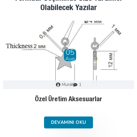
Olabilecek Yazılar
28
Dec
Murat
0
Fermuar Nasıl Seçilir : Adım Adım Kılavuz
DEVAMINI OKU