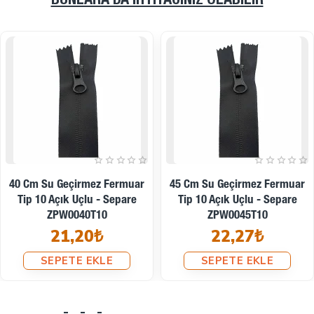
BUNLARA DA İHTIYACINIZ OLABILIR
50 Cm Su Geçirmez Fermuar
55 Cm Su Geçirmez Fermuar
Tip 10 Açık Uçlu - Separe
Tip 10 Açık Uçlu - Separe
ZPW0050T10
ZPW0055T10
23,33₺
24,32₺
SEPETE EKLE
SEPETE EKLE