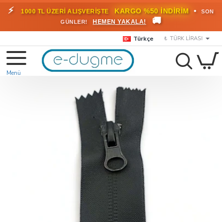
⚡
•
KARGO %50 İNDİRİM
1000 TL ÜZERİ ALIŞVERİŞTE
SON
🚚
HEMEN YAKALA!
GÜNLER!
Türkçe
₺
TÜRK LIRASI