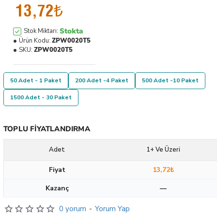
13,72₺
Stokta
Stok Miktarı:
Ürün Kodu:
ZPW0020T5
SKU:
ZPW0020T5
50 Adet - 1 Paket
200 Adet -4 Paket
500 Adet -10 Paket
1500 Adet - 30 Paket
TOPLU FIYATLANDIRMA
Adet
1+ Ve Üzeri
Fiyat
13,72₺
Kazanç
—
0 yorum
-
Yorum Yap