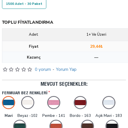
1500 Adet - 30 Paket
TOPLU FIYATLANDIRMA
Adet
1+ Ve Üzeri
Fiyat
29,44₺
Kazanç
—
0 yorum
-
Yorum Yap
MEVCUT SEÇENEKLER:
FERMUAR BEZ RENKLERI
Mavi
Beyaz -102
Pembe - 141
Bordo - 163
Açık Mavi - 183