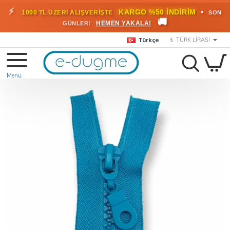
🎁
KARGO BEDAVA!
•
HEMEN
2000 TL ÜZERİ SİPARİŞLERDE
🚚
FAYDALANIN
Türkçe
₺
TÜRK LIRASI