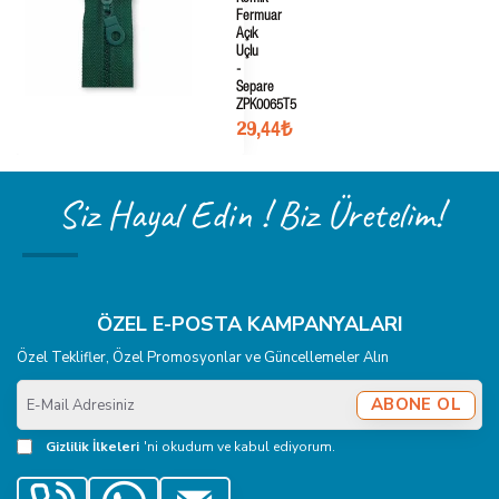
Fermuar
Açık
Uçlu
-
Separe
ZPK0065T5
29,44₺
Siz Hayal Edin ! Biz Üretelim!
ÖZEL E-POSTA KAMPANYALARI
Özel Teklifler, Özel Promosyonlar ve Güncellemeler Alın
E-
ABONE OL
Mail
Adresiniz
Gizlilik İlkeleri
'ni okudum ve kabul ediyorum.