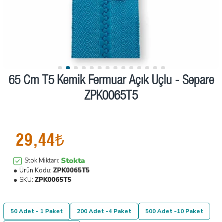
65 Cm T5 Kemik Fermuar Açık Uçlu - Separe
ZPK0065T5
29,44₺
Stokta
Stok Miktarı:
Ürün Kodu:
ZPK0065T5
SKU:
ZPK0065T5
50 Adet - 1 Paket
200 Adet -4 Paket
500 Adet -10 Paket