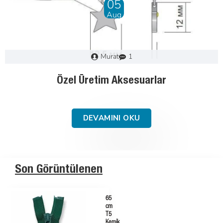
28
Dec
Murat
0
Fermuar Nasıl Seçilir : Adım Adım Kılavuz
DEVAMINI OKU
Son Görüntülenen
65
cm
T5
Kemik