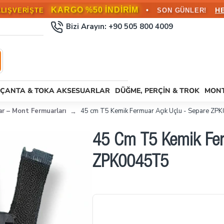
KARGO BEDAVA!
•
L ÜZERİ SİPARİŞLERDE
HEMEN FAYD
Bizi Arayın: +90 505 800 4009
ÇANTA & TOKA AKSESUARLAR
DÜĞME, PERÇIN & TROK
MONT
r – Mont Fermuarları
45 cm T5 Kemik Fermuar Açık Uçlu - Separe Z
45 Cm T5 Kemik Fer
ZPK0045T5