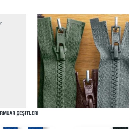
rı
ERMUAR ÇEŞITLERI