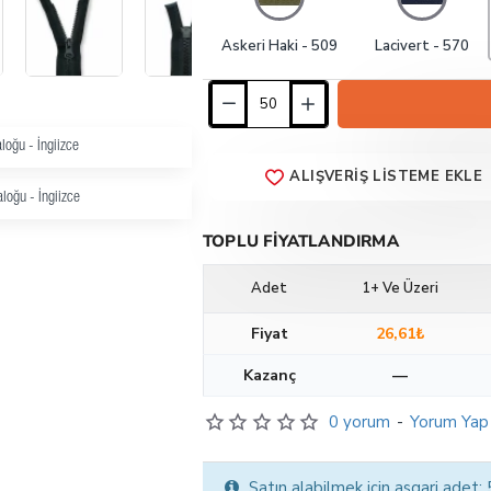
Askeri Haki - 509
Lacivert - 570
loğu - İngiizce
ALIŞVERIŞ LISTEME EKLE
loğu - İngiizce
TOPLU FIYATLANDIRMA
Adet
1+ Ve Üzeri
Fiyat
26,61₺
Kazanç
—
0 yorum
-
Yorum Yap
Satın alabilmek için asgari adet: