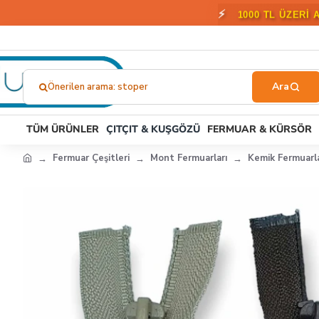
🎁
2000 T
Önerilen arama: stoper
Ne
Aramıştınız?...
TÜM ÜRÜNLER
ÇITÇIT & KUŞGÖZÜ
FERMUAR & KÜRSÖR
Fermuar Çeşitleri
Mont Fermuarları
Kemik Fermuarla