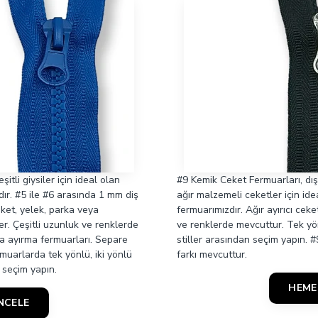
itli giysiler için ideal olan
#9 Kemik Ceket Fermuarları, dı
ır. #5 ile #6 arasında 1 mm diş
ağır malzemeli ceketler için ide
ket, yelek, parka veya
fermuarımızdır. Ağır ayırıcı ceke
er. Çeşitli uzunluk ve renklerde
ve renklerde mevcuttur. Tek yönl
ta ayırma fermuarları. Separe
stiller arasından seçim yapın. 
ermuarlarda tek yönlü, iki yönlü
farkı mevcuttur.
n seçim yapın.
HEME
NCELE