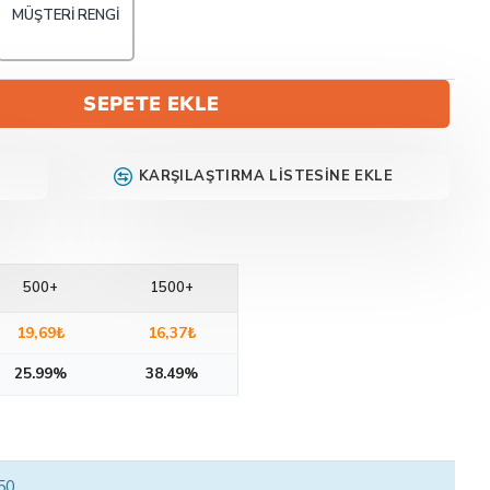
MÜŞTERI RENGI
SEPETE EKLE
KARŞILAŞTIRMA LISTESINE EKLE
500+
1500+
19,69₺
16,37₺
25.99%
38.49%
 50