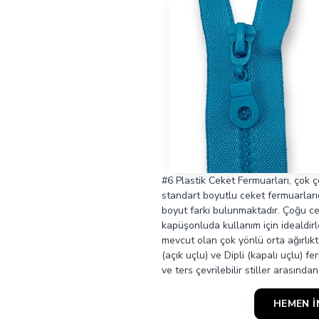
#6 Plastik Ceket Fermuarları, çok çeş
standart boyutlu ceket fermuarlarıd
boyut farkı bulunmaktadır. Çoğu ce
kapüşonluda kullanım için idealdirl
mevcut olan çok yönlü orta ağırlık
(açık uçlu) ve Dipli (kapalı uçlu) f
ve ters çevrilebilir stiller arasında
HEMEN İ