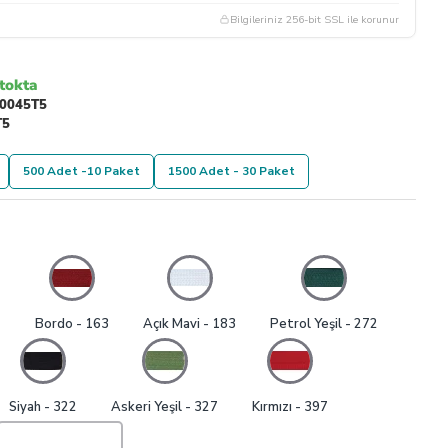
Bilgileriniz 256-bit SSL ile korunur
tokta
0045T5
T5
500 Adet -10 Paket
1500 Adet - 30 Paket
1
Bordo - 163
Açık Mavi - 183
Petrol Yeşil - 272
Siyah - 322
Askeri Yeşil - 327
Kırmızı - 397