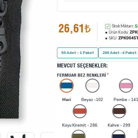
26,61₺
S
Stok Miktarı:
Ürün Kodu:
ZPK
SKU:
ZPK0045
50 Adet - 1 Paket
200 Adet -4 Paket
MEVCUT SEÇENEKLER:
FERMUAR BEZ RENKLERI
Mavi
Beyaz -102
Pembe - 14
Koyu Kiremit - 286
Kahve - 299