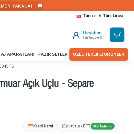
🚚
ALANIN
Türkçe
₺
Türk Lirası
Hesabım
Giriş Yap / Üye Ol
AJ APARATLARI
HAZIR SETLER
ÖZEL TEKLIFLI ÜRÜNLER
PK0045T5
muar Açık Uçlu - Separe
Kredi Kartı
i
Havale / EFT
i
%3 İndirim