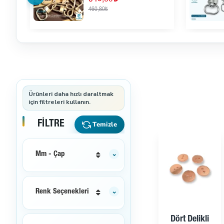
460,80₺
FILTRE
Temizle
Mm - Çap
Renk Seçenekleri
Dört Delikli