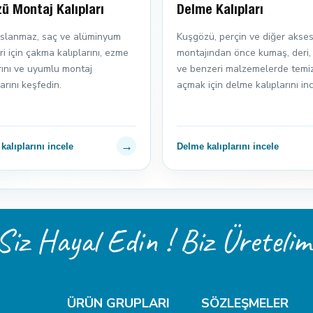
ü Montaj Kalıpları
Delme Kalıpları
paslanmaz, saç ve alüminyum
Kuşgözü, perçin ve diğer akses
i için çakma kalıplarını, ezme
montajından önce kumaş, deri,
rını ve uyumlu montaj
ve benzeri malzemelerde temiz
rını keşfedin.
açmak için delme kalıplarını inc
→
alıplarını incele
Delme kalıplarını incele
Siz Hayal Edin ! Biz Üretelim
ÜRÜN GRUPLARI
SÖZLEŞMELER