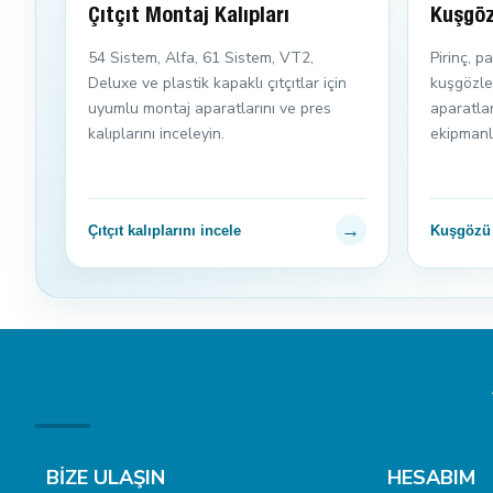
Çıtçıt Montaj Kalıpları
Kuşgöz
54 Sistem, Alfa, 61 Sistem, VT2,
Pirinç, 
Deluxe ve plastik kapaklı çıtçıtlar için
kuşgözler
uyumlu montaj aparatlarını ve pres
aparatla
kalıplarını inceleyin.
ekipmanla
→
Çıtçıt kalıplarını incele
Kuşgözü k
BİZE ULAŞIN
HESABIM