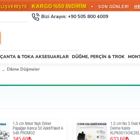
KARGO %50 İNDİRİM
•
H
ALIŞVERİŞTE
SON GÜNLER!
Bizi Arayın: +90 505 800 4009
ÇANTA & TOKA AKSESUARLAR
DÜĞME, PERÇIN & TROK
MONT
Dikme Düğmeler
1,5 cm Nikel Yaylı Döner
1,5 cm No 3 Oval 
Papağan Kanca 50 Adet/Paket A
Delme Kalıbı
546 PROMO2
KLPK0015OVLDE
345,60₺
633,60₺