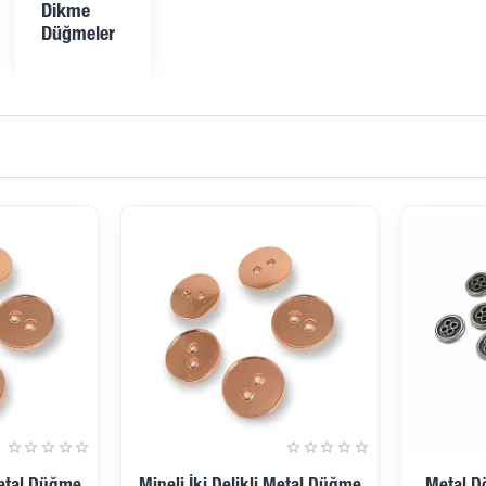
Dikme
Düğmeler