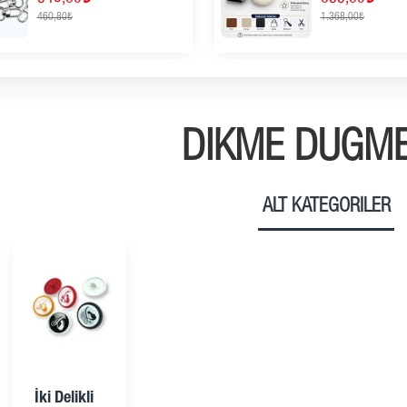
460,80₺
1.368,00₺
DIKME DÜĞM
ALT KATEGORILER
İki Delikli