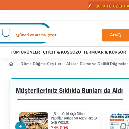
⚡
1000 TL ÜZERİ 
Önerilen arama: çıtçıt
Ne
Aramıştınız?...
TÜM ÜRÜNLER
ÇITÇIT & KUŞGÖZÜ
FERMUAR & KÜRSÖR
Dikme Düğme Çeşitleri - Alttan Dikme ve Delikli Düğmeler
Müşterilerimiz Sıklıkla Bunları da Aldı
va
1,5 cm Gold Yaylı Döner
 Elde
Papağan Kanca 50 Adet/Paket A
546 PROMO
345,60₺