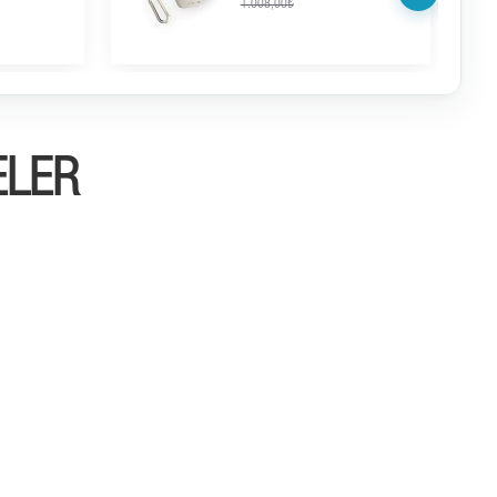
1.008,00₺
ELER