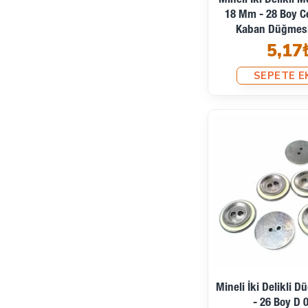
Mineli İki Delikli
18 Mm - 28 Boy C
Kaban Düğmesi
5,17
SEPETE E
Ön Sipariş
Mineli İki Delikli
- 26 Boy D 