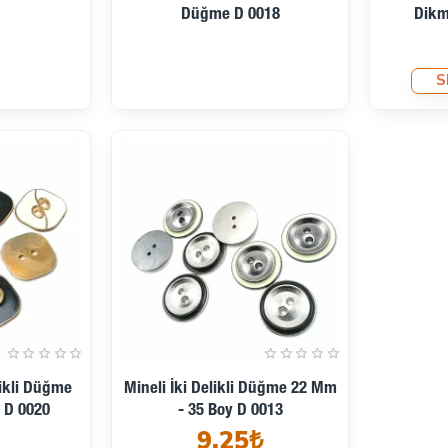
Düğme D 0018
Dikm
S
Ön Sipariş
likli Düğme
Mineli İki Delikli Düğme 22 Mm
 D 0020
- 35 Boy D 0013
9,25₺