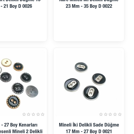
Ön Sipariş
ört Delikli Düğme 13
Kare Mineli İki Delikli Düğme
- 21 Boy D 0026
23 Mm - 35 Boy D 0022
Ön Sipariş
- 27 Boy Kenarları
Mineli İki Delikli Sade Düğme
senli Mineli 2 Delikli
17 Mm - 27 Boy D 0021