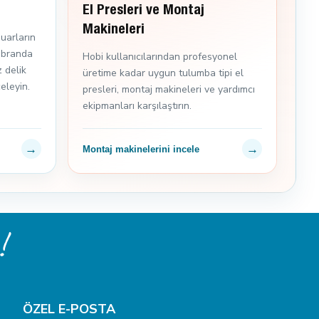
El Presleri ve Montaj
Makineleri
uarların
 branda
Hobi kullanıcılarından profesyonel
 delik
üretime kadar uygun tulumba tipi el
eleyin.
presleri, montaj makineleri ve yardımcı
ekipmanları karşılaştırın.
→
→
Montaj makinelerini incele
!
ÖZEL E-POSTA