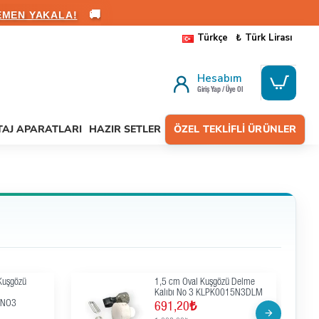
🚚
EMEN YAKALA!
Türkçe
₺
Türk Lirası
Hesabım
Giriş Yap / Üye Ol
AJ APARATLARI
HAZIR SETLER
ÖZEL TEKLIFLI ÜRÜNLER
Kuşgözü
1,5 cm Oval Kuşgözü Delme
Kalıbı No 3 KLPK0015N3DLM
LNO3
691,20₺