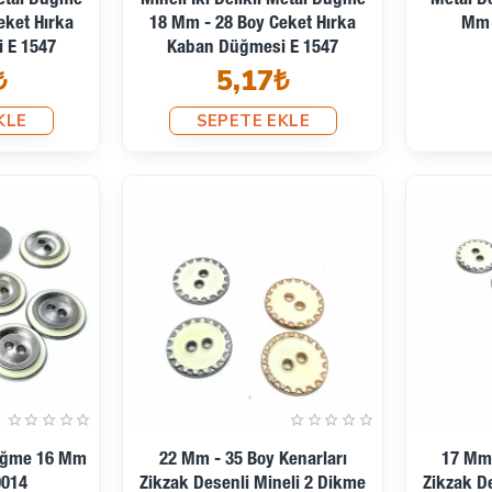
Ön Sipariş
 Metal Düğme
Mineli İki Delikli Metal Düğme
Metal D
eket Hırka
18 Mm - 28 Boy Ceket Hırka
Mm 
 E 1547
Kaban Düğmesi E 1547
₺
5,17₺
KLE
SEPETE EKLE
Ön Sipariş
Ön Sipariş
 Düğme 16 Mm
22 Mm - 35 Boy Kenarları
17 Mm 
0014
Zikzak Desenli Mineli 2 Dikme
Zikzak De