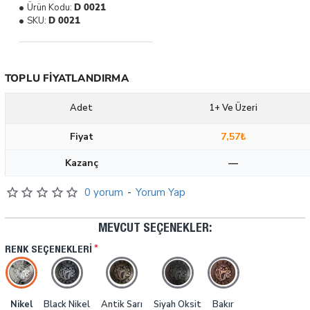
Ürün Kodu:
D 0021
SKU:
D 0021
TOPLU FIYATLANDIRMA
Adet
1+ Ve Üzeri
Fiyat
7,57₺
Kazanç
—
0 yorum
-
Yorum Yap
MEVCUT SEÇENEKLER:
RENK SEÇENEKLERI
Nikel
Black Nikel
Antik Sarı
Siyah Oksit
Bakır