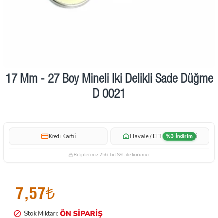
17 Mm - 27 Boy Mineli İki Delikli Sade Düğme
Ön Sipariş
D 0021
i
i
Kredi Kartı
Havale / EFT
%3 İndirim
Bilgileriniz 256-bit SSL ile korunur
7,57₺
ÖN SIPARIŞ
Stok Miktarı: