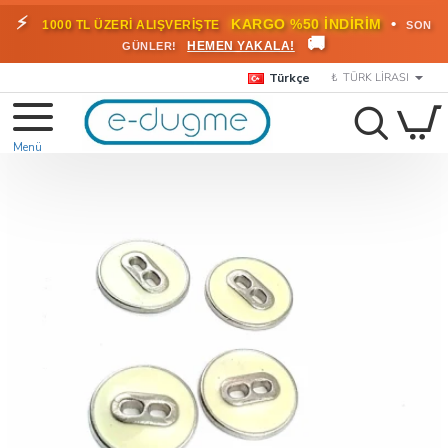
⚡
•
KARGO %50 İNDİRİM
1000 TL ÜZERİ ALIŞVERİŞTE
SON
🚚
HEMEN YAKALA!
GÜNLER!
Türkçe
₺
TÜRK LIRASI