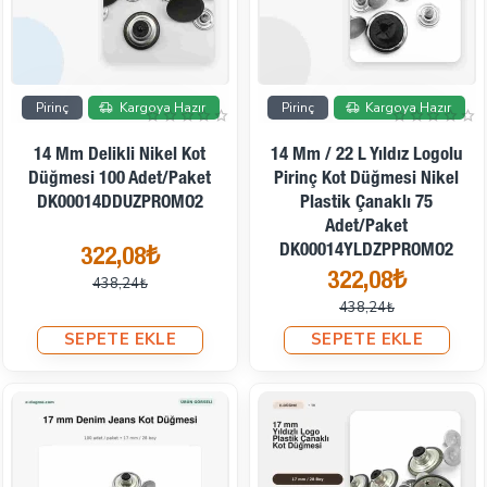
İndirimde
İndirimde
Pirinç
Kargoya Hazır
Pirinç
Kargoya Hazır
14 Mm Delikli Nikel Kot
14 Mm / 22 L Yıldız Logolu
Düğmesi 100 Adet/Paket
Pirinç Kot Düğmesi Nikel
DK00014DDUZPROMO2
Plastik Çanaklı 75
Adet/Paket
DK00014YLDZPPROMO2
322,08₺
322,08₺
438,24₺
438,24₺
SEPETE EKLE
SEPETE EKLE