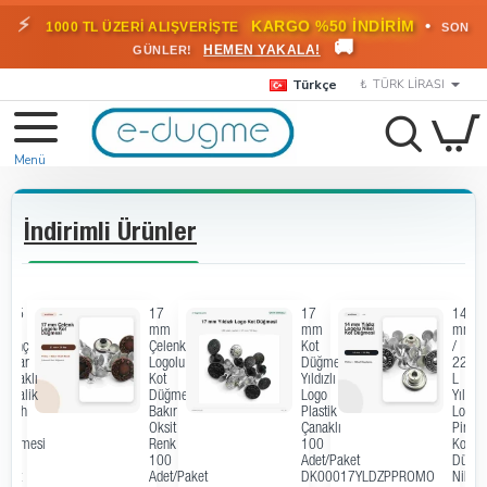
⚡
•
KARGO %50 İNDİRİM
1000 TL ÜZERİ ALIŞVERİŞTE
SON
🚚
HEMEN YAKALA!
GÜNLER!
Türkçe
₺
TÜRK LIRASI
İndirimli Ürünler
12,5
17
17
14
mm
mm
mm
mm
Pirinç
Çelenk
Kot
/
Oynar
Logolu
Düğmesi
22
Çanaklı
Kot
Yıldızlı
L
Metalik
Düğmesi
Logo
Yıldız
Siyah
Bakır
Plastik
Logol
Kot
Oksit
Çanaklı
Pirinç
Düğmesi
Renk
100
Kot
150
100
Adet/Paket
Düğme
Adet
Adet/Paket
DK00017YLDZPPROMO
Nikel