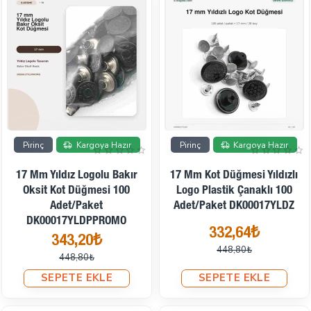
İndirimde
İndirimde
Pirinç
Kargoya Hazır
Pirinç
Kargoya Hazır
17 Mm Yıldız Logolu Bakır
17 Mm Kot Düğmesi Yıldızlı
Oksit Kot Düğmesi 100
Logo Plastik Çanaklı 100
Adet/Paket
Adet/Paket DK00017YLDZ
DK00017YLDPPROMO
332,64₺
343,20₺
448,80₺
448,80₺
SEPETE EKLE
SEPETE EKLE