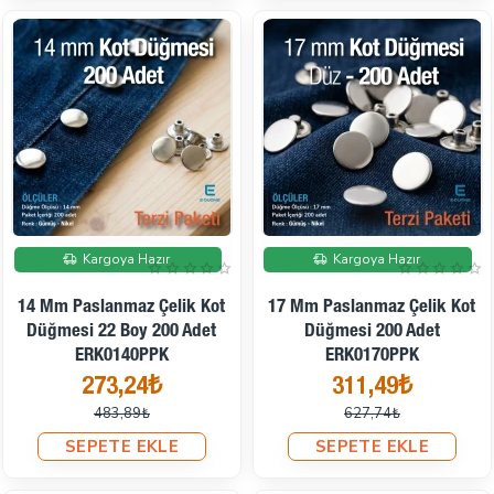
İndirimde
İndirimde
Kargoya Hazır
Kargoya Hazır
14 Mm Paslanmaz Çelik Kot
17 Mm Paslanmaz Çelik Kot
Düğmesi 22 Boy 200 Adet
Düğmesi 200 Adet
ERK0140PPK
ERK0170PPK
273,24₺
311,49₺
483,89₺
627,74₺
SEPETE EKLE
SEPETE EKLE