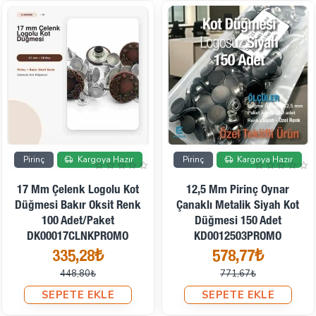
İndirimde
İndirimde
Pirinç
Kargoya Hazır
Pirinç
Kargoya Hazır
17 Mm Çelenk Logolu Kot
12,5 Mm Pirinç Oynar
Düğmesi Bakır Oksit Renk
Çanaklı Metalik Siyah Kot
100 Adet/Paket
Düğmesi 150 Adet
DK00017CLNKPROMO
KD0012503PROMO
335,28₺
578,77₺
448,80₺
771,67₺
SEPETE EKLE
SEPETE EKLE