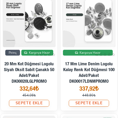
İndirimde
İndirimde
Pirinç
Kargoya Hazır
Kargoya Hazır
20 Mm Kot Düğmesi Logolu
17 Mm Lime Denim Logolu
Siyah Oksit Sabit Çanaklı 50
Kalay Renk Kot Düğmesi 100
Adet/Paket
Adet/Paket
DK00020LGLPROMO
DK00017LDNMPROMO
332,64₺
337,92₺
454,08₺
448,80₺
SEPETE EKLE
SEPETE EKLE