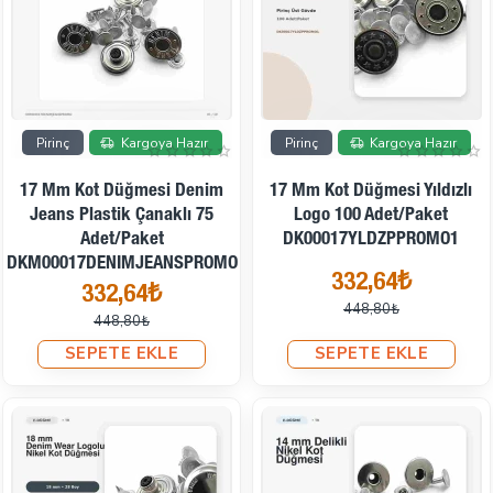
İndirimde
İndirimde
Pirinç
Kargoya Hazır
Pirinç
Kargoya Hazır
17 Mm Kot Düğmesi Denim
17 Mm Kot Düğmesi Yıldızlı
Jeans Plastik Çanaklı 75
Logo 100 Adet/Paket
Adet/Paket
DK00017YLDZPPROMO1
DKM00017DENIMJEANSPROMO
332,64₺
332,64₺
448,80₺
448,80₺
SEPETE EKLE
SEPETE EKLE