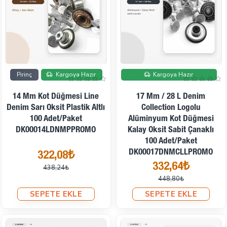
İndirimde
İndirimde
Pirinç
Kargoya Hazır
Kargoya Hazır
14 Mm Kot Düğmesi Line
17 Mm / 28 L Denim
Denim Sarı Oksit Plastik Altlı
Collection Logolu
100 Adet/Paket
Alüminyum Kot Düğmesi
DK00014LDNMPPROMO
Kalay Oksit Sabit Çanaklı
100 Adet/Paket
DK00017DNMCLLPROMO
322,08₺
332,64₺
438,24₺
448,80₺
SEPETE EKLE
SEPETE EKLE