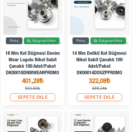
İndirimde
İndirimde
Pirinç
Kargoya Hazır
Pirinç
Kargoya Hazır
18 Mm Kot Düğmesi Denim
14 Mm Delikli Kot Düğmesi
Wear Logolu Nikel Sabit
Nikel Sabit Çanaklı 100
Çanaklı 100 Adet/Paket
Adet/Paket
DK00018DNMWEARPROMO
DK00014DDUZPPROMO
401,28₺
322,08₺
501,60₺
438,24₺
SEPETE EKLE
SEPETE EKLE