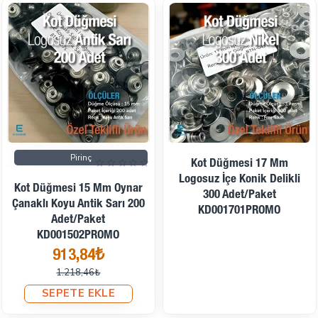
İndirimde
Pirinç
Ön Sipariş
Ön Sipariş
Kot Düğmesi 17 Mm
Logosuz İçe Konik Delikli
Kot Düğmesi 15 Mm Oynar
300 Adet/Paket
Çanaklı Koyu Antik Sarı 200
KD001701PROMO
Adet/Paket
KD001502PROMO
913,84₺
1.218,46₺
SEPETE EKLE