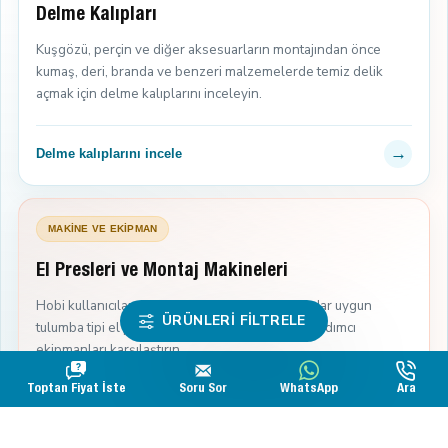
Delme Kalıpları
Kuşgözü, perçin ve diğer aksesuarların montajından önce
kumaş, deri, branda ve benzeri malzemelerde temiz delik
açmak için delme kalıplarını inceleyin.
→
Delme kalıplarını incele
MAKİNE VE EKİPMAN
El Presleri ve Montaj Makineleri
Hobi kullanıcılarından profesyonel üretime kadar uygun
ÜRÜNLERI FILTRELE
tulumba tipi el presleri, montaj makineleri ve yardımcı
ekipmanları karşılaştırın.
Toptan Fiyat İste
Soru Sor
WhatsApp
Ara
→
Montaj makinelerini incele