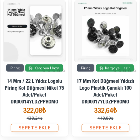
İndirimde
İndirimde
Pirinç
Kargoya Hazır
Pirinç
Kargoya Hazır
14 Mm / 22 L Yıldız Logolu
17 Mm Kot Düğmesi Yıldızlı
Pirinç Kot Düğmesi Nikel 75
Logo Plastik Çanaklı 100
Adet/Paket
Adet/Paket
DK00014YLDZPPROMO
DK00017YLDZPPROMO
322,08₺
332,64₺
438,24₺
448,80₺
SEPETE EKLE
SEPETE EKLE