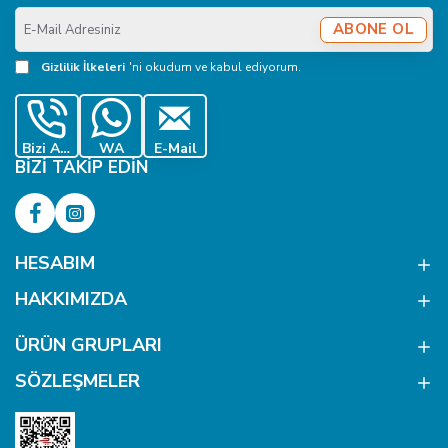
E-
ABONE OL
Mail
Adresiniz
Gizlilik İlkeleri
'ni okudum ve kabul ediyorum.
Bizi Ara
WA
E-Mail
BIZI TAKIP EDIN
HESABIM
HAKKIMIZDA
ÜRÜN GRUPLARI
SÖZLEŞMELER