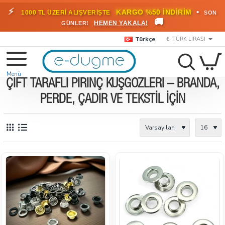
⚡
•
KARGO %50 İNDİRİM
1000 TL ÜZERİ ALIŞVERİŞTE
SON
🚚
HEMEN YAKALA!
GÜNLER!
Türkçe
₺
TÜRK LIRASI
ÇIFT TARAFLI PIRINÇ KUŞGÖZLERI – BRANDA,
PERDE, ÇADIR VE TEKSTIL İÇIN