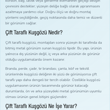
kordon, bağ, lastik veya gerdirme elemanının geçtiği deliğin
çevresini destekler; yüzeyin deliğe bağlı olarak yıpranmasını
azaltmaya yardımcı olur. Doğru ölçü ve doğru montaj
yöntemi seçildiğinde, geçiş noktasında daha temiz ve düzenli
bir görünüm sağlar.
Çift Taraflı Kuşgözü Nedir?
Çift taraflı kuşgözü, montajdan sonra yüzeyin iki tarafında da
bitmiş metal görünüm sunan kuşgözü tipidir. Bu yapı, ürünün
yalnızca dış yüzünün değil, iç veya arka yüzünün de görünür
olduğu uygulamalarda önem kazanır.
Branda, perde, çadır, tır brandası, çanta, kılıf ve tekstil
ürünlerinde kuşgözü deliğinin iki yüzü de görünüyorsa çift
taraflı yapı daha dengeli bir tercih olabilir. Özellikle kuşgözü
uygulamasının ürünün tasarımında görünür kalacağı
durumlarda, ön ve arka yüzeydeki metal görünümün uyumlu
olması ürünün genel bitişini güçlendirir.
Çift Taraflı Kuşgözü Ne İşe Yarar?