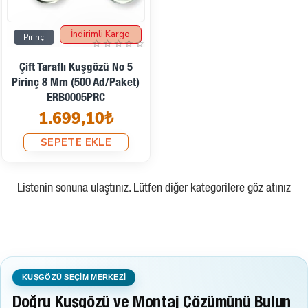
İndirimli Kargo
Pirinç
Çift Taraflı Kuşgözü No 5
Pirinç 8 Mm (500 Ad/Paket)
ERB0005PRC
1.699,10₺
SEPETE EKLE
Listenin sonuna ulaştınız. Lütfen diğer kategorilere göz atınız
KUŞGÖZÜ SEÇİM MERKEZİ
Doğru Kuşgözü ve Montaj Çözümünü Bulun