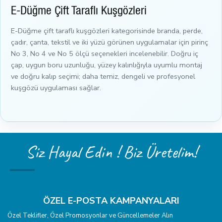
E-Düğme Çift Taraflı Kuşgözleri
E-Düğme çift taraflı kuşgözleri kategorisinde branda, perde,
çadır, çanta, tekstil ve iki yüzü görünen uygulamalar için pirinç
No 3, No 4 ve No 5 ölçü seçenekleri incelenebilir. Doğru iç
çap, uygun boru uzunluğu, yüzey kalınlığıyla uyumlu montaj
ve doğru kalıp seçimi; daha temiz, dengeli ve profesyonel
kuşgözü uygulaması sağlar.
Siz Hayal Edin ! Biz Üretelim!
ÖZEL E-POSTA KAMPANYALARI
Özel Teklifler, Özel Promosyonlar ve Güncellemeler Alın