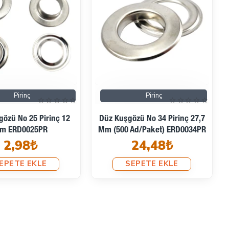
Pirinç
Pirinç
özü No 25 Pirinç 12
Düz Kuşgözü No 34 Pirinç 27,7
m ERD0025PR
Mm (500 Ad/Paket) ERD0034PR
2,98₺
24,48₺
EPETE EKLE
SEPETE EKLE