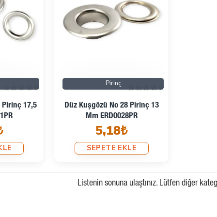
Pirinç
Pirinç 17,5
Düz Kuşgözü No 28 Pirinç 13
1PR
Mm ERD0028PR
₺
5,18₺
KLE
SEPETE EKLE
Listenin sonuna ulaştınız. Lütfen diğer kateg