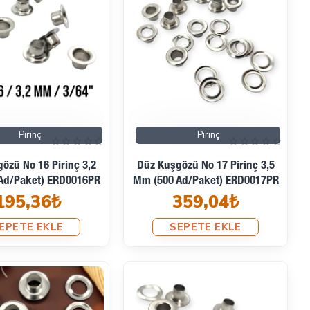
Pirinç
Pirinç
özü No 16 Pirinç 3,2
Düz Kuşgözü No 17 Pirinç 3,5
Ad/Paket) ERD0016PR
Mm (500 Ad/Paket) ERD0017PR
195,36₺
359,04₺
EPETE EKLE
SEPETE EKLE