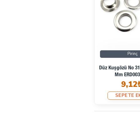
Pirinç
Düz Kuşgözü No 31 
Mm ERD003
9,12
SEPETE E