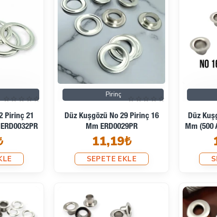
Pirinç
 Pirinç 21
Düz Kuşgözü No 29 Pirinç 16
Düz Kuşg
) ERD0032PR
Mm ERD0029PR
Mm (500 
₺
11,19₺
KLE
SEPETE EKLE
S