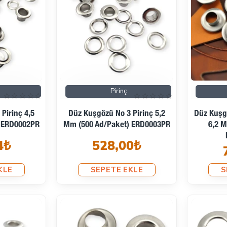
Pirinç
Pirinç 4,5
Düz Kuşgözü No 3 Pirinç 5,2
Düz Kuşg
) ERD0002PR
Mm (500 Ad/Paket) ERD0003PR
6,2 M
4₺
528,00₺
KLE
SEPETE EKLE
S