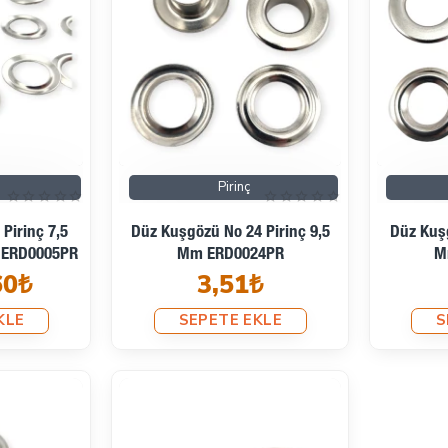
Pirinç
Pirinç 7,5
Düz Kuşgözü No 24 Pirinç 9,5
Düz Kuşg
) ERD0005PR
Mm ERD0024PR
M
60₺
3,51₺
KLE
SEPETE EKLE
S