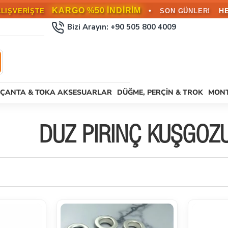
KARGO BEDAVA!
•
L ÜZERİ SİPARİŞLERDE
HEMEN FAYD
Bizi Arayın: +90 505 800 4009
ÇANTA & TOKA AKSESUARLAR
DÜĞME, PERÇIN & TROK
MONT
DÜZ PIRINÇ KUŞGÖZÜ