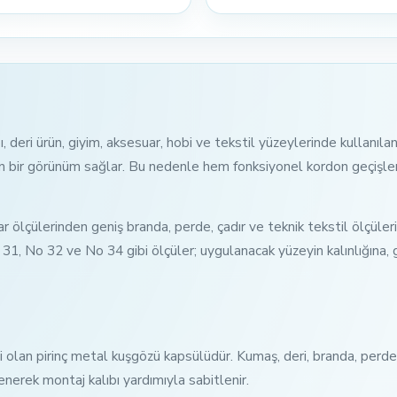
bı, deri ürün, giyim, aksesuar, hobi ve tekstil yüzeylerinde kullanı
ın bir görünüm sağlar. Bu nedenle hem fonksiyonel kordon geçişl
lçülerinden geniş branda, perde, çadır ve teknik tekstil ölçülerin
31, No 32 ve No 34 gibi ölçüler; uygulanacak yüzeyin kalınlığına,
i olan pirinç metal kuşgözü kapsülüdür. Kumaş, deri, branda, perde
enerek montaj kalıbı yardımıyla sabitlenir.