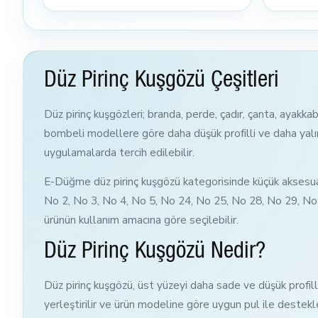
Düz Pirinç Kuşgözü Çeşitleri
Düz pirinç kuşgözleri; branda, perde, çadır, çanta, ayakka
bombeli modellere göre daha düşük profilli ve daha yal
uygulamalarda tercih edilebilir.
E-Düğme düz pirinç kuşgözü kategorisinde küçük aksesuar ö
No 2, No 3, No 4, No 5, No 24, No 25, No 28, No 29, No 
ürünün kullanım amacına göre seçilebilir.
Düz Pirinç Kuşgözü Nedir?
Düz pirinç kuşgözü, üst yüzeyi daha sade ve düşük profill
yerleştirilir ve ürün modeline göre uygun pul ile destekl