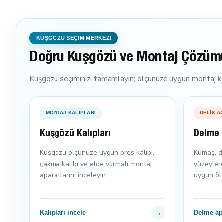
KUŞGÖZÜ SEÇİM MERKEZİ
Doğru Kuşgözü ve Montaj Çözüm
Kuşgözü seçiminizi tamamlayın; ölçünüze uygun montaj kal
MONTAJ KALIPLARI
DELİK A
Kuşgözü Kalıpları
Delme 
Kuşgözü ölçünüze uygun pres kalıbı,
Kumaş, d
çakma kalıbı ve elde vurmalı montaj
yüzeyler
aparatlarını inceleyin.
uygun ölç
→
Kalıpları incele
Delme apa