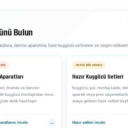
ünü Bulun
ıbına, delme aparatına, hazır kuşgözü setlerine ve seçim rehberin
ÇMA
HEPSİ BİR ARADA
Aparatları
Hazır Kuşgözü Setleri
eri, branda ve benzeri
Kuşgözü, pul, montaj kalıbı, d
de kuşgözü montajından önce
aparatı veya pres seçeneklerini
üde delik hazırlayın.
araya getiren hazır setleri keşf
→
ratlarını incele
Hazır setleri incele