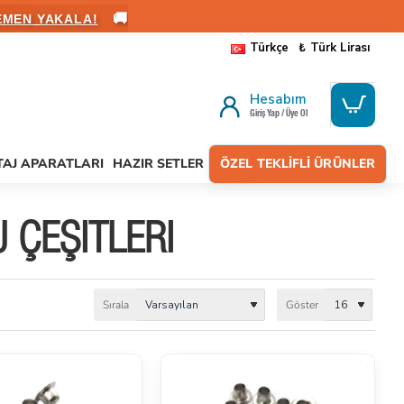
🚚
ALANIN
Türkçe
₺
Türk Lirası
Hesabım
Giriş Yap / Üye Ol
AJ APARATLARI
HAZIR SETLER
ÖZEL TEKLIFLI ÜRÜNLER
 ÇEŞITLERI
Sırala
Göster