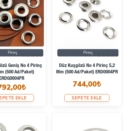
Pirinç
Pirinç
özü Geniş No 4 Pirinç
Düz Kuşgözü No 4 Pirinç 5,2
m (500 Ad/Paket)
Mm (500 Ad/Paket) ERD0004PR
ERDG0004PR
744,00₺
792,00₺
EPETE EKLE
SEPETE EKLE