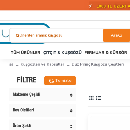
🎁
2000 T
Önerilen arama: kuşgözü
Ne
Aramıştınız?...
TÜM ÜRÜNLER
ÇITÇIT & KUŞGÖZÜ
FERMUAR & KÜRSÖR
Kuşgözleri ve Kapsüller
Düz Pirinç Kuşgözü Çeşitleri
FILTRE
Temizle
Malzeme Çeşidi
Boy Ölçüleri
Ürün Şekli