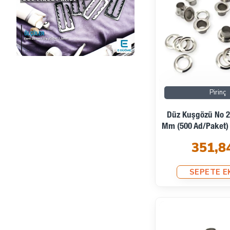
Pirinç
Düz Kuşgözü No 2 
Mm (500 Ad/Paket
351,8
SEPETE E