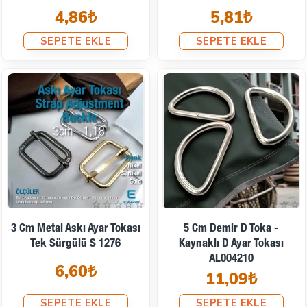
4,86₺
5,81₺
SEPETE EKLE
SEPETE EKLE
3 Cm Metal Askı Ayar Tokası
5 Cm Demir D Toka -
Tek Sürgülü S 1276
Kaynaklı D Ayar Tokası
AL004210
6,60₺
11,09₺
SEPETE EKLE
SEPETE EKLE