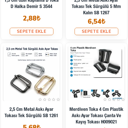
1,5 Cm Özel Kaplama D Toka
2,5 Cm Metal Askı Ayar
D Halka Demir S 3544
Tokası Tek Sürgülü 5 Mm
Kalın SB 1267
2,88₺
6,54₺
SEPETE EKLE
SEPETE EKLE
2,5 Cm Metal Askı Ayar
Merdiven Toka 4 Cm Plastik
Tokası Tek Sürgülü SB 1261
Askı Ayar Tokası Çanta Ve
Kayış Tokası H009021
5,68₺