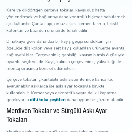
Kare ve dikdörtgen çerçeve tokalar, kayışı düz hatta
yönlendirmek ve bağlantıyı daha kontrollü biçimde sabitlemek
için kullanılır. Çanta sapı, omuz askısı, kemer, tasma, tekstil
kolonları ve bazı deri ürünlerde tercih edilir.
D halkaya göre daha düz bir kayış geçişi sundukları için
özellikle düz kolon veya sert kayış kullanılan ürünlerde avantaj
sağlayabilirler. Çerçevenin iç genişliği, kayışın bitmiş ölçüsüyle
uyumlu seçilmelidir. Kayış kalınsa çerçevenin iç yüksekliği de
montaj sırasında kontrol edilmelidir.
Çerçeve tokalar, çıkarılabilir askı sistemlerinde kanca ile;
ayarlanabilir askılarda ise askı ayar tokasıyla birlikte
kullanılabilir. Kemer veya dekoratif kayışta delikli kapatma
gerekiyorsa
dilli toka çeşitleri
daha uygun bir çözüm olabilir.
Merdiven Tokalar ve Sürgülü Askı Ayar
Tokaları
Merdiven tokalar ve sürgülü askı ayar tokaları; kayışın