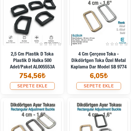
2,5 Cm Plastik D Toka
4 Cm Çerçeve Toka -
Plastik D Halka 500
Dikdörtgen Toka Özel Metal
Adet/Paket AL005553A
Kaplama Dar Model SB 9774
754,56₺
6,05₺
SEPETE EKLE
SEPETE EKLE