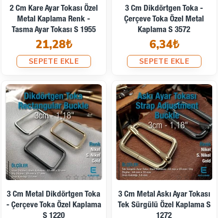
2 Cm Kare Ayar Tokası Özel
3 Cm Dikdörtgen Toka -
Metal Kaplama Renk -
Çerçeve Toka Özel Metal
Tasma Ayar Tokası S 1955
Kaplama S 3572
21,28₺
6,34₺
SEPETE EKLE
SEPETE EKLE
3 Cm Metal Dikdörtgen Toka
3 Cm Metal Askı Ayar Tokası
- Çerçeve Toka Özel Kaplama
Tek Sürgülü Özel Kaplama S
S 1220
1272