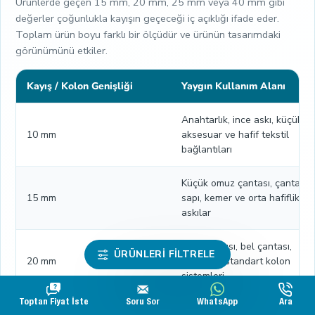
Ürünlerde geçen 15 mm, 20 mm, 25 mm veya 40 mm gibi
değerler çoğunlukla kayışın geçeceği iç açıklığı ifade eder.
Toplam ürün boyu farklı bir ölçüdür ve ürünün tasarımdaki
görünümünü etkiler.
Kayış / Kolon Genişliği
Yaygın Kullanım Alanı
Anahtarlık, ince askı, küçük
10 mm
aksesuar ve hafif tekstil
bağlantıları
Küçük omuz çantası, çanta
15 mm
sapı, kemer ve orta hafiflikte
askılar
Çanta askısı, bel çantası,
ÜRÜNLERI FILTRELE
20 mm
tasma ve standart kolon
sistemleri
Toptan Fiyat İste
Soru Sor
WhatsApp
Ara
Sırt çantası, kemer, tasma ve