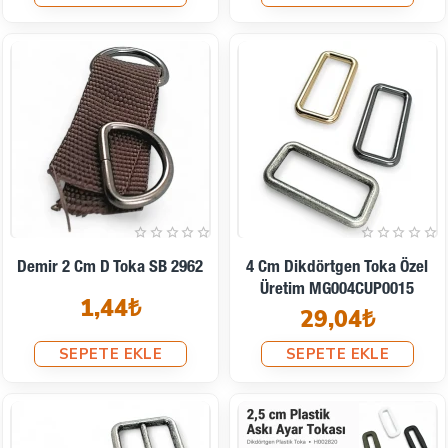
Demir 2 Cm D Toka SB 2962
4 Cm Dikdörtgen Toka Özel
Üretim MG004CUP0015
1,44₺
29,04₺
SEPETE EKLE
SEPETE EKLE