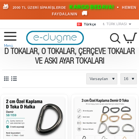
🎁
KARGO BEDAVA!
•
HEMEN
2000 TL ÜZERİ SİPARİŞLERDE
🚚
FAYDALANIN
Türkçe
₺
TÜRK LIRASI
D TOKALAR, O TOKALAR, ÇERÇEVE TOKALAR
VE ASKI AYAR TOKALARI