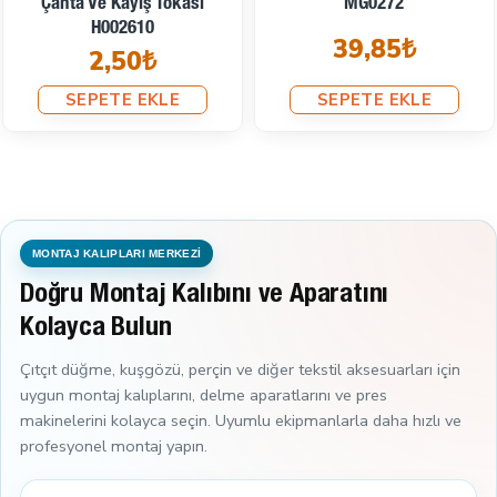
Çanta Ve Kayış Tokası
MG0272
H002610
39,85₺
2,50₺
SEPETE EKLE
SEPETE EKLE
MONTAJ KALIPLARI MERKEZİ
Doğru Montaj Kalıbını ve Aparatını
Kolayca Bulun
Çıtçıt düğme, kuşgözü, perçin ve diğer tekstil aksesuarları için
uygun montaj kalıplarını, delme aparatlarını ve pres
makinelerini kolayca seçin. Uyumlu ekipmanlarla daha hızlı ve
profesyonel montaj yapın.