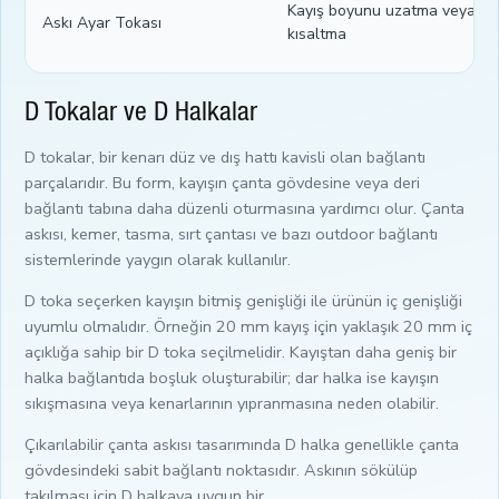
Kayış boyunu uzatma veya
Askı Ayar Tokası
kısaltma
D Tokalar ve D Halkalar
D tokalar, bir kenarı düz ve dış hattı kavisli olan bağlantı
parçalarıdır. Bu form, kayışın çanta gövdesine veya deri
bağlantı tabına daha düzenli oturmasına yardımcı olur. Çanta
askısı, kemer, tasma, sırt çantası ve bazı outdoor bağlantı
sistemlerinde yaygın olarak kullanılır.
D toka seçerken kayışın bitmiş genişliği ile ürünün iç genişliği
uyumlu olmalıdır. Örneğin 20 mm kayış için yaklaşık 20 mm iç
açıklığa sahip bir D toka seçilmelidir. Kayıştan daha geniş bir
halka bağlantıda boşluk oluşturabilir; dar halka ise kayışın
sıkışmasına veya kenarlarının yıpranmasına neden olabilir.
Çıkarılabilir çanta askısı tasarımında D halka genellikle çanta
gövdesindeki sabit bağlantı noktasıdır. Askının sökülüp
takılması için D halkaya uygun bir