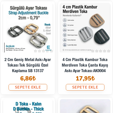
2 Cm Geniş Metal Askı Ayar
4 Cm Plastik Kambur Toka
Tokası Tek Sürgülü Özel
Merdiven Toka Çanta Kayış
Kaplama SB 13137
Askı Ayar Tokası AK0004
6,86₺
17,95₺
SEPETE EKLE
SEPETE EKLE