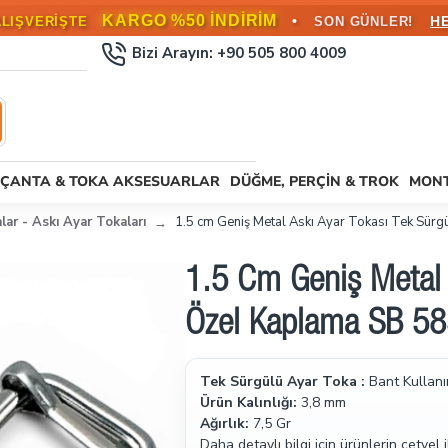
KARGO BEDAVA!
•
L ÜZERİ SİPARİŞLERDE
HEMEN FAYD
Bizi Arayın: +90 505 800 4009
ÇANTA & TOKA AKSESUARLAR
DÜĞME, PERÇIN & TROK
MONT
lar - Askı Ayar Tokaları
1.5 cm Geniş Metal Askı Ayar Tokası Tek Sür
1.5 Cm Geniş Metal 
Özel Kaplama SB 5
Tek Sürgülü Ayar Toka :
Bant Kullanı
Ürün Kalınlığı:
3,8 mm
Ağırlık:
7,5 Gr
Daha detaylı bilgi için ürünlerin cetvel i