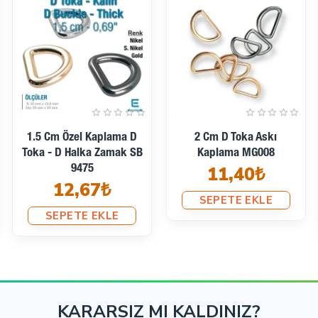
2 Cm Kare Toka -
2 Cm Kare Toka -
Çerçeve Toka Özel Metal
Çerçeve Toka Özel Metal
 fonksiyonel kullanım avantajları ile tekstil ve aksesuar üretiminde
Kaplama - Kalın Model
Kaplama S 9775
ünlerin hem kullanım konforunu hem de görsel kalitesini artırır.
4,28₺
SB 1207
4,96₺
SEPETE EKLE
SEPETE EKLE
KARARSIZ MI KALDINIZ?