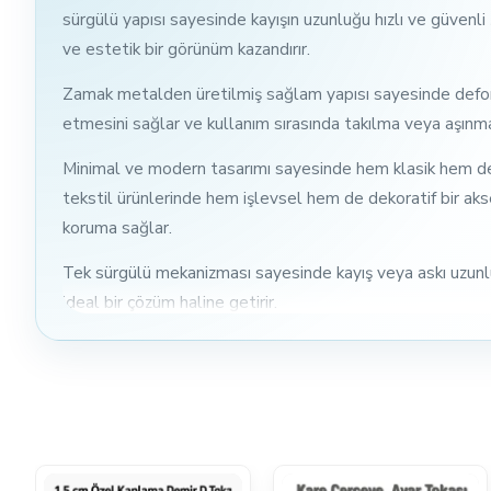
sürgülü yapısı sayesinde kayışın uzunluğu hızlı ve güvenli
ve estetik bir görünüm kazandırır.
Zamak metalden üretilmiş sağlam yapısı sayesinde deforma
etmesini sağlar ve kullanım sırasında takılma veya aşınma 
Minimal ve modern tasarımı sayesinde hem klasik hem de m
tekstil ürünlerinde hem işlevsel hem de dekoratif bir aks
koruma sağlar.
Tek sürgülü mekanizması sayesinde kayış veya askı uzunluğ
ideal bir çözüm haline getirir.
Kullanım Alanları
Çanta askıları
Sırt çantaları
Omuz askılı çantalar