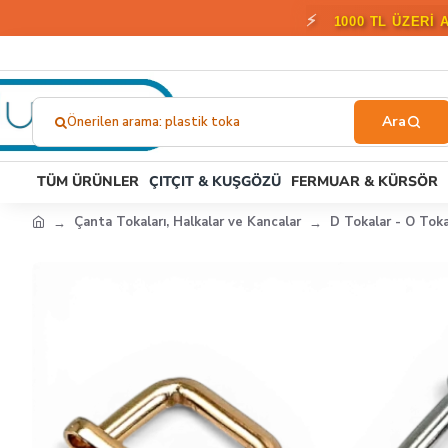
🎁
2000 T
Önerilen arama: plastik toka
Ne
Aramıştınız?...
TÜM ÜRÜNLER
ÇITÇIT & KUŞGÖZÜ
FERMUAR & KÜRSÖR
Çanta Tokaları, Halkalar ve Kancalar
D Tokalar - O Toka