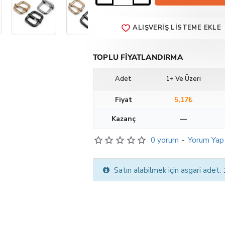
ALIŞVERIŞ LISTEME EKLE
TOPLU FIYATLANDIRMA
Adet
1+ Ve Üzeri
Fiyat
5,17₺
Kazanç
—
0 yorum
-
Yorum Yap
Satın alabilmek için asgari adet: