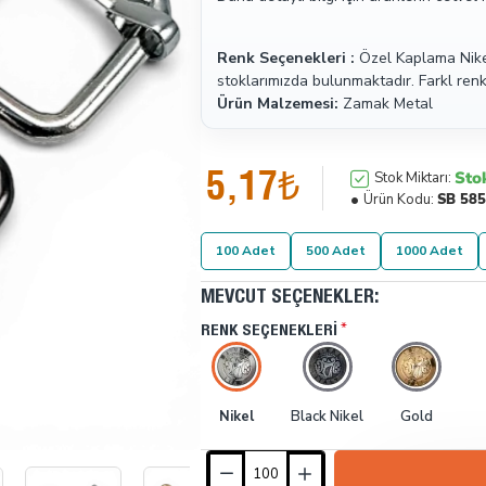
Renk Seçenekleri :
Özel Kaplama Nikel
stoklarımızda bulunmaktadır. Farkl renk 
Ürün Malzemesi:
Zamak Metal
5,17₺
Sto
Stok Miktarı:
Ürün Kodu:
SB 58
100 Adet
500 Adet
1000 Adet
MEVCUT SEÇENEKLER:
RENK SEÇENEKLERI
Nikel
Black Nikel
Gold