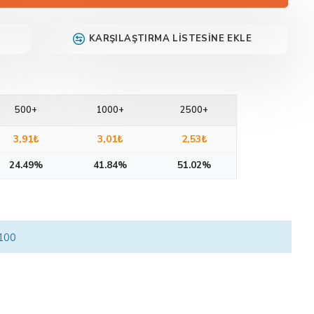
KARŞILAŞTIRMA LISTESINE EKLE
500+
1000+
2500+
3,91₺
3,01₺
2,53₺
24.49%
41.84%
51.02%
 100