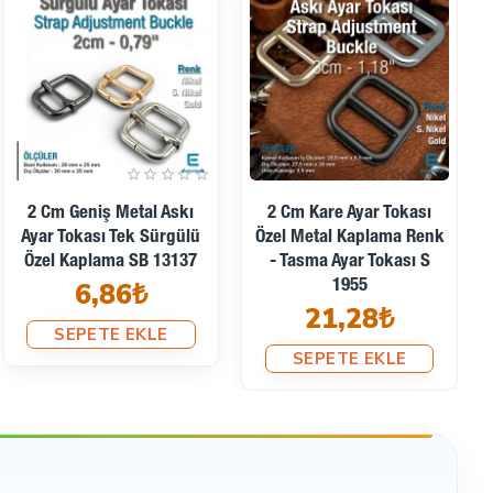
2 Cm Özel Kaplama D
2 Cm Özel Kaplama D
Toka - D Halka Demir SB
Toka D Halka Demir SB
 en çok tercih edilen tamamlayıcı parçalardan biridir.
7157
1159
4,32₺
4,61₺
SEPETE EKLE
SEPETE EKLE