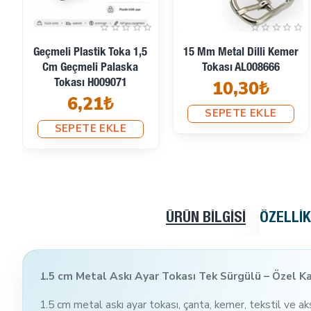
Geçmeli Plastik Toka 1,5
15 Mm Metal Dilli Kemer
Cm Geçmeli Palaska
Tokası AL008666
10,30₺
Tokası H009071
6,21₺
SEPETE EKLE
SEPETE EKLE
ÜRÜN BILGISI
ÖZELLI
1.5 cm Metal Askı Ayar Tokası Tek Sürgülü – Özel 
1.5 cm metal askı ayar tokası, çanta, kemer, tekstil ve ak