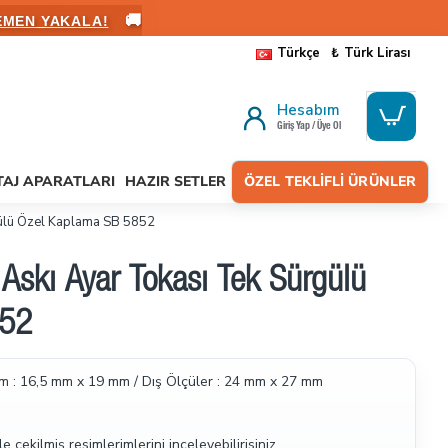
🚚
ALANIN
Türkçe
₺
Türk Lirası
Hesabım
Giriş Yap / Üye Ol
AJ APARATLARI
HAZIR SETLER
ÖZEL TEKLIFLI ÜRÜNLER
gülü Özel Kaplama SB 5852
Askı Ayar Tokası Tek Sürgülü
852
m : 16,5 mm x 19 mm / Dış Ölçüler : 24 mm x 27 mm
le çekilmiş resimlerimlerini inceleyebilirisiniz