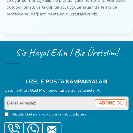
ve uyumlu montaj kalıbı ile branda, çadır, tente, afiş, vinil baskı,
outdoor tekstil ve teknik tekstil uygulamalarında temiz ve
profesyonel bağlantı noktaları oluşturabilirsiniz.
Siz Hayal Edin ! Biz Üretelim!
ÖZEL E-POSTA KAMPANYALARI
Özel Teklifler, Özel Promosyonlar ve Güncellemeler Alın
E-
ABONE OL
Mail
Adresiniz
Gizlilik İlkeleri
'ni okudum ve kabul ediyorum.