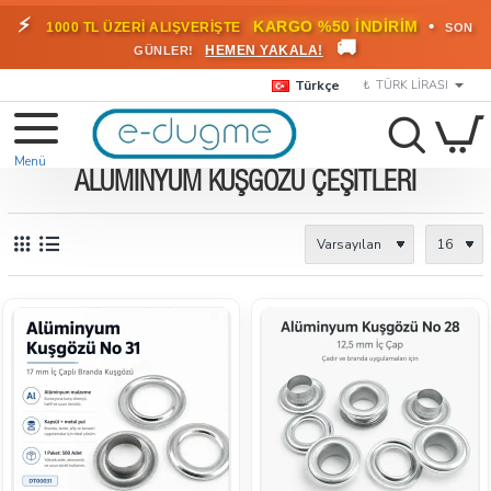
⚡
•
KARGO %50 İNDİRİM
1000 TL ÜZERİ ALIŞVERİŞTE
SON
🚚
HEMEN YAKALA!
GÜNLER!
Türkçe
₺
TÜRK LIRASI
ALÜMINYUM KUŞGÖZÜ ÇEŞITLERI