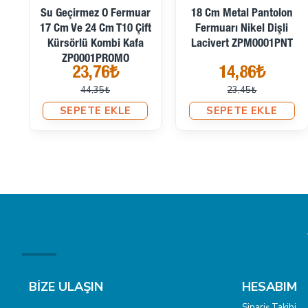
Su Geçirmez O Fermuar
18 Cm Metal Pantolon
17 Cm Ve 24 Cm T10 Çift
Fermuarı Nikel Dişli
Kürsörlü Kombi Kafa
Lacivert ZPM0001PNT
ZP0001PROMO
23,76₺
14,86₺
44,35₺
23,45₺
SEPETE EKLE
SEPETE EKLE
BİZE ULAŞIN
HESABIM
Sipariş Takibi