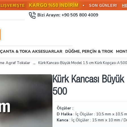
KARGO %50 İNDİRİM
•
H
ALIŞVERİŞTE
SON GÜNLER!
Bizi Arayın: +90 505 800 4009
ÇANTA & TOKA AKSESUARLAR
DÜĞME, PERÇIN & TROK
MONT
kme Agraf Tokalar
Kürk Kancası Büyük Model 1.5 cm Kürk Kopçası A 50
Kürk Kancası Büyük
500
Ölçüler :
D Halka
: İç Ölçüler : 10,5 mm x 10,5
Kanca
: İç Ölçüler : 15 mm x 10 mm / 