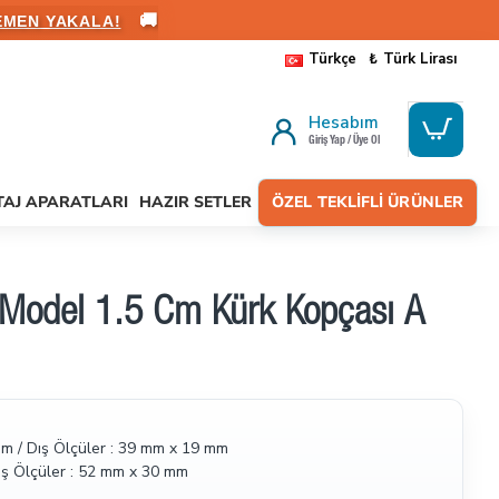
🚚
EMEN YAKALA!
Türkçe
₺
Türk Lirası
Hesabım
Giriş Yap / Üye Ol
AJ APARATLARI
HAZIR SETLER
ÖZEL TEKLIFLI ÜRÜNLER
0
 Model 1.5 Cm Kürk Kopçası A
 mm / Dış Ölçüler : 39 mm x 19 mm
Dış Ölçüler : 52 mm x 30 mm