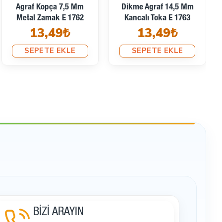
Metal Agraf Kopça 20
Metal Geçmeli Agraf
Mm Metal Zamak E 1741
21mm Toka E 543
13,49₺
41,69₺
SEPETE EKLE
SEPETE EKLE
BİZİ ARAYIN