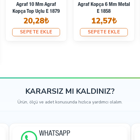
Geçmeli Kemer Tokası 2
Metal Agraf Kopça 14
Cm Kolon Genişliği
Mm Metal Zamak E 1796
15,75₺
DM00017
25,66₺
SEPETE EKLE
SEPETE EKLE
KARARSIZ MI KALDINIZ?
Ürün, ölçü ve adet konusunda hızlıca yardımcı olalım.
WHATSAPP