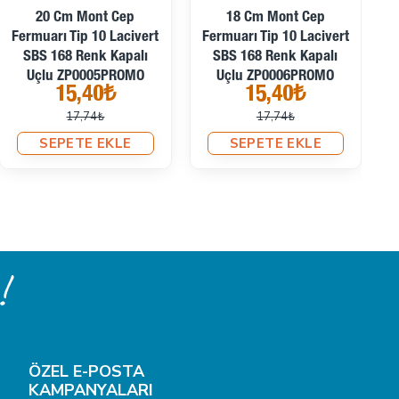
20 Cm Mont Cep
18 Cm Mont Cep
1
Fermuarı Tip 10 Lacivert
Fermuarı Tip 10 Lacivert
3
SBS 168 Renk Kapalı
SBS 168 Renk Kapalı
Uçlu ZP0005PROMO
Uçlu ZP0006PROMO
15,40₺
15,40₺
17,74₺
17,74₺
SEPETE EKLE
SEPETE EKLE
!
ÖZEL E-POSTA
KAMPANYALARI