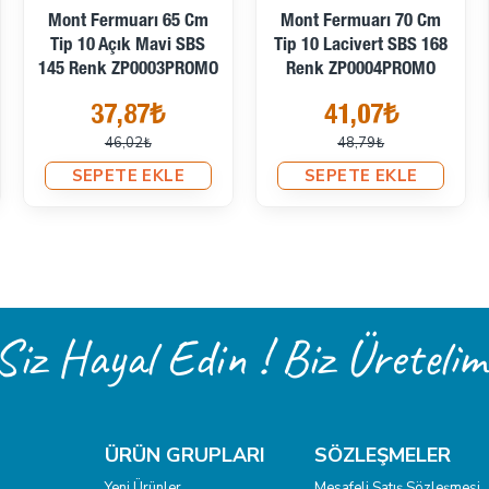
Mont Fermuarı 65 Cm
Mont Fermuarı 70 Cm
Tip 10 Açık Mavi SBS
Tip 10 Lacivert SBS 168
145 Renk ZP0003PROMO
Renk ZP0004PROMO
37,87₺
41,07₺
46,02₺
48,79₺
SEPETE EKLE
SEPETE EKLE
Siz Hayal Edin ! Biz Üretelim
ÜRÜN GRUPLARI
SÖZLEŞMELER
Yeni Ürünler
Mesafeli Satış Sözleşmesi