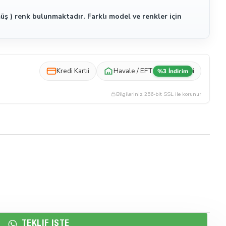
üş ) renk bulunmaktadır. Farklı model ve renkler için
Kredi Kartı
i
Havale / EFT
i
%3 İndirim
Bilgileriniz 256-bit SSL ile korunur
TEKLIF İSTE