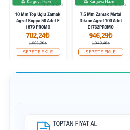
Agraf Kopça 7,5 Mm
Dikme Agraf 14,5 Mm
Metal Zamak E 1762
Kancalı Toka E 1763
13,49₺
13,49₺
SEPETE EKLE
SEPETE EKLE
TOPTAN FİYAT AL