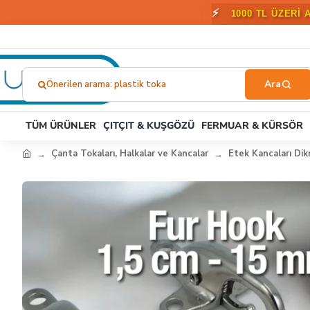
⚡
1000 TL ÜZERİ 
Önerilen arama: plastik toka
Ne
Aramıştınız?...
TÜM ÜRÜNLER
ÇITÇIT & KUŞGÖZÜ
FERMUAR & KÜRSÖR
Çanta Tokaları, Halkalar ve Kancalar
Etek Kancaları Di