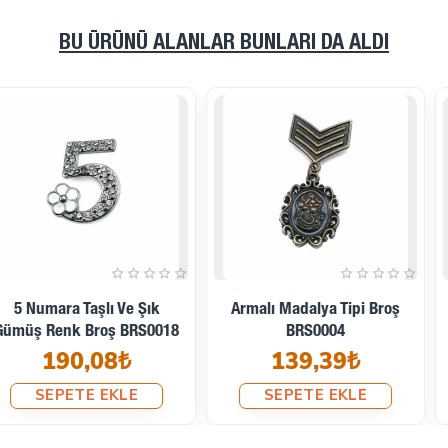
BU ÜRÜNÜ ALANLAR BUNLARI DA ALDI
Askeri Armalı Madalya Tipi
Bayan Yüzü Altın Renk
Antik Sarı Broş BRS0025
Madalya Tipi Broş BRS0003
144,00₺
184,32₺
SEPETE EKLE
SEPETE EKLE