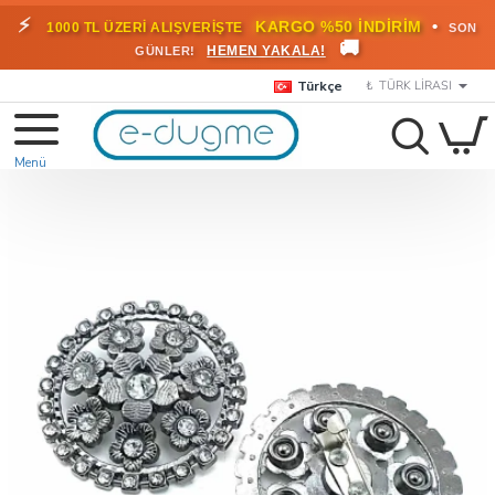
⚡
•
KARGO %50 İNDİRİM
1000 TL ÜZERİ ALIŞVERİŞTE
SON
🚚
HEMEN YAKALA!
GÜNLER!
Türkçe
₺
TÜRK LIRASI