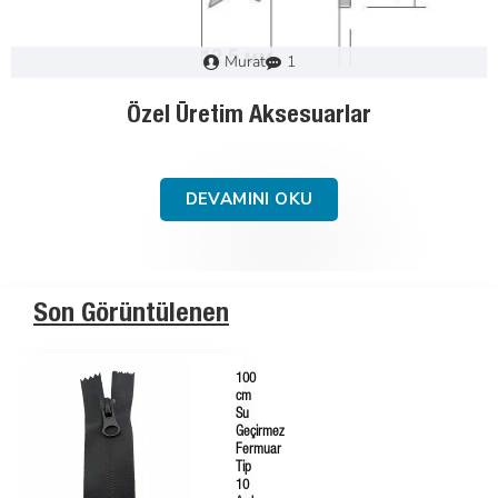
Murat
0
Fermuar Nasıl Seçilir : Adım Adım Kılavuz
DEVAMINI OKU
Son Görüntülenen
100
cm
Su
Geçirmez
Fermuar
Tip
10