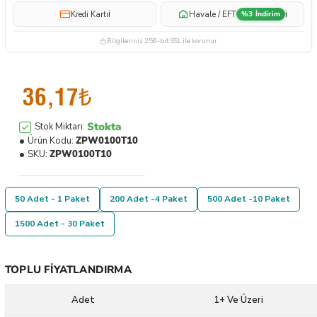
i
i
Kredi Kartı
Havale / EFT
%3 İndirim
Bilgileriniz 256-bit SSL ile korunur
36,17₺
Stokta
Stok Miktarı:
Ürün Kodu:
ZPW0100T10
SKU:
ZPW0100T10
50 Adet - 1 Paket
200 Adet -4 Paket
500 Adet -10 Paket
1500 Adet - 30 Paket
TOPLU FIYATLANDIRMA
Adet
1+ Ve Üzeri