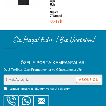
Açık
Uçlu
-
Separe
ZPW0100T10
36,17₺
Siz Hayal Edin ! Biz Üretelim!
ÖZEL E-POSTA KAMPANYALARI
Özel Teklifler, Özel Promosyonlar ve Güncellemeler Alın
E-
ABONE OL
Mail
Adresiniz
Gizlilik İlkeleri
'ni okudum ve kabul ediyorum.