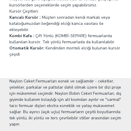
kursörlerden seçeneklerde seçim yapabilirsiniz.
Kursör Çeşitleri;
Kancalı Kursör :
Müşteri sonradan kendi markalı veya
kataloğumuzdan beğendiği elciği kanca vasıtası ile
ekleyebilir.
Kombi Kafa :
Çift Yönlü (KOMBİ-SEPARE) fermuarlarda
kullanılan kursör. Tek yönlü fermuarlada da kullanılabilir.
Otomatik Kursör:
Kendinden monteli elciği bulunan kursör
çeşidi
Naylon Ceket Fermuarları esnek ve sağlamdır - ceketler,
yelekler, parkalar ve paltolar dahil olmak üzere bir dizi proje
için mükemmel seçimdir. Naylon Bobin Ceket Fermuarları, dış
giyimde kullanım kolaylığı için alt kısımdan ayrılır ve "sarmal"
tarzı fermuar dişleri ekstra esneklik ve yatay mukavemet
sağlar. Bu ayırıcı (açık uçlu) fermuarların çeşitli boyutlarında
tek yönlü, iki yönlü ve ters çevrilebilir stiller arasından seçim
yapın.