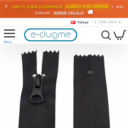
⚡
•
KARGO %50 İNDİRİM
1000 TL ÜZERİ ALIŞVERİŞTE
SON
🚚
HEMEN YAKALA!
GÜNLER!
Türkçe
₺
TÜRK LIRASI