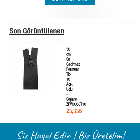
Son Görüntülenen
50
cm
Su
Geçirmez
Fermuar
Tip
10
Açık
Uçlu
-
Separe
ZPW0050T10
23,33₺
Siz Hayal Edin ! Biz Üretelim!