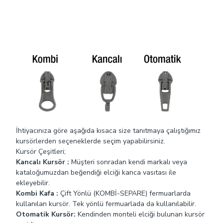
Kombi Kafa :
Çift Yönlü (KOMBİ-SEPARE) Fermuar şeritleri
birbirinden tamamen ayrılabilir ve ikinci bir kürsör fermuarı
alttan da açabilir. Bu tip fermuarlar genellikle
yağmurluklarda, montlarda, yatak kılıflarında, spor giyimde
ve uyku tulumlarında kullanılır
Maçalı Kursör :
Kancalı kursörden farklı olarak burada
kanca kısım elcik üzerinde bulunmaktadır. Müşteri kendi
markalaı veya logolu elciğini ekleyebilir.
İhtiyacınıza göre aşağıda kısaca size tanıtmaya çalıştığımız
kursörlerden seçeneklerde seçim yapabilirsiniz.
Kursör Çeşitleri;
Kancalı Kursör :
Müşteri sonradan kendi markalı veya
kataloğumuzdan beğendiği elciği kanca vasıtası ile
ekleyebilir.
Kombi Kafa :
Çift Yönlü (KOMBİ-SEPARE) fermuarlarda
kullanılan kursör. Tek yönlü fermuarlada da kullanılabilir.
Otomatik Kursör:
Kendinden monteli elciği bulunan kursör