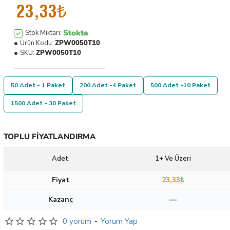
23,33₺
Stokta
Stok Miktarı:
Ürün Kodu:
ZPW0050T10
SKU:
ZPW0050T10
50 Adet - 1 Paket
200 Adet -4 Paket
500 Adet -10 Paket
1500 Adet - 30 Paket
TOPLU FIYATLANDIRMA
Adet
1+ Ve Üzeri
Fiyat
23,33₺
Kazanç
—
0 yorum
-
Yorum Yap