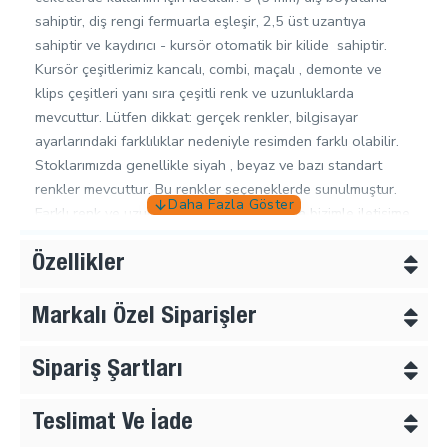
sahiptir, diş rengi fermuarla eşleşir, 2,5 üst uzantıya
sahiptir ve kaydırıcı - kursör otomatik bir kilide sahiptir.
Kursör çeşitlerimiz kancalı, combi, maçalı , demonte ve
klips çeşitleri yanı sıra çeşitli renk ve uzunluklarda
mevcuttur. Lütfen dikkat: gerçek renkler, bilgisayar
ayarlarındaki farklılıklar nedeniyle resimden farklı olabilir.
Stoklarımızda genellikle siyah , beyaz ve bazı standart
renkler mevcuttur. Bu renkler seçeneklerde sunulmuştur.
Farklı renk ve uzunluk siparişleri için lütfen bizimle iletişime
geçiniz.
Kursör Çeşitleri;
Özellikler
Kancalı Kursör :
Müşteri sonradan kendi markalı veya
kataloğumuzdan beğendiği elciği kanca vasıtası ile
Markalı Özel Siparişler
ekleyebilir.
Demonte :
Müşteri sonradan kendi markalı veya
Sipariş Şartları
kataloğumuzdan beğendiği elciği kursör üzerindeki
kapakçığı kaldırarak ekleyebilir. Bu kursörler diğer
Teslimat Ve İade
kursörlere göre biraz daha maliyetlidir.