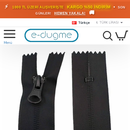
⚡
•
KARGO %50 İNDİRİM
1000 TL ÜZERİ ALIŞVERİŞTE
SON
🚚
HEMEN YAKALA!
GÜNLER!
Türkçe
₺
TÜRK LIRASI