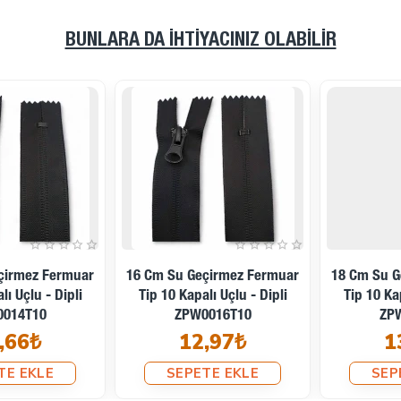
BUNLARA DA İHTIYACINIZ OLABILIR
18 Cm Su Geçirmez Fermuar
20 Cm Su Geçirmez Fermuar
Tip 10 Kapalı Uçlu - Dipli
Tip 10 Kapalı Uçlu - Dipli
ZPW0018T10
ZPW0020T10
13,28₺
13,72₺
SEPETE EKLE
SEPETE EKLE