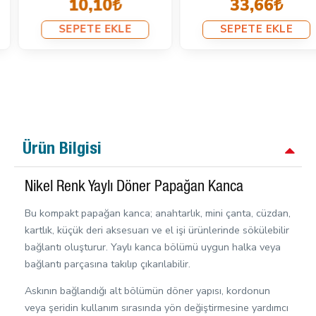
33,66₺
Adet/Paket A 546 PROMO
345,60₺
SEPETE EKLE
460,80₺
SEPETE EKLE
Ürün Bilgisi
Nikel Renk Yaylı Döner Papağan Kanca
Bu kompakt papağan kanca; anahtarlık, mini çanta, cüzdan,
kartlık, küçük deri aksesuarı ve el işi ürünlerinde sökülebilir
bağlantı oluşturur. Yaylı kanca bölümü uygun halka veya
bağlantı parçasına takılıp çıkarılabilir.
Askının bağlandığı alt bölümün döner yapısı, kordonun
veya şeridin kullanım sırasında yön değiştirmesine yardımcı