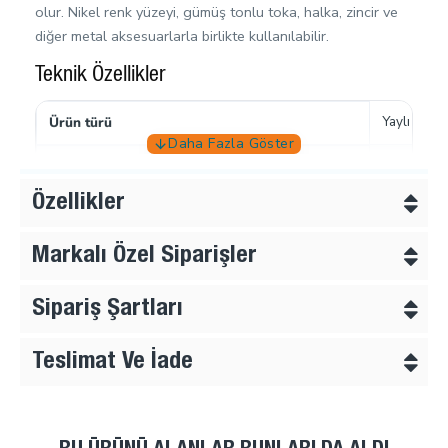
olur. Nikel renk yüzeyi, gümüş tonlu toka, halka, zincir ve
diğer metal aksesuarlarla birlikte kullanılabilir.
Teknik Özellikler
Yaylı döne
Ürün türü
1,5 cm
Nominal ölçü
Özellikler
14 × 5 mm
Gerçek askı geçişi
7,5 × 12,5
Markalı Özel Siparişler
Kanca iç açıklığı
31 × 17 m
Dış ölçü
Sipariş Şartları
Zamak met
Malzeme
Teslimat Ve İade
Nikel
Renk
50 adet
Paket