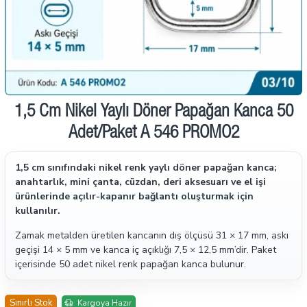
İndirimde
1,5 Cm Nikel Yaylı Döner Papağan Kanca 50
Adet/Paket A 546 PROMO2
1,5 cm sınıfındaki nikel renk yaylı döner papağan kanca;
anahtarlık, mini çanta, cüzdan, deri aksesuarı ve el işi
ürünlerinde açılır-kapanır bağlantı oluşturmak için
kullanılır.
Zamak metalden üretilen kancanın dış ölçüsü 31 × 17 mm, askı
geçişi 14 × 5 mm ve kanca iç açıklığı 7,5 × 12,5 mm’dir. Paket
içerisinde 50 adet nikel renk papağan kanca bulunur.
Sınırlı Stok
Kargoya Hazır