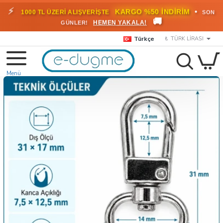
⚡
•
KARGO %50 İNDİRİM
1000 TL ÜZERİ ALIŞVERİŞTE
SON
🚚
HEMEN YAKALA!
GÜNLER!
Türkçe
₺
TÜRK LIRASI