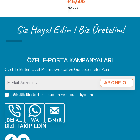
345,60₺
460,80₺
Taşıma kapasitesi nedir?
Doğrulanmış bir kilogram değeri belirtilmemiştir. Kanca,
Siz Hayal Edin ! Biz Üretelim!
askı, dikiş ve bağlantı halkası birlikte test edilmelidir.
İçerik güncelleme tarihi: 5 Ağustos 2026 — E-Düğme
ÖZEL E-POSTA KAMPANYALARI
Özel Teklifler, Özel Promosyonlar ve Güncellemeler Alın
E-
ABONE OL
Mail
Adresiniz
Gizlilik İlkeleri
'ni okudum ve kabul ediyorum.
Bizi Ara
WA
E-Mail
BIZI TAKIP EDIN