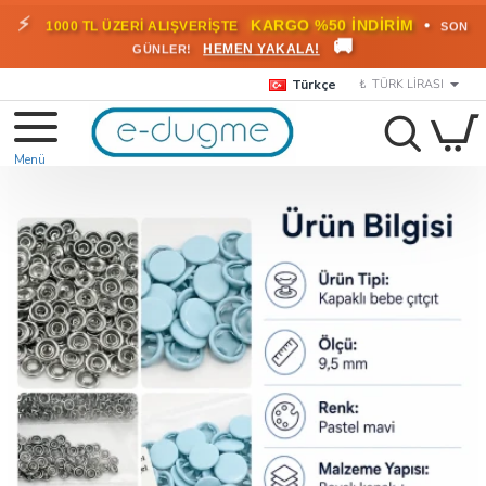
🎁
KARGO BEDAVA!
•
HEMEN
2000 TL ÜZERİ SİPARİŞLERDE
🚚
FAYDALANIN
Türkçe
₺
TÜRK LIRASI