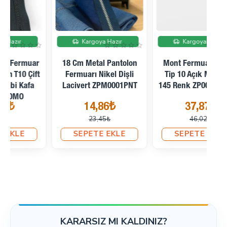
İndirimde
İndirimde
Kargoya Hazır
Kargoya Hazır
Mont Fermuarı 65 Cm
Mont Fermuarı 70 Cm
Tip 10 Açık Mavi SBS
Tip 10 Lacivert SBS 168
Fe
145 Renk ZP0003PROMO
Renk ZP0004PROMO
37,87₺
41,07₺
46,02₺
48,79₺
SEPETE EKLE
SEPETE EKLE
KARARSIZ MI KALDINIZ?