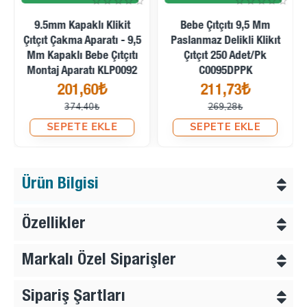
9.5mm Kapaklı Klikit
Bebe Çıtçıtı 9,5 Mm
Çıtçıt Çakma Aparatı - 9,5
Paslanmaz Delikli Klikıt
Mm Kapaklı Bebe Çıtçıtı
Çıtçıt 250 Adet/Pk
Montaj Aparatı KLP0092
C0095DPPK
201,60₺
211,73₺
374,40₺
269,28₺
SEPETE EKLE
SEPETE EKLE
Ürün Bilgisi
Özellikler
Markalı Özel Siparişler
Sipariş Şartları