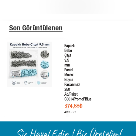
Son Görüntülenen
Kapaklı
Bebe
Çıtçıt
9,5
mm
Pastel
Mavisi
Boyalı
Paslanmaz
250
Ad/Paket
C0014PromoPBlue
374,88₺
469,92₺
Siz Hayal Edin ! Biz Üretelim!