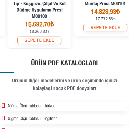
Tip - Kuşgözü, Çıtçıt Ve Kot
Montaj Presi M00101
Düğme Uygulama Presi
14.828,93₺
M00100
17.732,83₺
15.692,70₺
SEPETE EKLE
18.260,83₺
SEPETE EKLE
ÜRÜN PDF KATALOGLARI
Ürünün diğer modellerini ve ürün seçiminde işinizi
kolaylaştıracak PDF dosyaları
Düğme Ölçü Tablosu - Türkçe
Düğme Ölçü Tablosu - İngilizce