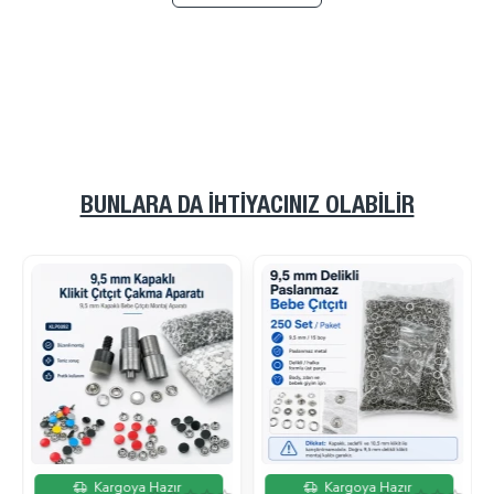
BUNLARA DA İHTIYACINIZ OLABILIR
İndirimde
İndirimde
Kargoya Hazır
Kargoya Hazır