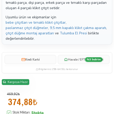
tırnaklı parça, dişi parça, erkek parça ve tırnaklı karşı parçadan
oluşan 4 parçalı klikıt çıtçıt setidir.
Uyumlu ürün ve ekipmanlar için
bebe çıtçıtları ve tırnaklı klikıt çıtçıtlar
,
paslanmaz çıtçıt düğmeler
,
9,5 mm kapaklı klikıt çakma aparatı
,
çıtçıt düğme montaj aparatları
ve
Tulumba El Presi
birlikte
değerlendirilebilir.
i
i
Kredi Kartı
Havale / EFT
%3 İndirim
Bilgileriniz 256-bit SSL ile korunur
Kargoya Hazır
469,92₺
374,88₺
Stokta
Stok Miktarı: