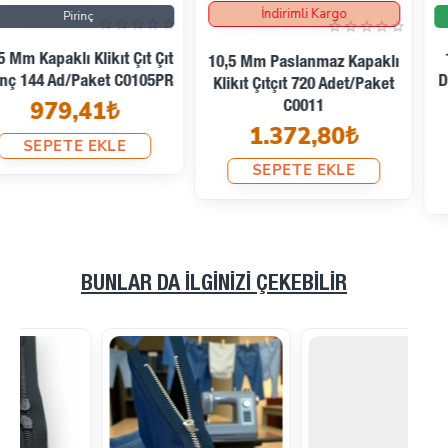
İndirimli Kargo
İndirimde
Kargoya Hazır
10,5 Mm Paslanmaz Nikel
10,5 Mm Paslanmaz Kapaklı
Delikli Klikıt Çıtçıt 250 Adet/
Klikıt Çıtçıt 720 Adet/Paket
Paket C0011DPK
C0011
1.372,80₺
322,08₺
528,00₺
SEPETE EKLE
SEPETE EKLE
BUNLAR DA İLGINIZI ÇEKEBILIR