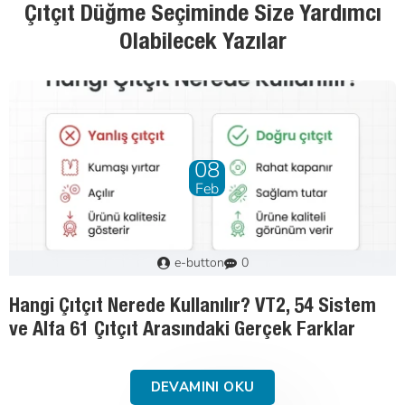
Çıtçıt Düğme Seçiminde Size Yardımcı
Olabilecek Yazılar
01
May
Murat
3
Tekstil Aksesuarlarında Malzeme Rehberi:
Pirinç, Paslanmaz Çelik ve Saç Demir
DEVAMINI OKU