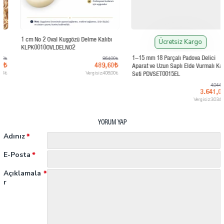
İndirimde
İndirimde
1 cm No 2 Oval Kuşgözü Delme Kalıbı
Ücretsiz Kargo
KLPK0010OVLDELNO2
864,00₺
1–15 mm 18 Parçalı Padova Delici
489,60₺
Aparat ve Uzun Saplı Elde Vurmalı Kalıp
Vergisiz:408,00₺
Seti PDVSET0015EL
4.044,25₺
3.641,05₺
Vergisiz:3.034,21₺
YORUM YAP
Adınız
E-Posta
Açıklamala
r