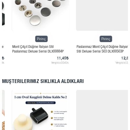
Pirinç
Pirinç
Mont Çıtçıt Düğme İtalyan Stil
Paslanmaz Mont Çıtçıt Düğme İtalyan
Paslanmaz Deluxe Serisi DLX00884P
Stil Deluxe Serisi 503 DLX00503P
11,45₺
12,81₺
Vergisiz:10,41₺
Vergisiz:11,65₺
MÜŞTERILERIMIZ SIKLIKLA ALDIKLARI