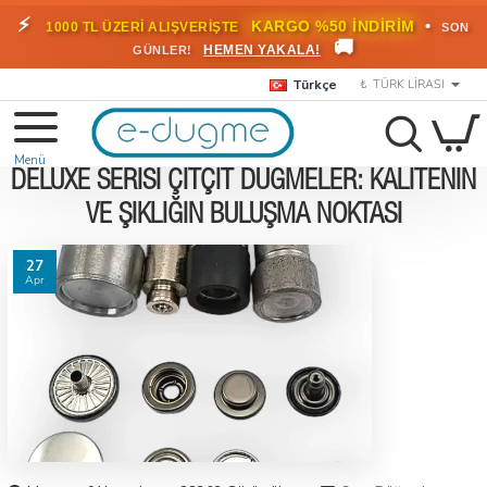
⚡
•
KARGO %50 İNDİRİM
1000 TL ÜZERİ ALIŞVERİŞTE
SON
🚚
HEMEN YAKALA!
GÜNLER!
Türkçe
₺
TÜRK LIRASI
DELUXE SERISI ÇITÇIT DÜĞMELER: KALITENIN
VE ŞIKLIĞIN BULUŞMA NOKTASI
27
Apr