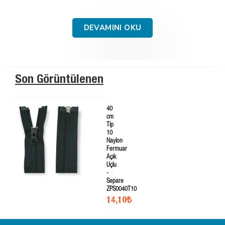
DEVAMINI OKU
Son Görüntülenen
40
cm
Tip
10
Naylon
Fermuar
Açık
Uçlu
-
Separe
ZPS0040T10
14,10₺