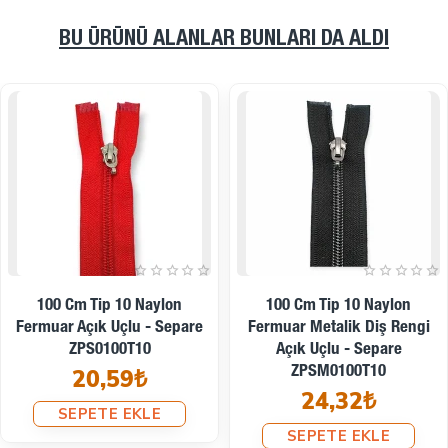
BU ÜRÜNÜ ALANLAR BUNLARI DA ALDI
12 Cm Tip 10 Naylon
120 Cm T5 Naylon Ters
Fermuar Metalik Diş Rengi
Ferace Ve Pardösü Fermuarı
Kapalı Uçlu - Dipli
– Siyah 322 EZP00120S
ZPSM0012T10
84,48₺
9,79₺
SEPETE EKLE
SEPETE EKLE