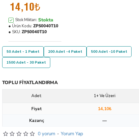
14,10₺
Stokta
Stok Miktarı:
Ürün Kodu:
ZPS0040T10
SKU:
ZPS0040T10
50 Adet - 1 Paket
200 Adet -4 Paket
500 Adet -10 Paket
1500 Adet - 30 Paket
TOPLU FIYATLANDIRMA
Adet
1+ Ve Üzeri
Fiyat
14,10₺
Kazanç
—
0 yorum
-
Yorum Yap