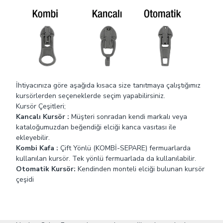
ve uyku tulumlarında kullanılır
Maçalı Kursör :
Kancalı kursörden farklı olarak burada
kanca kısım elcik üzerinde bulunmaktadır. Müşteri kendi
markalaı veya logolu elciğini ekleyebilir.
İhtiyacınıza göre aşağıda kısaca size tanıtmaya çalıştığımız
kursörlerden seçeneklerde seçim yapabilirsiniz.
Kursör Çeşitleri;
Kancalı Kursör :
Müşteri sonradan kendi markalı veya
kataloğumuzdan beğendiği elciği kanca vasıtası ile
ekleyebilir.
Kombi Kafa :
Çift Yönlü (KOMBİ-SEPARE) fermuarlarda
kullanılan kursör. Tek yönlü fermuarlada da kullanılabilir.
Otomatik Kursör:
Kendinden monteli elciği bulunan kursör
çeşidi