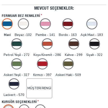
MEVCUT SEÇENEKLER:
FERMUAR BEZ RENKLERI
Mavi
Beyaz -102
Pembe - 141
Bordo - 163
Açık Mavi - 183
Petrol Yeşil - 272
Koyu Kiremit - 286
Kahve - 299
Siyah - 322
Askeri Yeşil - 327
Kırmızı - 397
Askeri Haki - 509
MÜŞTERI RENGI
Lacivert - 570
KURSÖR SEÇENEKLERI