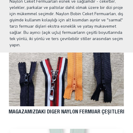
Naylon Ceket Fermuarları esnek ve sağlamdır - ceketler,
yelekler, parkalar ve paltolar dahil olmak üzere bir dizi proje
için mükemmel seçimdir. Naylon Bobin Ceket Fermuarları, dış
giyimde kullanım kolaylığı için alt kısımdan ayrılır ve "sarmal"
tarzı fermuar dişleri ekstra esneklik ve yatay mukavemet
sağlar. Bu ayırıcı (açık uçlu) fermuarların çeşitli boyutlarında
tek yönlü, iki yönlü ve ters çevrilebilir stiller arasından seçim
yapın.
MAĞAZAMIZDAKI DIĞER NAYLON FERMUAR ÇEŞITLERI