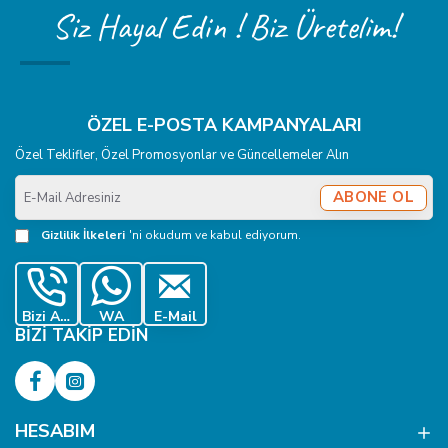
Siz Hayal Edin ! Biz Üretelim!
ÖZEL E-POSTA KAMPANYALARI
Özel Teklifler, Özel Promosyonlar ve Güncellemeler Alın
E-
ABONE OL
Mail
Adresiniz
Gizlilik İlkeleri
'ni okudum ve kabul ediyorum.
Bizi Ara
WA
E-Mail
BIZI TAKIP EDIN
HESABIM