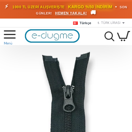
⚡
•
KARGO %50 İNDİRİM
1000 TL ÜZERİ ALIŞVERİŞTE
SON
🚚
HEMEN YAKALA!
GÜNLER!
Türkçe
₺
TÜRK LIRASI