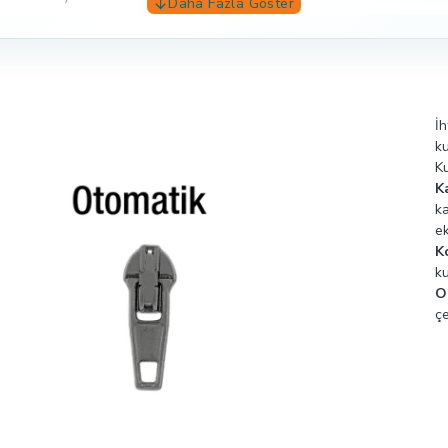
 kanca kısım elcik üzerinde bulunmaktadır. Müşteri kendi markalaı ve
İh
ku
Ku
K
k
ek
K
ku
O
çe