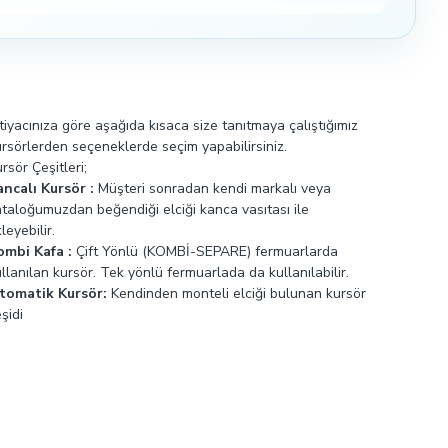
ya logolu elciğini ekleyebilir.
tiyacınıza göre aşağıda kısaca size tanıtmaya çalıştığımız
rsörlerden seçeneklerde seçim yapabilirsiniz.
rsör Çeşitleri;
ancalı Kursör :
Müşteri sonradan kendi markalı veya
ataloğumuzdan beğendiği elciği kanca vasıtası ile
leyebilir.
ombi Kafa :
Çift Yönlü (KOMBİ-SEPARE) fermuarlarda
llanılan kursör. Tek yönlü fermuarlada da kullanılabilir.
tomatik Kursör:
Kendinden monteli elciği bulunan kursör
şidi