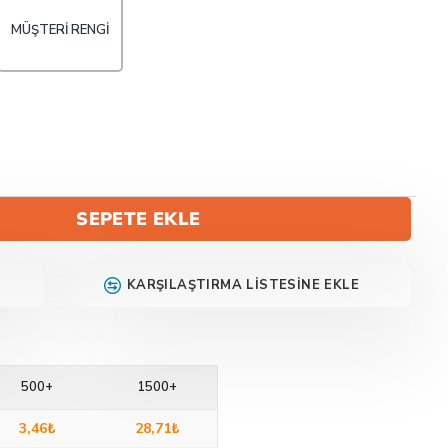
MÜŞTERI RENGI
SEPETE EKLE
KARŞILAŞTIRMA LISTESINE EKLE
500+
1500+
3,46₺
28,71₺