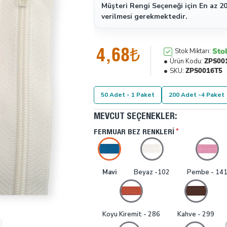
Müşteri Rengi Seçeneği için En az 20
verilmesi gerekmektedir.
4,68₺
Sto
Stok Miktarı:
Ürün Kodu:
ZPS00
SKU:
ZPS0016T5
50 Adet - 1 Paket
200 Adet -4 Paket
MEVCUT SEÇENEKLER:
FERMUAR BEZ RENKLERI
Mavi
Beyaz -102
Pembe - 14
Koyu Kiremit - 286
Kahve - 299