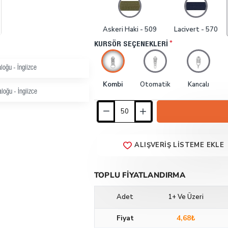
Askeri Haki - 509
Lacivert - 570
KURSÖR SEÇENEKLERI
loğu - İngiizce
Kombi
Otomatik
Kancalı
loğu - İngiizce
ALIŞVERIŞ LISTEME EKLE
TOPLU FIYATLANDIRMA
Adet
1+ Ve Üzeri
Fiyat
4,68₺