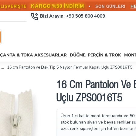
KARGO BEDAVA!
•
L ÜZERİ SİPARİŞLERDE
HEMEN FAYD
Bizi Arayın: +90 505 800 4009
ÇANTA & TOKA AKSESUARLAR
DÜĞME, PERÇIN & TROK
MONT
16 cm Pantolon ve Etek Tip 5 Naylon Fermuar Kapalı Uçlu ZPS0016T5
16 Cm Pantolon Ve E
Uçlu ZPS0016T5
Ürün 1.ci kalite mont fermuarıdır ve 50
stok bulunan siyah ve beyaz renkler sun
özel renk siparişleri için lütfen bizimle i