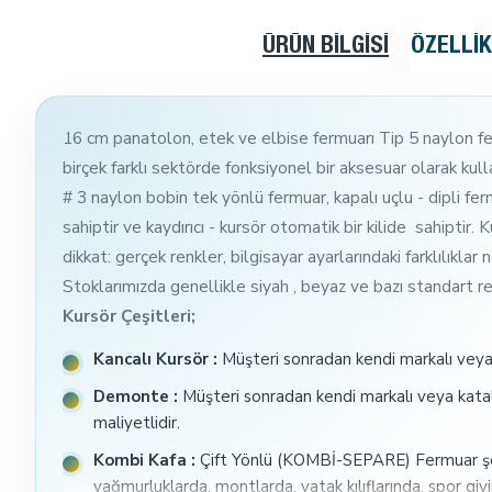
ÜRÜN BILGISI
ÖZELLI
16 cm panatolon, etek ve elbise fermuarı Tip 5 naylon ferm
birçek farklı sektörde fonksiyonel bir aksesuar olarak kul
# 3 naylon bobin tek yönlü fermuar, kapalı uçlu - dipli ferm
sahiptir ve kaydırıcı - kursör otomatik bir kilide sahiptir.
dikkat: gerçek renkler, bilgisayar ayarlarındaki farklılıklar
Stoklarımızda genellikle siyah , beyaz ve bazı standart re
Kursör Çeşitleri;
Kancalı Kursör :
Müşteri sonradan kendi markalı veya 
Demonte :
Müşteri sonradan kendi markalı veya katalo
maliyetlidir.
Kombi Kafa :
Çift Yönlü (KOMBİ-SEPARE) Fermuar şeritl
yağmurluklarda, montlarda, yatak kılıflarında, spor giy