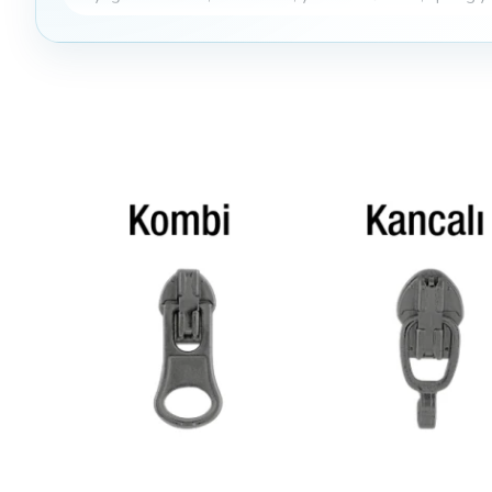
Maçalı Kursör :
Kancalı kursörden farklı olarak burada