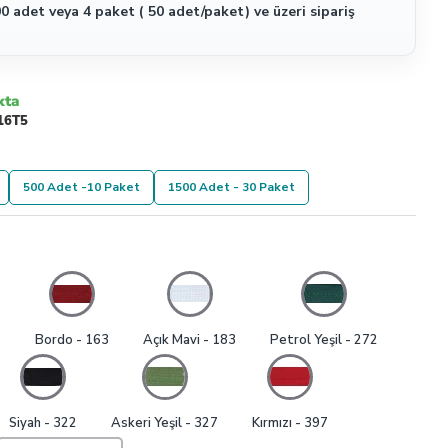
0 adet veya 4 paket ( 50 adet/paket) ve üzeri sipariş
kta
16T5
500 Adet -10 Paket
1500 Adet - 30 Paket
1
Bordo - 163
Açık Mavi - 183
Petrol Yeşil - 272
Siyah - 322
Askeri Yeşil - 327
Kırmızı - 397