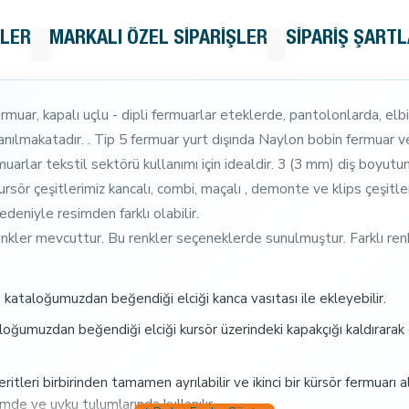
KLER
MARKALI ÖZEL SIPARIŞLER
SIPARIŞ ŞARTL
uar, kapalı uçlu - dipli fermuarlar eteklerde, pantolonlarda, elbis
lanılmakatadır. . Tip 5 fermuar yurt dışında Naylon bobin fermuar ve
uarlar tekstil sektörü kullanımı için idealdir. 3 (3 mm) diş boyutuna
 Kursör çeşitlerimiz kancalı, combi, maçalı , demonte ve klips çeşitl
 nedeniyle resimden farklı olabilir.
nkler mevcuttur. Bu renkler seçeneklerde sunulmuştur. Farklı renk ve
kataloğumuzdan beğendiği elciği kanca vasıtası ile ekleyebilir.
ğumuzdan beğendiği elciği kursör üzerindeki kapakçığı kaldırarak e
eri birbirinden tamamen ayrılabilir ve ikinci bir kürsör fermuarı al
imde ve uyku tulumlarında kullanılır