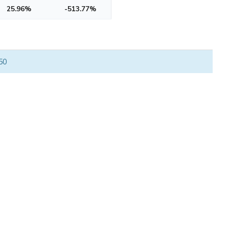
25.96%
-513.77%
 50