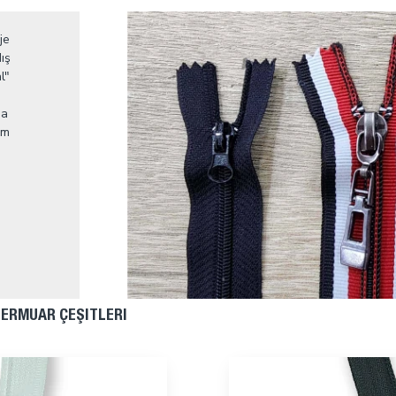
je
ış
l"
da
im
FERMUAR ÇEŞITLERI