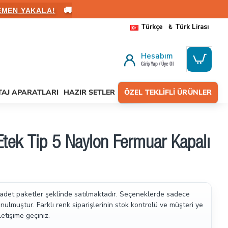
🚚
ALANIN
Türkçe
₺
Türk Lirası
Hesabım
Giriş Yap / Üye Ol
AJ APARATLARI
HAZIR SETLER
ÖZEL TEKLIFLI ÜRÜNLER
tek Tip 5 Naylon Fermuar Kapalı
 adet paketler şeklinde satılmaktadır.
Seçeneklerde sadece
ulmuştur. Farklı renk siparişlerinin stok kontrolü ve müşteri ye
letişime geçiniz.