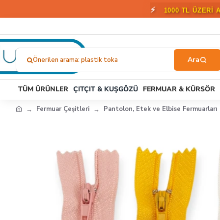
🎁
2000 T
Önerilen arama: plastik toka
Ne
Aramıştınız?...
TÜM ÜRÜNLER
ÇITÇIT & KUŞGÖZÜ
FERMUAR & KÜRSÖR
Fermuar Çeşitleri
Pantolon, Etek ve Elbise Fermuarları