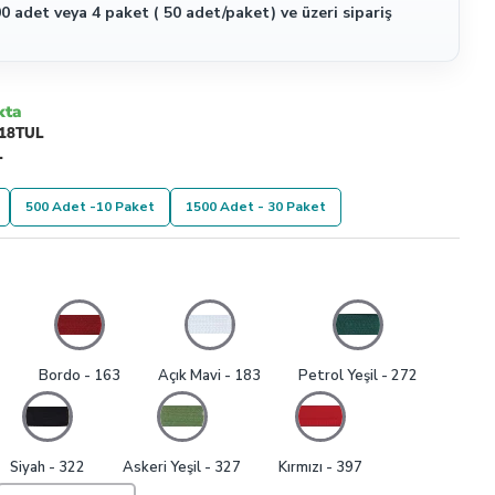
0 adet veya 4 paket ( 50 adet/paket) ve üzeri sipariş
kta
18TUL
L
500 Adet -10 Paket
1500 Adet - 30 Paket
1
Bordo - 163
Açık Mavi - 183
Petrol Yeşil - 272
Siyah - 322
Askeri Yeşil - 327
Kırmızı - 397