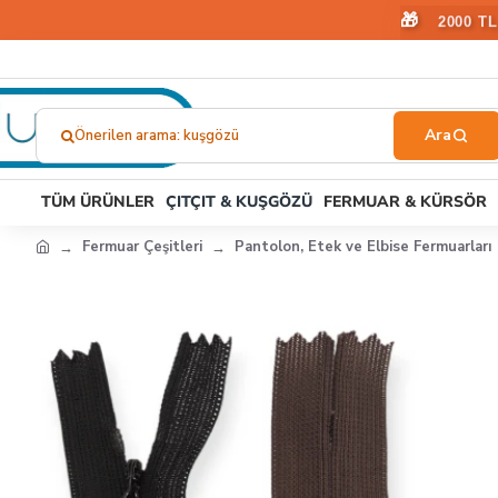
🎁
2000 T
Önerilen arama: fermuar
Ne
Aramıştınız?...
TÜM ÜRÜNLER
ÇITÇIT & KUŞGÖZÜ
FERMUAR & KÜRSÖR
Fermuar Çeşitleri
Pantolon, Etek ve Elbise Fermuarları