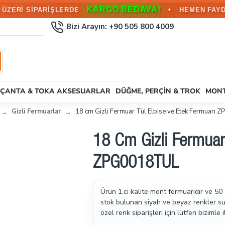
KARGO BEDAVA!
•
L ÜZERİ SİPARİŞLERDE
HEMEN FAYD
Bizi Arayın: +90 505 800 4009
ÇANTA & TOKA AKSESUARLAR
DÜĞME, PERÇIN & TROK
MONT
Gizli Fermuarlar
18 cm Gizli Fermuar Tül Elbise ve Etek Fermuarı
18 Cm Gizli Fermuar 
ZPG0018TUL
Ürün 1.ci kalite mont fermuarıdır ve 50
stok bulunan siyah ve beyaz renkler sun
özel renk siparişleri için lütfen bizimle i