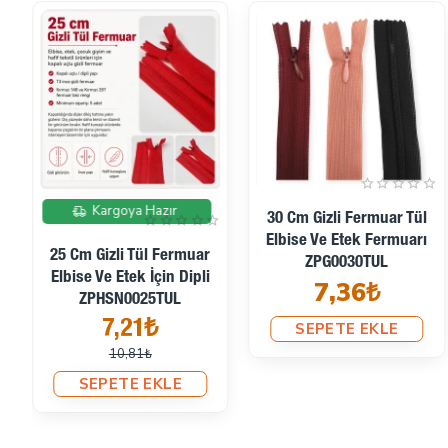
İndirimde
Kargoya Hazır
30 Cm Gizli Fermuar Tül
Elbise Ve Etek Fermuarı
25 Cm Gizli Tül Fermuar
ZPG0030TUL
Elbise Ve Etek İçin Dipli
7,36₺
ZPHSN0025TUL
7,21₺
SEPETE EKLE
10,81₺
SEPETE EKLE