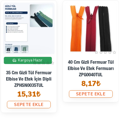
Kargoya Hazır
40 Cm Gizli Fermuar Tül
Elbise Ve Etek Fermuarı
35 Cm Gizli Tül Fermuar
ZPG0040TUL
Elbise Ve Etek İçin Dipli
8,17₺
ZPHSN0035TUL
15,31₺
SEPETE EKLE
SEPETE EKLE