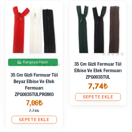
İndirimde
Kargoya Hazır
35 Cm Gizli Fermuar Tül
Elbise Ve Etek Fermuarı
35 Cm Gizli Fermuar Tül
ZPG0035TUL
Beyaz Elbise Ve Etek
7,74₺
Fermuarı
ZPG0035TULPROMO
SEPETE EKLE
7,06₺
7,74₺
SEPETE EKLE