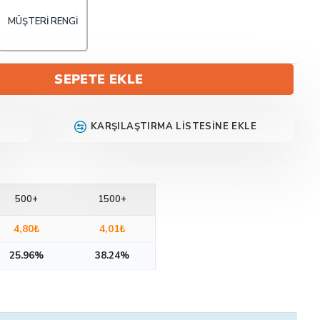
MÜŞTERI RENGI
SEPETE EKLE
KARŞILAŞTIRMA LISTESINE EKLE
500+
1500+
4,80₺
4,01₺
25.96%
38.24%