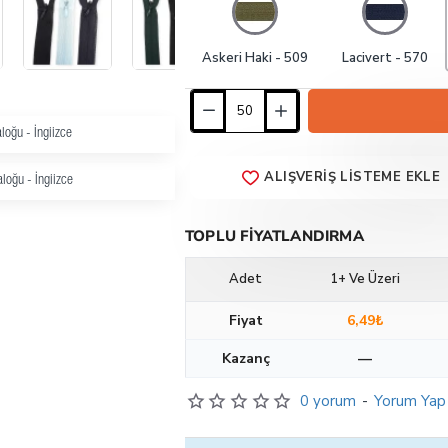
Askeri Haki - 509
Lacivert - 570
loğu - İngiizce
ALIŞVERIŞ LISTEME EKLE
loğu - İngiizce
TOPLU FIYATLANDIRMA
Adet
1+ Ve Üzeri
Fiyat
6,49₺
Kazanç
—
0 yorum
-
Yorum Yap