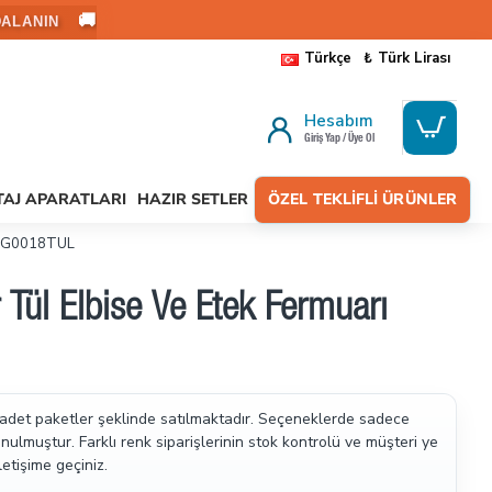
🚚
ALANIN
Türkçe
₺
Türk Lirası
Hesabım
Giriş Yap / Üye Ol
AJ APARATLARI
HAZIR SETLER
ÖZEL TEKLIFLI ÜRÜNLER
 ZPG0018TUL
Tül Elbise Ve Etek Fermuarı
 adet paketler şeklinde satılmaktadır.
Seçeneklerde sadece
ulmuştur. Farklı renk siparişlerinin stok kontrolü ve müşteri ye
letişime geçiniz.