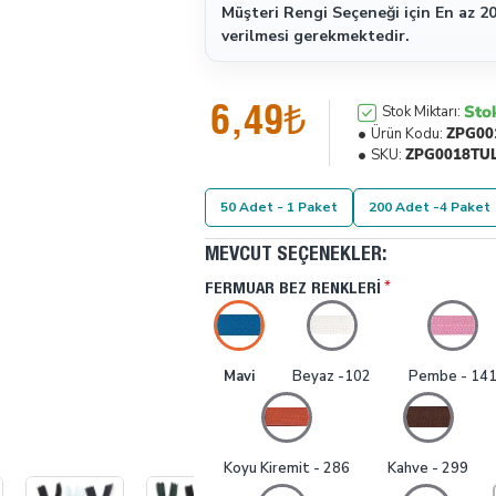
Müşteri Rengi Seçeneği için En az 20
verilmesi gerekmektedir.
6,49₺
Sto
Stok Miktarı:
Ürün Kodu:
ZPG00
SKU:
ZPG0018TU
50 Adet - 1 Paket
200 Adet -4 Paket
MEVCUT SEÇENEKLER:
FERMUAR BEZ RENKLERI
Mavi
Beyaz -102
Pembe - 14
Koyu Kiremit - 286
Kahve - 299