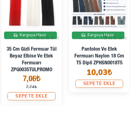
İndirimde
Kargoya Hazır
Kargoya Hazır
35 Cm Gizli Fermuar Tül
Pantolon Ve Etek
Beyaz Elbise Ve Etek
Fermuarı Naylon 18 Cm
Fermuarı
T5 Dipli ZPHSN0018T5
10,03₺
ZPG0035TULPROMO
7,06₺
SEPETE EKLE
7,74₺
SEPETE EKLE