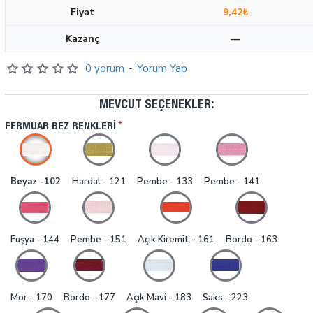
Fiyat
9,42₺
Kazanç
—
0 yorum
-
Yorum Yap
MEVCUT SEÇENEKLER:
FERMUAR BEZ RENKLERI
Beyaz -102
Hardal - 121
Pembe - 133
Pembe - 141
Fuşya - 144
Pembe - 151
Açık Kiremit - 161
Bordo - 163
Mor - 170
Bordo - 177
Açık Mavi - 183
Saks - 223