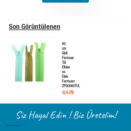
Son Görüntülenen
60
cm
Gizli
Fermuar
Tül
Elbise
ve
Etek
Fermuarı
ZPG0060TUL
9,42₺
Siz Hayal Edin ! Biz Üretelim!