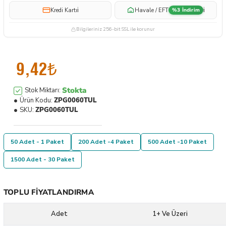
i
i
Kredi Kartı
Havale / EFT
%3 İndirim
Bilgileriniz 256-bit SSL ile korunur
9,42₺
Stokta
Stok Miktarı:
Ürün Kodu:
ZPG0060TUL
SKU:
ZPG0060TUL
50 Adet - 1 Paket
200 Adet -4 Paket
500 Adet -10 Paket
1500 Adet - 30 Paket
TOPLU FIYATLANDIRMA
Adet
1+ Ve Üzeri