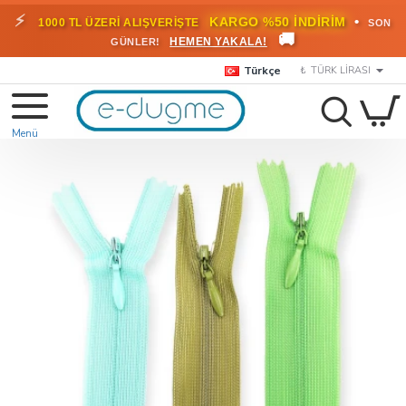
⚡
•
KARGO %50 İNDİRİM
1000 TL ÜZERİ ALIŞVERİŞTE
SON
🚚
HEMEN YAKALA!
GÜNLER!
Türkçe
₺
TÜRK LIRASI