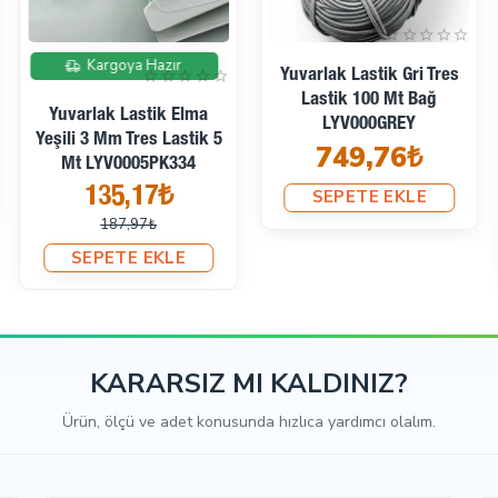
İndirimde
Kargoya Hazır
Yuvarlak Lastik Gri Tres
Lastik 100 Mt Bağ
Yuvarlak Lastik Elma
LYV000GREY
Yeşili 3 Mm Tres Lastik 5
749,76₺
Mt LYV0005PK334
135,17₺
SEPETE EKLE
187,97₺
SEPETE EKLE
KARARSIZ MI KALDINIZ?
Ürün, ölçü ve adet konusunda hızlıca yardımcı olalım.