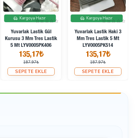
İndirimde
İndirimde
Kargoya Hazır
Kargoya Hazır
Yuvarlak Lastik Gül
Yuvarlak Lastik Haki 3
Kurusu 3 Mm Tres Lastik
Mm Tres Lastik 5 Mt
5 Mt LYV0005PK406
LYV0005PK514
135,17₺
135,17₺
187,97₺
187,97₺
SEPETE EKLE
SEPETE EKLE