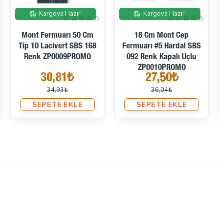
İndirimde
İndirimde
Kargoya Hazır
Kargoya Hazır
Mont Fermuarı 50 Cm
18 Cm Mont Cep
Tip 10 Lacivert SBS 168
Fermuarı #5 Hardal SBS
Renk ZP0009PROMO
092 Renk Kapalı Uçlu
ZP0010PROMO
30,81₺
27,50₺
34,93₺
36,04₺
SEPETE EKLE
SEPETE EKLE