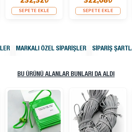
232,32₺
322,08₺
SEPETE EKLE
SEPETE EKLE
KLER
MARKALI ÖZEL SIPARIŞLER
SIPARIŞ ŞARTL
BU ÜRÜNÜ ALANLAR BUNLARI DA ALDI