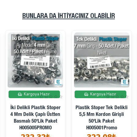
BUNLARA DA İHTIYACINIZ OLABILIR
Kargoya Hazır
Kargoya Hazır
İki Delikli Plastik Stoper
Plastik Stoper Tek Delikli
4 Mm Delik Çaplı Üstten
5,5 Mm Kordon Girişli
Basmalı 50'lik Paket
50'lik Paket
H005005PROMO
H005001Promo