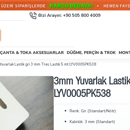
KARGO BEDAVA!
•
L ÜZERİ SİPARİŞLERDE
HEMEN FAYD
Bizi Arayın: +90 505 800 4009
ÇANTA & TOKA AKSESUARLAR
DÜĞME, PERÇIN & TROK
MONT
Yuvarlak Lastik gri 3 mm Tres Lastik 5 mt LYV0005PK538
3mm Yuvarlak Lastik 
LYV0005PK538
Renk: Gri (Standart/Nötr)
Kalınlık: 3 mm (Standart)