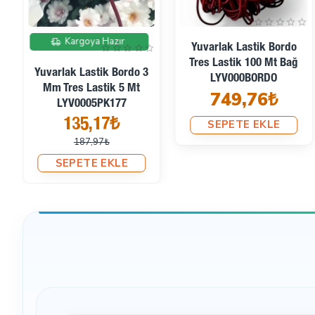
İndirimde
Kargoya Hazır
Yuvarlak Lastik Bordo
Tres Lastik 100 Mt Bağ
Yuvarlak Lastik Bordo 3
LYV000BORDO
Mm Tres Lastik 5 Mt
749,76₺
LYV0005PK177
135,17₺
SEPETE EKLE
187,97₺
SEPETE EKLE