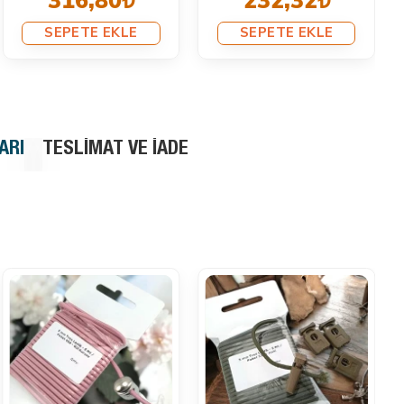
316,80₺
232,32₺
SEPETE EKLE
SEPETE EKLE
ARI
TESLIMAT VE İADE