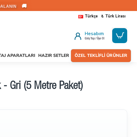
🚚
ALANIN
Türkçe
₺
Türk Lirası
Hesabım
Giriş Yap / Üye Ol
AJ APARATLARI
HAZIR SETLER
ÖZEL TEKLIFLI ÜRÜNLER
- Gri (5 Metre Paket)