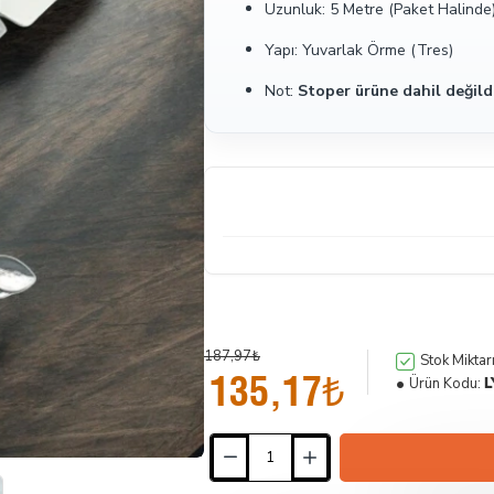
Uzunluk: 5 Metre (Paket Halinde
Yapı: Yuvarlak Örme (Tres)
Not:
Stoper ürüne dahil değildi
187,97₺
Stok Miktarı
135,17₺
Ürün Kodu:
L
İndirimde