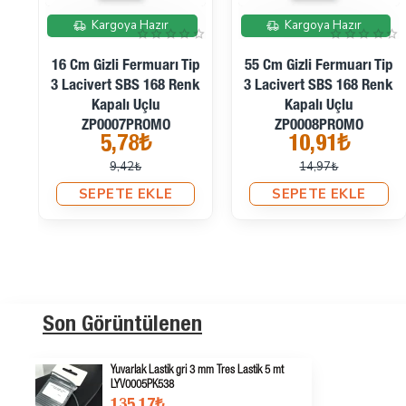
İndirimde
İndirimde
Kargoya Hazır
Kargoya Hazır
16 Cm Gizli Fermuarı Tip
55 Cm Gizli Fermuarı Tip
rt
3 Lacivert SBS 168 Renk
3 Lacivert SBS 168 Renk
Kapalı Uçlu
Kapalı Uçlu
ZP0007PROMO
ZP0008PROMO
5,78₺
10,91₺
9,42₺
14,97₺
SEPETE EKLE
SEPETE EKLE
Son Görüntülenen
Yuvarlak Lastik gri 3 mm Tres Lastik 5 mt
LYV0005PK538