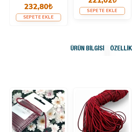
221,02₺
232,80₺
SEPETE EKLE
SEPETE EKLE
ÜRÜN BILGISI
ÖZELLI