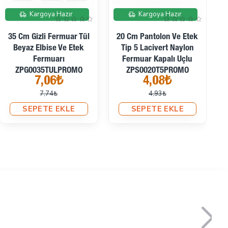
İndirimde
İndirimde
Kargoya Hazır
Kargoya Hazır
35 Cm Gizli Fermuar Tül
20 Cm Pantolon Ve Etek
Beyaz Elbise Ve Etek
Tip 5 Lacivert Naylon
Fermuarı
Fermuar Kapalı Uçlu
ZPG0035TULPROMO
ZPS0020T5PROMO
7,06₺
4,08₺
7,74₺
4,93₺
SEPETE EKLE
SEPETE EKLE