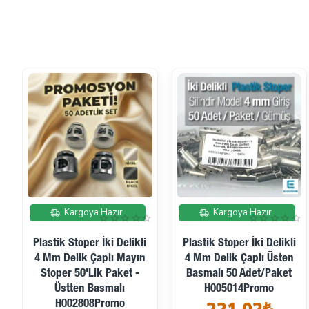
Kargoya Hazır
Kargoya Hazır
Plastik Stoper İki Delikli
Plastik Stoper İki Delikli
4 Mm Delik Çaplı Mayın
4 Mm Delik Çaplı Üsten
Stoper 50'Lik Paket -
Basmalı 50 Adet/Paket
Üstten Basmalı
H005014Promo
H002808Promo