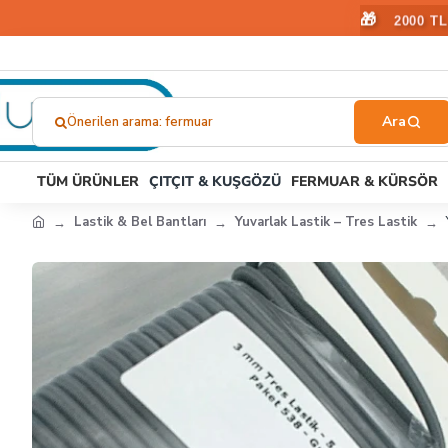
🎁
2000 T
Önerilen arama: kuşgözü
Ne
Aramıştınız?...
TÜM ÜRÜNLER
ÇITÇIT & KUŞGÖZÜ
FERMUAR & KÜRSÖR
Lastik & Bel Bantları
Yuvarlak Lastik – Tres Lastik