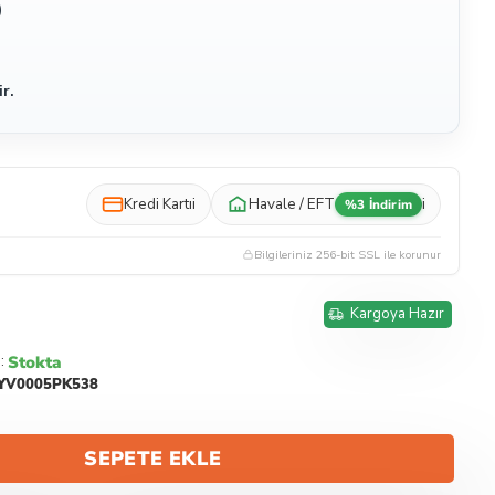
)
r.
Kredi Kartı
i
Havale / EFT
i
%3 İndirim
Bilgileriniz 256-bit SSL ile korunur
Kargoya Hazır
Stokta
:
YV0005PK538
SEPETE EKLE