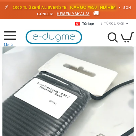
⚡
•
KARGO %50 İNDİRİM
1000 TL ÜZERİ ALIŞVERİŞTE
SON
🚚
HEMEN YAKALA!
GÜNLER!
Türkçe
₺
TÜRK LIRASI