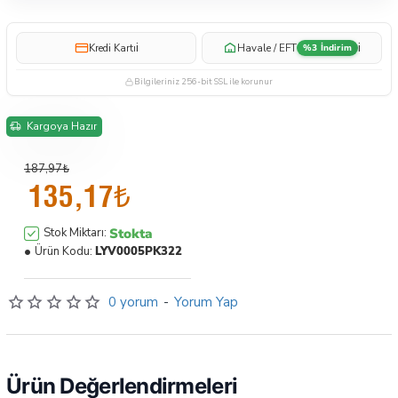
i
i
Kredi Kartı
Havale / EFT
%3 İndirim
Bilgileriniz 256-bit SSL ile korunur
Kargoya Hazır
187,97₺
135,17₺
Stokta
Stok Miktarı:
Ürün Kodu:
LYV0005PK322
0 yorum
-
Yorum Yap
Ürün Değerlendirmeleri