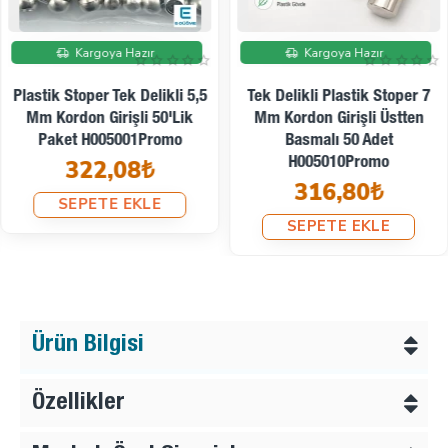
Kargoya Hazır
Kargoya Hazır
Plastik Stoper Tek Delikli 5,5
Tek Delikli Plastik Stoper 7
Mm Kordon Girişli 50'lik
Mm Kordon Girişli Üstten
Paket H005001Promo
Basmalı 50 Adet
322,08₺
H005010Promo
316,80₺
SEPETE EKLE
SEPETE EKLE
Ürün Bilgisi
Özellikler