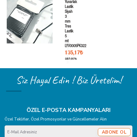
Yuvarlak
Lastik
Siyah
3
mm
Tres
Lastik
5
mt
LYV0005PK322
135,17₺
187,97₺
Siz Hayal Edin ! Biz Üretelim!
ÖZEL E-POSTA KAMPANYALARI
Özel Teklifler, Özel Promosyonlar ve Güncellemeler Alın
E-
ABONE OL
Mail