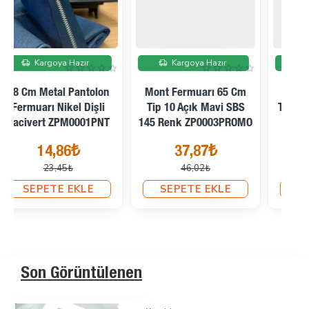
İndirimde
İndirimde
Kargoya Hazır
Kargoya Hazır
Mont Fermuarı 65 Cm
Mont Fermuarı 70 Cm
Tip 10 Açık Mavi SBS
Tip 10 Lacivert SBS 168
Fe
145 Renk ZP0003PROMO
Renk ZP0004PROMO
37,87₺
41,07₺
46,02₺
48,79₺
SEPETE EKLE
SEPETE EKLE
Son Görüntülenen