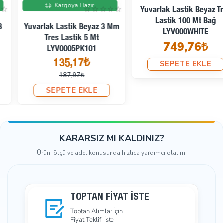
İndirimde
Kargoya Hazır
Yuvarlak Lastik Beyaz Tres
Lastik 100 Mt Bağ
Yuvarlak Lastik Beyaz 3 Mm
LYV000WHITE
Tres Lastik 5 Mt
749,76₺
LYV0005PK101
135,17₺
SEPETE EKLE
187,97₺
SEPETE EKLE
KARARSIZ MI KALDINIZ?
Ürün, ölçü ve adet konusunda hızlıca yardımcı olalım.
TOPTAN FIYAT İSTE
Toptan Alımlar İçin
Fiyat Teklifi İste