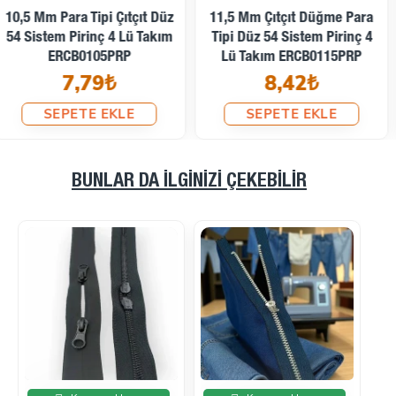
Tipi 54 Sistem Pirinç 4 Lü
12,5 Mm Para Tipi Çıtçıt Düz
Takım ERC0125PLP
54 Sistem Pirinç 4 Lü Takım
7,58₺
ERCB0125PRP
9,45₺
SEPETE EKLE
SEPETE EKLE
BUNLAR DA İLGINIZI ÇEKEBILIR