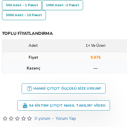
500 Adet - 1 Paket
1000 Adet -2 Paket
5000 Adet - 10 Paket
TOPLU FIYATLANDIRMA
Adet
1+ Ve Üzeri
Fiyat
9,87₺
Kazanç
—
HANGI ÇITÇIT ÖLÇÜSÜ SIZE UYGUN?
54 SISTEM ÇITÇIT NASIL TAKILIR? VIDEO
0 yorum
-
Yorum Yap