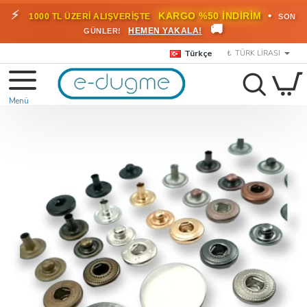
⚡
•
KARGO %50 İNDİRİM
1000 TL ÜZERİ ALIŞVERİŞTE
SON
🚚
HEMEN YAKALA!
GÜNLER!
Türkçe
₺
TÜRK LIRASI