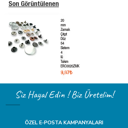
Son Görüntülenen
20
mm
Zamak
Çıtçıt
Düz
54
Sistem
4
lü
Takım
ERC0020ZMK
9,87₺
Siz Hayal Edin ! Biz Üretelim!
ÖZEL E-POSTA KAMPANYALARI