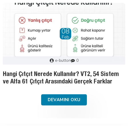
01
May
Murat
3
Tekstil Aksesuarlarında Malzeme Rehberi:
Pirinç, Paslanmaz Çelik ve Saç Demir
DEVAMINI OKU