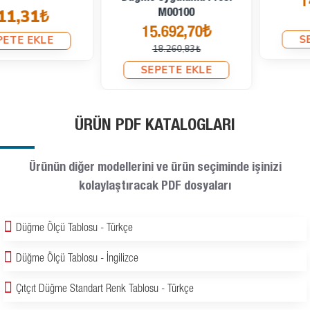
14.828,93₺
M00100
17.732,83₺
15.692,70₺
SEPETE EKLE
18.260,83₺
SEPETE EKLE
ÜRÜN PDF KATALOGLARI
Ürünün diğer modellerini ve ürün seçiminde işinizi
kolaylaştıracak PDF dosyaları
Düğme Ölçü Tablosu - Türkçe
Düğme Ölçü Tablosu - İngilizce
Çıtçıt Düğme Standart Renk Tablosu - Türkçe