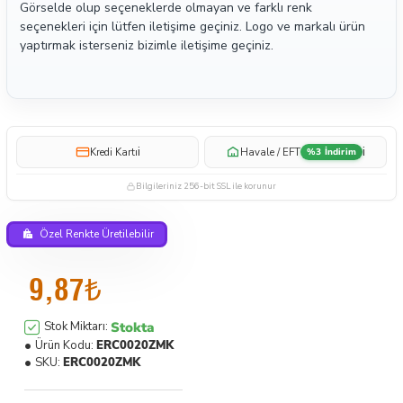
Görselde olup seçeneklerde olmayan ve farklı renk
seçenekleri için lütfen iletişime geçiniz. Logo ve markalı ürün
yaptırmak isterseniz bizimle iletişime geçiniz.
i
i
Kredi Kartı
Havale / EFT
%3 İndirim
Bilgileriniz 256-bit SSL ile korunur
Özel Renkte Üretilebilir
9,87₺
Stokta
Stok Miktarı:
Ürün Kodu:
ERC0020ZMK
SKU:
ERC0020ZMK