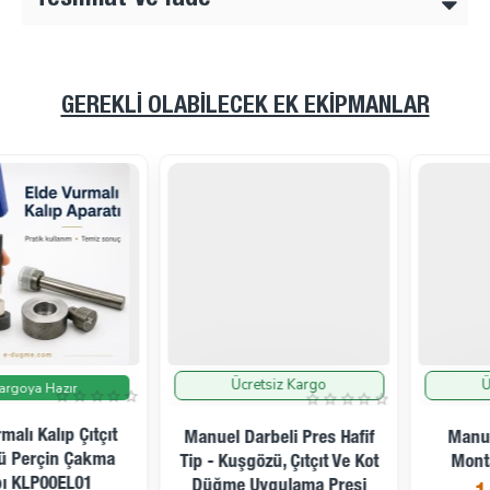
GEREKLI OLABILECEK EK EKIPMANLAR
Ücretsiz Kargo
Ücretsiz Kargo
İndirimde
İndirimde
Manuel Darbeli Pres Hafif
Manuel Pres Kuşgözü
Tip - Kuşgözü, Çıtçıt Ve Kot
Montaj Presi M00101
Düğme Uygulama Presi