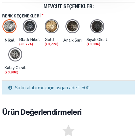
MEVCUT SEÇENEKLER:
RENK SEÇENEKLERI
Black Nikel
Gold
Siyah Oksit
Nikel
Antik Sarı
(+0,72₺)
(+0,72₺)
(+0,98₺)
Kalay Oksit
(+0,98₺)
Satın alabilmek için asgari adet: 500
Ürün Değerlendirmeleri