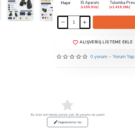
El Aparatı
Tulumba Pres
Hayır
(+150,91₺)
(+1.419,26₺)
ALIŞVERIŞ LISTEME EKLE
0 yorum
-
Yorum Yap
Bu ürün için henüz yorum yok. İlk yorumu siz yazın!
Değerlendirme Yaz