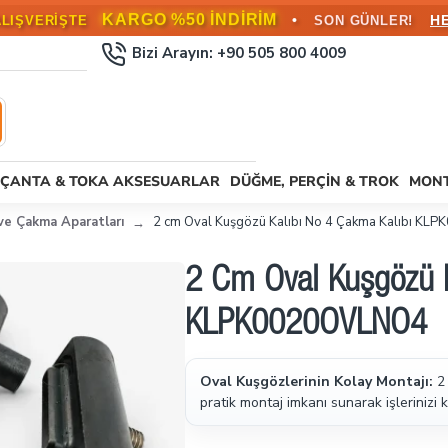
KARGO BEDAVA!
•
L ÜZERİ SİPARİŞLERDE
HEMEN FAYD
Bizi Arayın: +90 505 800 4009
ÇANTA & TOKA AKSESUARLAR
DÜĞME, PERÇIN & TROK
MONT
 ve Çakma Aparatları
2 cm Oval Kuşgözü Kalıbı No 4 Çakma Kalıbı K
2 Cm Oval Kuşgözü K
KLPK0020OVLNO4
Oval Kuşgözlerinin Kolay Montajı:
2 
pratik montaj imkanı sunarak işlerinizi ko