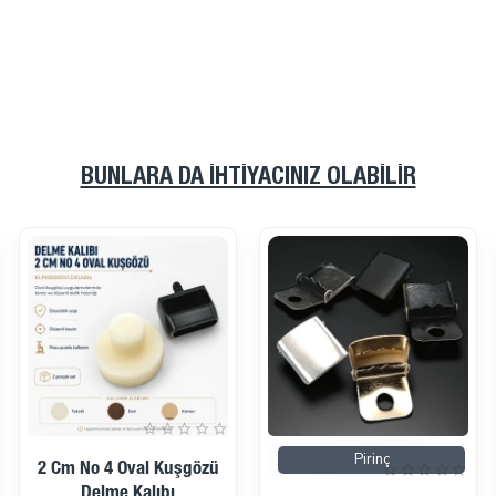
BUNLARA DA İHTIYACINIZ OLABILIR
İndirimde
Pirinç
2 Cm No 4 Oval Kuşgözü
Delme Kalıbı