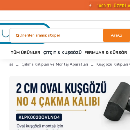
🎁
2000 T
Önerilen arama: stoper
Ne
Aramıştınız?...
TÜM ÜRÜNLER
ÇITÇIT & KUŞGÖZÜ
FERMUAR & KÜRSÖR
Çakma Kalıpları ve Montaj Aparatları
Kuşgözü Kalıpları