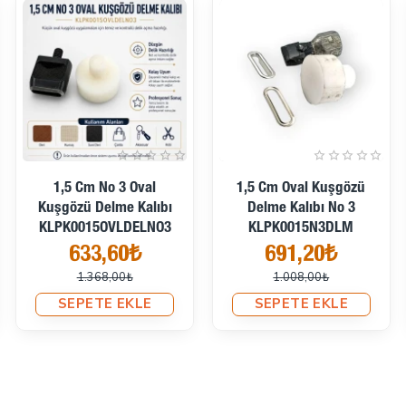
İndirimli Kargo
İndirimde
İndirimde
2 Cm No 4 Oval Kuşgözü
Delme Kalıbı
2 No / 4–4,5 Mm Plise
KLPK0020OVLDELNO4
Sineklik Kuşgözü Delme
691,20₺
Ve Montaj Kalıbı
1.368,00₺
Profesyonel Seti
SEPETE EKLE
KLP00020SinSETPr
1.268,02₺
1.383,22₺
SEPETE EKLE