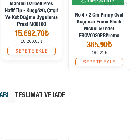
Kargoya Hazır
Manuel Darbeli Pres
Hafif Tip - Kuşgözü, Çıtçıt
No 4 / 2 Cm Pirinç Oval
Ve Kot Düğme Uygulama
Kuşgözü Füme Black
Presi M00100
Nickel 50 Adet
15.692,70₺
EROV0020PRPromo
18.260,83₺
365,90₺
SEPETE EKLE
480,22₺
SEPETE EKLE
ARI
TESLIMAT VE İADE