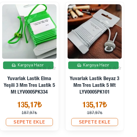
İndirimde
İndirimde
Kargoya Hazır
Kargoya Hazır
Yuvarlak Lastik Yeşil 3
Yuvarlak Lastik Açık Lila
Mm Tres Lastik 5 Mt
3 Mm Tres Lastik 5 Mt
LYV0005PK471
LYV0005PK165
135,17₺
135,17₺
187,97₺
187,97₺
SEPETE EKLE
SEPETE EKLE