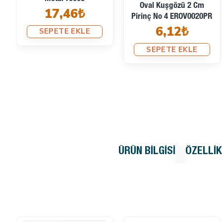
Oval Kuşgözü 2 Cm
17,46₺
Pirinç No 4 EROV0020PR
6,12₺
SEPETE EKLE
SEPETE EKLE
ÜRÜN BILGISI
ÖZELLI