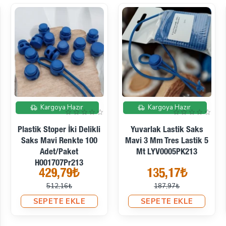
İndirimde
İndirimde
Kargoya Hazır
Kargoya Hazır
Yuvarlak Lastik Turkuaz
Yuvarlak Lastik Neon
3 Mm Tres Lastik 5 Mt
Açık Yeşil 3 Mm Tres
LYV0005PK455
Lastik 5 Mt
LYV0005PK571
135,17₺
135,17₺
187,97₺
187,97₺
SEPETE EKLE
SEPETE EKLE