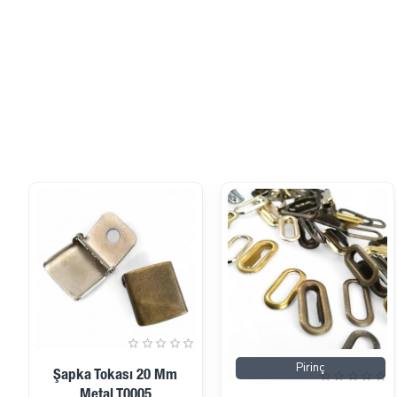
Pirinç
Şapka Tokası 20 Mm
Metal T0005