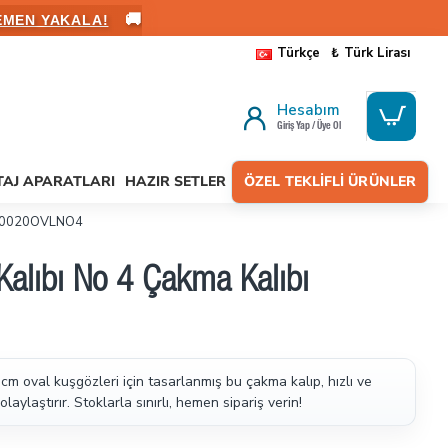
🚚
ALANIN
Türkçe
₺
Türk Lirası
Hesabım
Giriş Yap / Üye Ol
AJ APARATLARI
HAZIR SETLER
ÖZEL TEKLIFLI ÜRÜNLER
LPK0020OVLNO4
alıbı No 4 Çakma Kalıbı
cm oval kuşgözleri için tasarlanmış bu çakma kalıp, hızlı ve
laylaştırır. Stoklarla sınırlı, hemen sipariş verin!