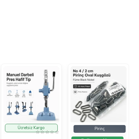
Ücretsiz Kargo
İndirimde
İndirimde
Pirinç