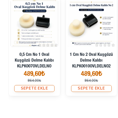
İndirimde
İndirimde
17 No / 3,5 Mm İç Çap
17 No Kuşgözü Kalıbı -
Kuşgözü Delme Kalıbı
3,5 Mm Kuşgözü Çakma
KLP0017DEL
Aparatı KLP0017
259,20₺
207,36₺
432,00₺
282,24₺
SEPETE EKLE
SEPETE EKLE