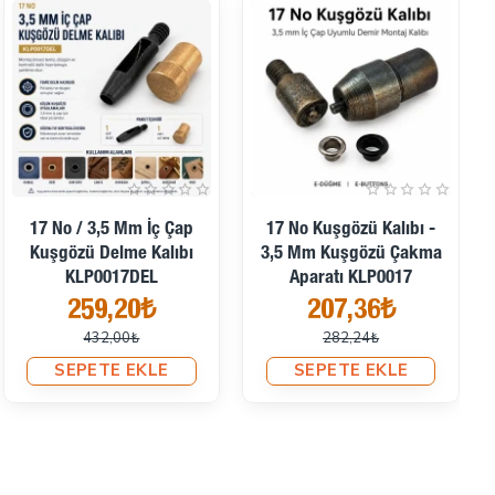
İndirimde
İndirimde
2 No / 4,5 Mm İç Çap
2 No / 4,5 Mm Plise
Kuşgözü Delme Kalıbı
Sineklik Kuşgözü Montaj
KLP00020DEL
Ve Delik Açma Kalıbı
Başlangıç Seti
259,20₺
KLP00020SinSET
432,00₺
477,95₺
SEPETE EKLE
593,15₺
SEPETE EKLE