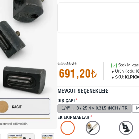
1.163,52₺
Stok Miktarı
691,20₺
Ürün Kodu:
K
SKU:
KLPK0
MEVCUT SEÇENEKLER:
DIŞ ÇAPI
1/4" → 8 / 25.4 ≈ 0.315 INCH / TR
M
EK EKIPMANLAR
İndirimde