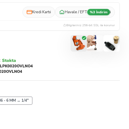
Kredi Kartı
i
Havale / EFT
i
%3 İndirim
Bilgileriniz 256-bit SSL ile korunur
Stokta
:
LPK0020OVLNO4
020OVLNO4
6 - 6 MM → 1/4"