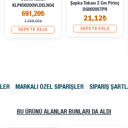
Şapka Tokası 2 Cm Pirinç
KLPK0020OVLDELNO4
DG0020STPR
691,20₺
21,12₺
1.368,00₺
SEPETE EKLE
SEPETE EKLE
KLER
MARKALI ÖZEL SIPARIŞLER
SIPARIŞ ŞARTL
BU ÜRÜNÜ ALANLAR BUNLARI DA ALDI