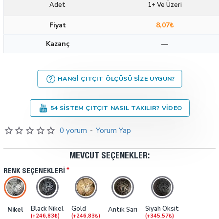
Adet
1+ Ve Üzeri
Fiyat
8,07₺
Kazanç
—
HANGI ÇITÇIT ÖLÇÜSÜ SIZE UYGUN?
54 SISTEM ÇITÇIT NASIL TAKILIR? VIDEO
0 yorum
-
Yorum Yap
MEVCUT SEÇENEKLER:
RENK SEÇENEKLERI
Black Nikel
Gold
Siyah Oksit
Nikel
Antik Sarı
(+246,83₺)
(+246,83₺)
(+345,57₺)