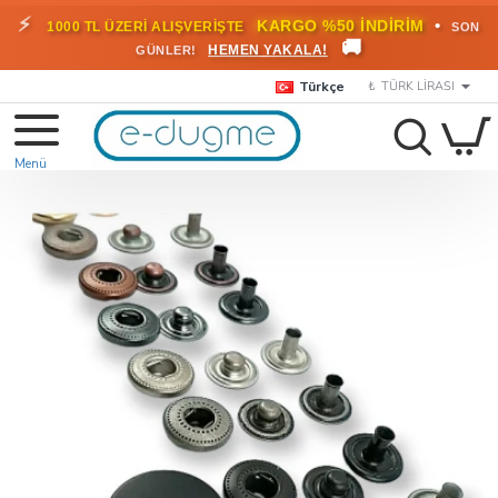
🎁
KARGO BEDAVA!
•
HEMEN
2000 TL ÜZERİ SİPARİŞLERDE
🚚
FAYDALANIN
Türkçe
₺
TÜRK LIRASI