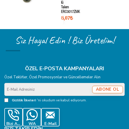
lü
Takım
ERC0017ZMK
8,07₺
Siz Hayal Edin ! Biz Üretelim!
ÖZEL E-POSTA KAMPANYALARI
Özel Teklifler, Özel Promosyonlar ve Güncellemeler Alın
E-
ABONE OL
Mail
Adresiniz
Gizlilik İlkeleri
'ni okudum ve kabul ediyorum.
Bizi Ara
WA
E-Mail