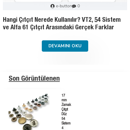
Murat
3
Tekstil Aksesuarlarında Malzeme Rehberi:
Pirinç, Paslanmaz Çelik ve Saç Demir
DEVAMINI OKU
Son Görüntülenen
17
mm
Zamak
Çıtçıt
Düz
54
Sistem
4