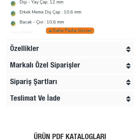
Dişi - Yay Çap: 12 mm
Erkek Meme Dış Çap : 10,6 mm
Bacak - Çivi : 10,6 mm
parçalardır.
Uygulaması;
Özellikler
Özel çakma kalıpları ile birlikte
Markalı Özel Siparişler
El presinde,
Kollu makinada,
Sipariş Şartları
Motorlu ve otomatik makinalarda
çakılmaktadır.
Teslimat Ve İade
Farklı ölçü ve ebatlarda üretimi yapılan 54 sistem çıtçıt
düğme E-dugme.com muşterilerimizin ölçülerine cevap
vermeye çalışmaktadır.
ÜRÜN PDF KATALOGLARI