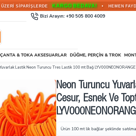
KARGO BEDAVA!
•
L ÜZERİ SİPARİŞLERDE
HEMEN FAYD
Bizi Arayın: +90 505 800 4009
ÇANTA & TOKA AKSESUARLAR
DÜĞME, PERÇIN & TROK
MONT
Yuvarlak Lastik Neon Turuncu Tres Lastik 100 mt Bağ LYV000NEONORANGE
Neon Turuncu Yuvarl
Cesur, Esnek Ve Top
LYV000NEONORANG
Ürün 100 mt lik bağlar şeklinde satılma