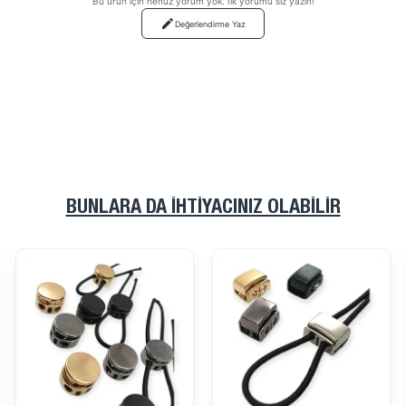
Bu ürün için henüz yorum yok. İlk yorumu siz yazın!
Değerlendirme Yaz
BUNLARA DA İHTIYACINIZ OLABILIR