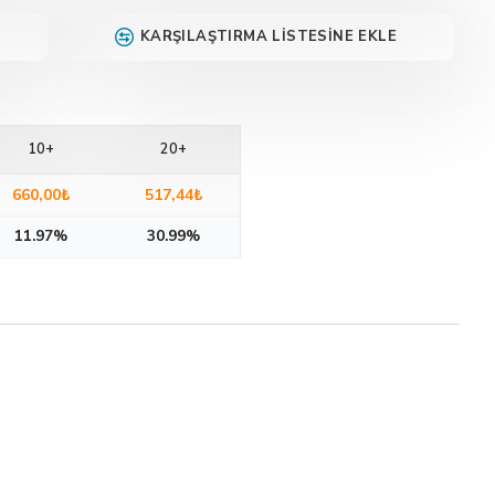
KARŞILAŞTIRMA LISTESINE EKLE
10+
20+
660,00₺
517,44₺
11.97%
30.99%