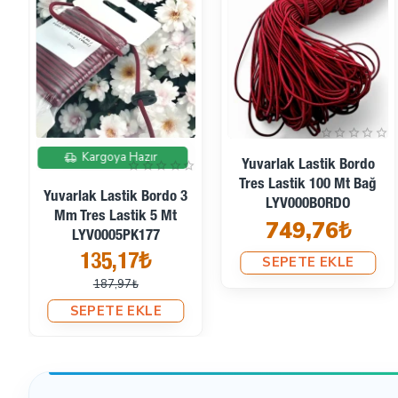
İndirimde
Kargoya Hazır
Yuvarlak Lastik Bordo
Tres Lastik 100 Mt Bağ
Yuvarlak Lastik Bordo 3
LYV000BORDO
Mm Tres Lastik 5 Mt
749,76₺
LYV0005PK177
135,17₺
SEPETE EKLE
187,97₺
SEPETE EKLE