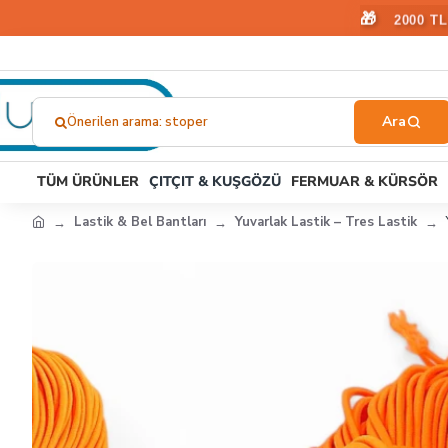
🎁
2000 T
Önerilen arama: kuşgözü
Ne
Aramıştınız?...
TÜM ÜRÜNLER
ÇITÇIT & KUŞGÖZÜ
FERMUAR & KÜRSÖR
Lastik & Bel Bantları
Yuvarlak Lastik – Tres Lastik