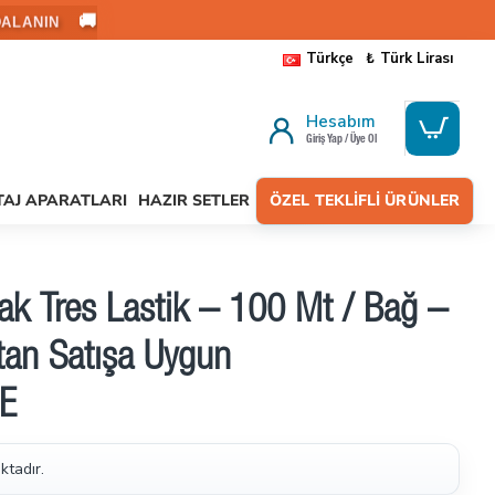
🚚
ALANIN
Türkçe
₺
Türk Lirası
Hesabım
Giriş Yap / Üye Ol
AJ APARATLARI
HAZIR SETLER
ÖZEL TEKLIFLI ÜRÜNLER
ak Tres Lastik – 100 Mt / Bağ –
tan Satışa Uygun
E
ktadır.