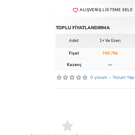
ALIŞVERIŞ LISTEME EKLE
TOPLU FIYATLANDIRMA
Adet
1+ Ve Üzeri
Fiyat
749,76₺
Kazanç
—
0 yorum
-
Yorum Yap