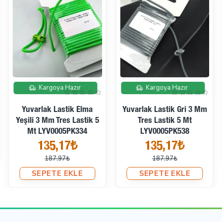
İndirimde
İndirimde
Kargoya Hazır
Kargoya Hazır
Yuvarlak Lastik Elma
Yuvarlak Lastik Gri 3 Mm
Yeşili 3 Mm Tres Lastik 5
Tres Lastik 5 Mt
Mt LYV0005PK334
LYV0005PK538
135,17₺
135,17₺
187,97₺
187,97₺
SEPETE EKLE
SEPETE EKLE