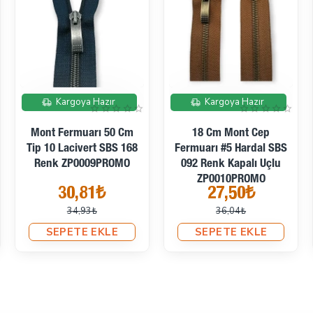
İndirimde
İndirimde
Kargoya Hazır
Kargoya Hazır
Mont Fermuarı 50 Cm
18 Cm Mont Cep
Tip 10 Lacivert SBS 168
Fermuarı #5 Hardal SBS
Renk ZP0009PROMO
092 Renk Kapalı Uçlu
ZP0010PROMO
30,81₺
27,50₺
34,93₺
36,04₺
SEPETE EKLE
SEPETE EKLE