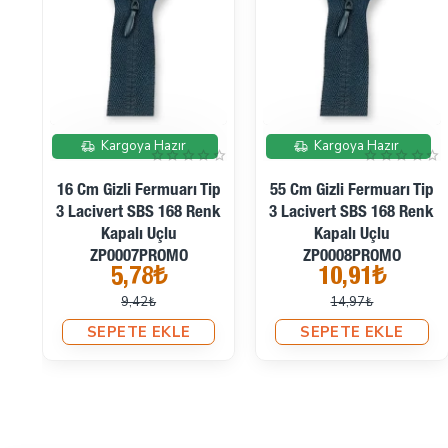
İndirimde
İndirimde
Kargoya Hazır
Kargoya Hazır
16 Cm Gizli Fermuarı Tip
55 Cm Gizli Fermuarı Tip
rt
3 Lacivert SBS 168 Renk
3 Lacivert SBS 168 Renk
Kapalı Uçlu
Kapalı Uçlu
ZP0007PROMO
ZP0008PROMO
5,78₺
10,91₺
9,42₺
14,97₺
SEPETE EKLE
SEPETE EKLE