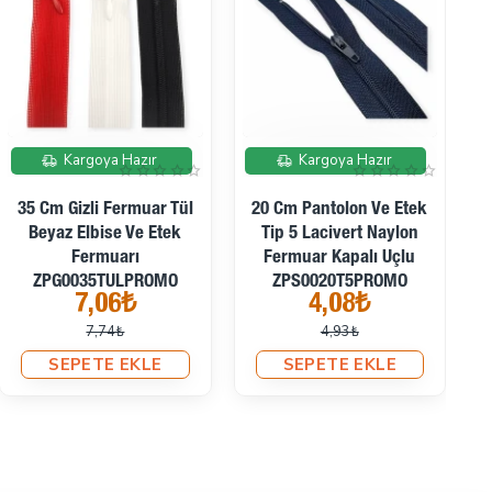
İndirimde
İndirimde
Kargoya Hazır
Kargoya Hazır
35 Cm Gizli Fermuar Tül
20 Cm Pantolon Ve Etek
Beyaz Elbise Ve Etek
Tip 5 Lacivert Naylon
Fermuarı
Fermuar Kapalı Uçlu
ZPG0035TULPROMO
ZPS0020T5PROMO
7,06₺
4,08₺
7,74₺
4,93₺
SEPETE EKLE
SEPETE EKLE