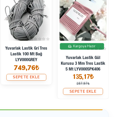
İndirimde
Kargoya Hazır
Yuvarlak Lastik Gri Tres
Lastik 100 Mt Bağ
Yuvarlak Lastik Gül
LYV000GREY
Kurusu 3 Mm Tres Lastik
749,76₺
5 Mt LYV0005PK406
135,17₺
SEPETE EKLE
187,97₺
SEPETE EKLE