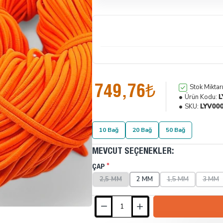
749,76₺
Stok Miktarı
Ürün Kodu:
L
SKU:
LYV00
10 Bağ
20 Bağ
50 Bağ
MEVCUT SEÇENEKLER:
ÇAP
2,5 MM
2 MM
1,5 MM
3 MM