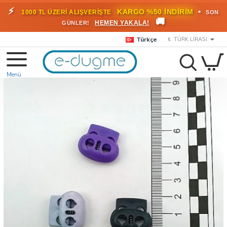
⚡
•
KARGO %50 İNDİRİM
1000 TL ÜZERİ ALIŞVERİŞTE
SON
🚚
HEMEN YAKALA!
GÜNLER!
Türkçe
₺
TÜRK LIRASI