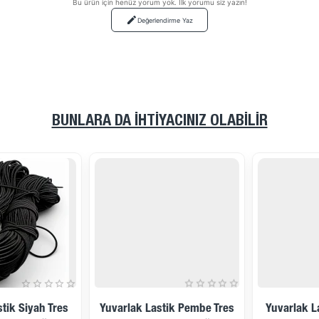
Bu ürün için henüz yorum yok. İlk yorumu siz yazın!
Değerlendirme Yaz
BUNLARA DA İHTIYACINIZ OLABILIR
Yuvarlak Lastik Pembe Tres
Yuvarlak Lastik Bordo Tres