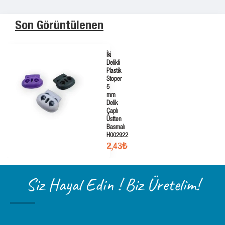
Son Görüntülenen
İki
Delikli
Plastik
Stoper
5
mm
Delik
Çaplı
Üstten
Basmalı
H002922
2,43₺
Siz Hayal Edin ! Biz Üretelim!