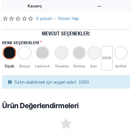
Kazanç
—
0 yorum
-
Yorum Yap
MEVCUT SEÇENEKLER:
RENK SEÇENEKLERI
MOR
Siyah
Beyaz
Lacivert
Turuncu
Kırmızı
Sarı
Şeffaf
Satın alabilmek için asgari adet: 1000
Ürün Değerlendirmeleri