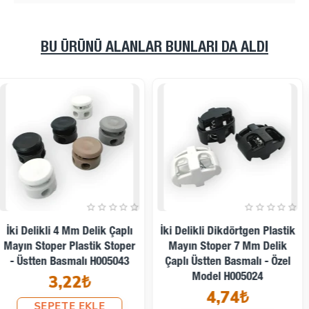
BU ÜRÜNÜ ALANLAR BUNLARI DA ALDI
İki Delikli Plastik Stoper 3
İki Delikli Plastik Stoper 3
Mm Delik Çaplı Üstten -
Mm Delik Çaplı Üstten
Alttan Basmalı - Yandan
Basmalı - Alttan Köprülü
Köprülü H005044
H003521
3,04₺
2,37₺