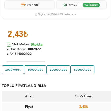
i
i
Kredi Kartı
Havale / EFT
%3 İndirim
Bilgileriniz 256-bit SSL ile korunur
2,43₺
Stokta
Stok Miktarı:
Ürün Kodu:
H002922
SKU:
H002922
1000 Adet
5000 Adet
10000 Adet
50000 Adet
TOPLU FIYATLANDIRMA
Adet
1+ Ve Üzeri
Fiyat
2,43₺