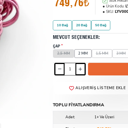
749,76₺
Stok Miktarı
Ürün Kodu:
L
SKU:
LYV00
10 Bağ
20 Bağ
50 Bağ
MEVCUT SEÇENEKLER:
ÇAP
2,5 MM
2 MM
1,5 MM
3 MM
ALIŞVERIŞ LISTEME EKLE
TOPLU FIYATLANDIRMA
Adet
1+ Ve Üzeri