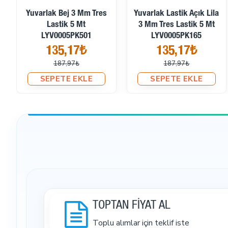
Tres Lastik 100 Mt Bağ
Yuvarlak Lastik Bordo 3
LYV000BORDO
Mm Tres Lastik 5 Mt
749,76₺
LYV0005PK177
135,17₺
SEPETE EKLE
187,97₺
SEPETE EKLE
TOPTAN FİYAT AL
Toplu alımlar için teklif iste