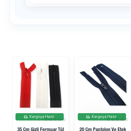
İndirimde
İndirimde
Kargoya Hazır
Kargoya Hazır
10 Mm VT2 Mini 54
15 Mm 61 Sistem