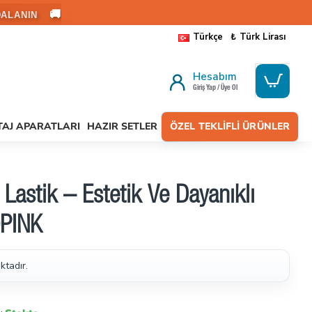
🚚
ALANIN
Türkçe
₺
Türk Lirası
Hesabım
Giriş Yap / Üye Ol
AJ APARATLARI
HAZIR SETLER
ÖZEL TEKLIFLI ÜRÜNLER
Lastik – Estetik Ve Dayanıklı
0PINK
ktadır.