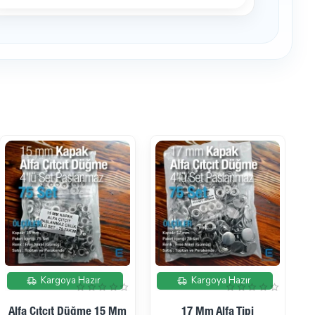
İndirimde
İndirimde
Kargoya Hazır
Kargoya Hazır
No 24 Kuşgözü Gümüş
5 Nolu Kuşgözü Gümüş -