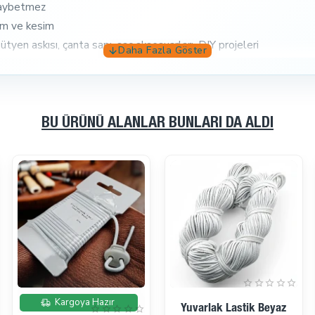
 kaybetmez
çüm ve kesim
tyen askısı, çanta sapı, saç aksesuarları, DIY projeleri
, düşük maliyet
BU ÜRÜNÜ ALANLAR BUNLARI DA ALDI
nı düşürür
r metre boyunca kalite sunar
a çabuk kopar, ya da rengini kaybeder.
k
, ürününüze değer katar, müşterinize güven verir.
İndirimde
İndirimde
Kargoya Hazır
Kargoya Hazır