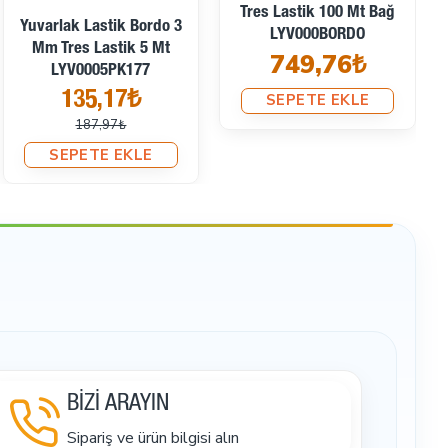
Lastik 100 Mt Bağ
Yuvarlak Lastik Gül
LYV000GREY
Kurusu 3 Mm Tres Lastik
749,76₺
5 Mt LYV0005PK406
135,17₺
SEPETE EKLE
187,97₺
SEPETE EKLE
BİZİ ARAYIN
Sipariş ve ürün bilgisi alın