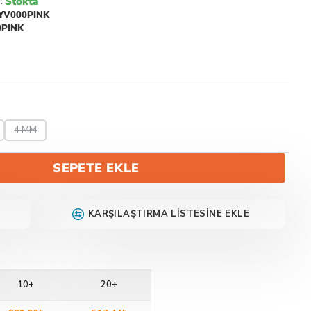
Stokta
:
YV000PINK
0PINK
4 MM
SEPETE EKLE
KARŞILAŞTIRMA LISTESINE EKLE
10+
20+