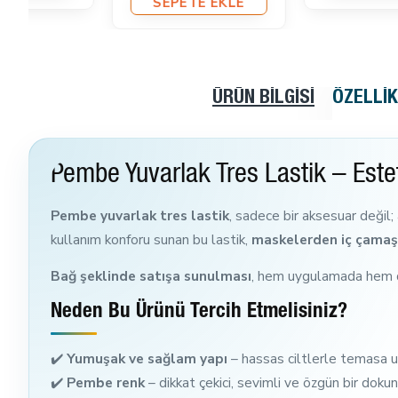
ÜRÜN BILGISI
ÖZELLI
Pembe Yuvarlak Tres Lastik – Este
Pembe yuvarlak tres lastik
, sadece bir aksesuar değil;
kullanım konforu sunan bu lastik,
maskelerden iç çamaşı
Bağ şeklinde satışa sunulması
, hem uygulamada hem de
Neden Bu Ürünü Tercih Etmelisiniz?
✔️
Yumuşak ve sağlam yapı
– hassas ciltlerle temasa u
✔️
Pembe renk
– dikkat çekici, sevimli ve özgün bir doku