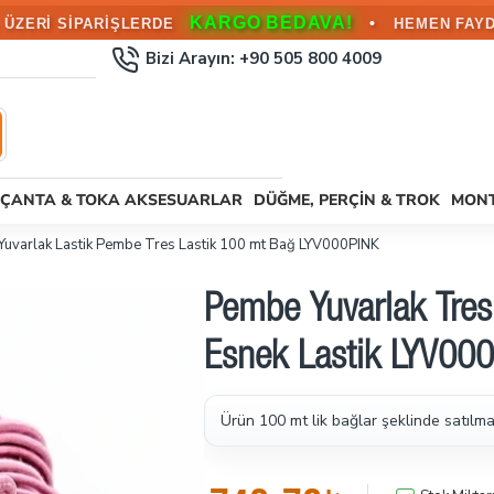
KARGO BEDAVA!
•
L ÜZERİ SİPARİŞLERDE
HEMEN FAYD
Bizi Arayın: +90 505 800 4009
ÇANTA & TOKA AKSESUARLAR
DÜĞME, PERÇIN & TROK
MONT
Yuvarlak Lastik Pembe Tres Lastik 100 mt Bağ LYV000PINK
Pembe Yuvarlak Tres 
Esnek Lastik LYV00
Ürün 100 mt lik bağlar şeklinde satılma