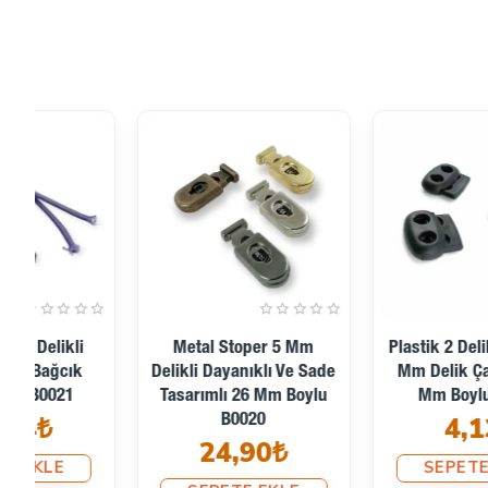
İki Delikli Stoper 5 Mm
Plastik Stoper Tek Delikli
Kordon Girişli Metal
5,5 Mm Kordon Girişli
Kordon Kilidi B0026
H005001
20,09₺
3,63₺
SEPETE EKLE
SEPETE EKLE