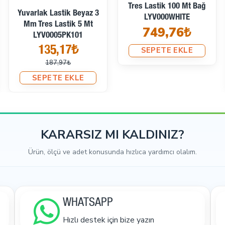
Yuvarlak Lastik Elma
Yuvarlak Lastik Gri 3 Mm
Yeşili 3 Mm Tres Lastik 5
Tres Lastik 5 Mt
Mt LYV0005PK334
LYV0005PK538
135,17₺
135,17₺
187,97₺
187,97₺
SEPETE EKLE
SEPETE EKLE
KARARSIZ MI KALDINIZ?
Ürün, ölçü ve adet konusunda hızlıca yardımcı olalım.
WHATSAPP
Hızlı destek için bize yazın