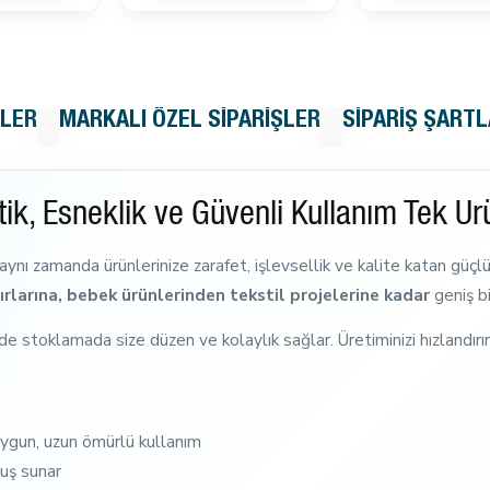
SEPETE EKLE
KLER
MARKALI ÖZEL SIPARIŞLER
SIPARIŞ ŞARTL
tik, Esneklik ve Güvenli Kullanım Tek Ü
 aynı zamanda ürünlerinize zarafet, işlevsellik ve kalite katan güçl
rlarına, bebek ürünlerinden tekstil projelerine kadar
geniş bi
 stoklamada size düzen ve kolaylık sağlar. Üretiminizi hızlandırı
ygun, uzun ömürlü kullanım
nuş sunar