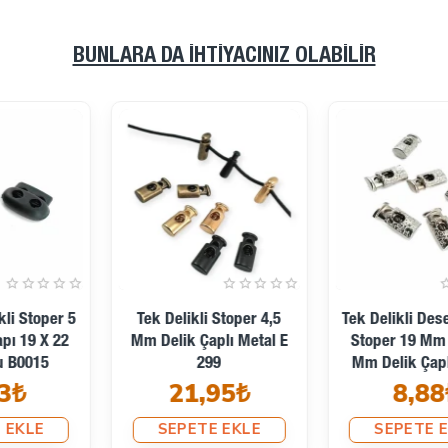
BUNLARA DA İHTIYACINIZ OLABILIR
Mayın Stoper 15 Mm Tek
Küp Şeker Stoper İki
Basma Düğmeli Çift
Delikli Stoper 4 Mm
Bağcık Delikli Kordon
Kordon Girişli B0028
33,40₺
Kilidi E 2206
22,18₺
SEPETE EKLE