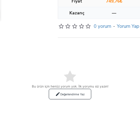
Fiyat
749,76₺
Kazanç
—
0 yorum
-
Yorum Yap
Bu ürün için henüz yorum yok. İlk yorumu siz yazın!
Değerlendirme Yaz