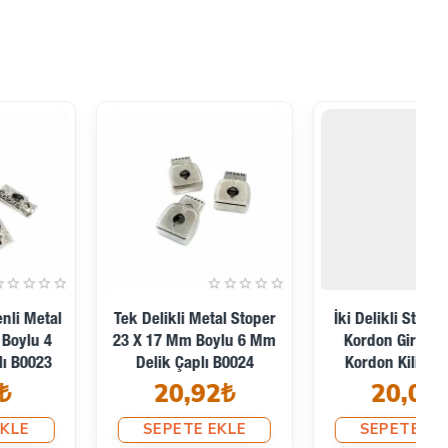
İki Delikli Stoper 3 Mm
İki Delikli Stoper 4,5 Mm
Kordon Girişli B0029
Kordon Girişli Metal
37,95₺
Kordon Kilidi E 2060
27,41₺
SEPETE EKLE
SEPETE EKLE