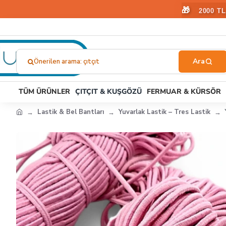
🎁
2000 T
Önerilen arama: fermuar
Ne
Aramıştınız?...
TÜM ÜRÜNLER
ÇITÇIT & KUŞGÖZÜ
FERMUAR & KÜRSÖR
Lastik & Bel Bantları
Yuvarlak Lastik – Tres Lastik