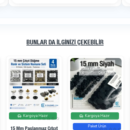
BUNLAR DA İLGINIZI ÇEKEBILIR
İndirimde
İndirimde
Kargoya Hazır
Kargoya Hazır
Dikme Çıtçıt Düğme 10
Dikme Çıtçıt Düğme 15