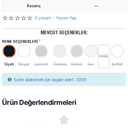
Kazanç
—
0 yorum
-
Yorum Yap
MEVCUT SEÇENEKLER:
RENK SEÇENEKLERI
MOR
Siyah
Beyaz
Lacivert
Turuncu
Kırmızı
Sarı
Şeffaf
Satın alabilmek için asgari adet: 1000
Ürün Değerlendirmeleri