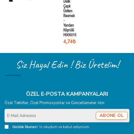
Delik
Çaplı
Üstten
Basmalı
-
Yandan
Köprülü
H005015
4,74₺
Siz Hayal Edin ! Biz Üretelim!
ÖZEL E-POSTA KAMPANYALARI
Özel Teklifler, Özel Promosyonlar ve Güncellemeler Alın
E-
ABONE OL
Mail
Adresiniz
Gizlilik İlkeleri
'ni okudum ve kabul ediyorum.