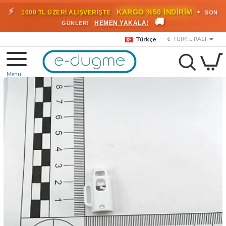
⚡
•
KARGO %50 İNDİRİM
1000 TL ÜZERİ ALIŞVERİŞTE
SON
🚚
HEMEN YAKALA!
GÜNLER!
Türkçe
₺
TÜRK LIRASI