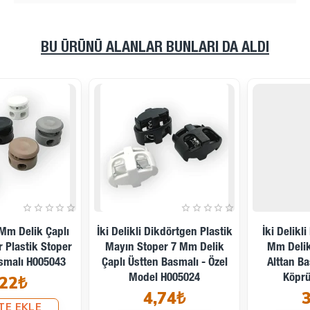
BU ÜRÜNÜ ALANLAR BUNLARI DA ALDI
İki Delikli Plastik Stoper 3
İki Delikli Plastik Stoper 3
Mm Delik Çaplı Üstten -
Mm Delik Çaplı Üstten
Alttan Basmalı - Yandan
Basmalı - Alttan Köprülü
Köprülü H005044
H003521
3,04₺
2,37₺