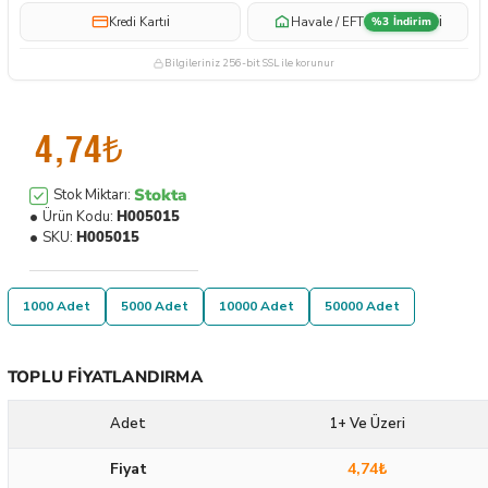
i
i
Kredi Kartı
Havale / EFT
%3 İndirim
Bilgileriniz 256-bit SSL ile korunur
4,74₺
Stokta
Stok Miktarı:
Ürün Kodu:
H005015
SKU:
H005015
1000 Adet
5000 Adet
10000 Adet
50000 Adet
TOPLU FIYATLANDIRMA
Adet
1+ Ve Üzeri
Fiyat
4,74₺