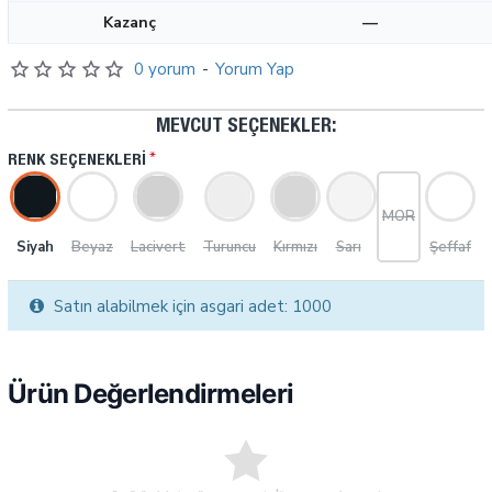
Kazanç
—
0 yorum
-
Yorum Yap
MEVCUT SEÇENEKLER:
RENK SEÇENEKLERI
MOR
Siyah
Beyaz
Lacivert
Turuncu
Kırmızı
Sarı
Şeffaf
Satın alabilmek için asgari adet: 1000
Ürün Değerlendirmeleri