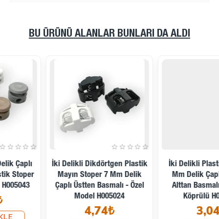
BU ÜRÜNÜ ALANLAR BUNLARI DA ALDI
İki Delikli Plastik Stoper 3
İki Delikli Plastik Stoper 3
Mm Delik Çaplı Üstten -
Mm Delik Çaplı Üstten
Alttan Basmalı - Yandan
Basmalı - Alttan Köprülü
Köprülü H005044
H003521
3,04₺
2,37₺