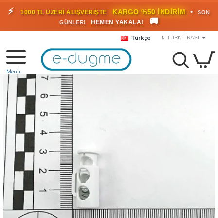
⚡
•
KARGO %50 İNDİRİM
1000 TL ÜZERİ ALIŞVERİŞTE
SON
🚚
HEMEN YAKALA!
GÜNLER!
Türkçe
₺
TÜRK LIRASI