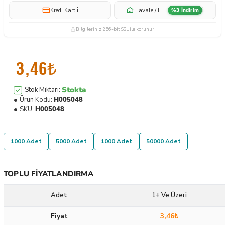
i
i
Kredi Kartı
Havale / EFT
%3 İndirim
Bilgileriniz 256-bit SSL ile korunur
3,46₺
Stokta
Stok Miktarı:
Ürün Kodu:
H005048
SKU:
H005048
1000 Adet
5000 Adet
1000 Adet
50000 Adet
TOPLU FIYATLANDIRMA
Adet
1+ Ve Üzeri
Fiyat
3,46₺