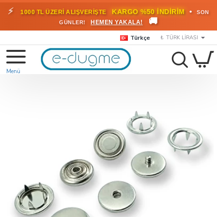
⚡
•
KARGO %50 İNDİRİM
1000 TL ÜZERİ ALIŞVERİŞTE
SON
🚚
HEMEN YAKALA!
GÜNLER!
Türkçe
₺
TÜRK LIRASI