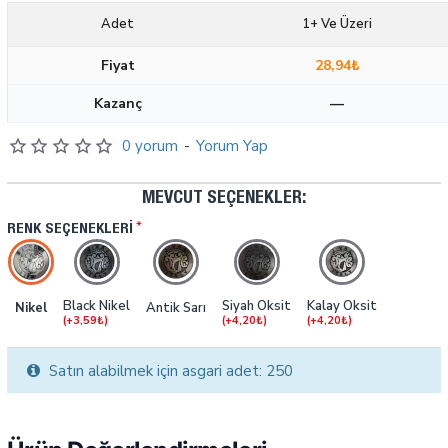
Adet
1+ Ve Üzeri
Fiyat
28,94₺
Kazanç
—
0 yorum
-
Yorum Yap
MEVCUT SEÇENEKLER:
RENK SEÇENEKLERI
Black Nikel
Siyah Oksit
Kalay Oksit
Nikel
Antik Sarı
(+3,59₺)
(+4,20₺)
(+4,20₺)
Satın alabilmek için asgari adet: 250