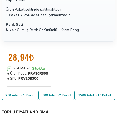
Çap: 16 mm
Ürün Paket şeklinde satılmaktadır.
1 Paket = 250 adet set içermektedir
Renk Seçimi:
Nikel:
Gümüş Renk Görünümlü - Krom Rengi
28,94₺
Stokta
Stok Miktarı:
Ürün Kodu:
PRV20R300
SKU:
PRV20R300
250 Adet - 1 Paket
500 Adet -2 Paket
2500 Adet - 10 Paket
TOPLU FIYATLANDIRMA