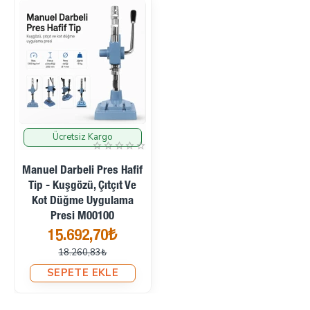
Ücretsiz Kargo
İndirimde
Manuel Darbeli Pres Hafif
Tip - Kuşgözü, Çıtçıt Ve
Kot Düğme Uygulama
Presi M00100
15.692,70₺
18.260,83₺
SEPETE EKLE