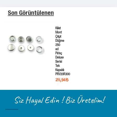
Son Görüntülenen
Klıkıt
Mont
Çıtçıt
Düğme
250
ad
Pirinç
Deluxe
Serisi
Tek
Kapaklı
PRV20R300
28,94₺
Siz Hayal Edin ! Biz Üretelim!