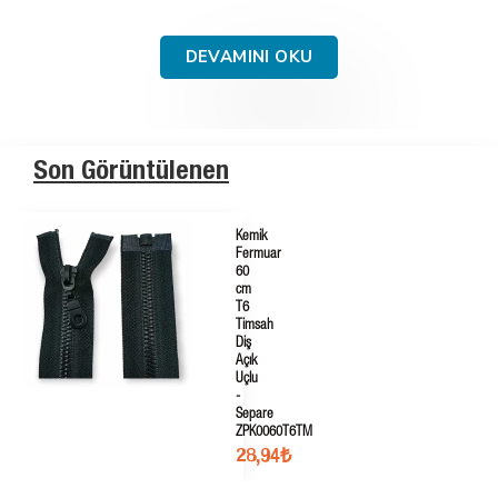
DEVAMINI OKU
Son Görüntülenen
Kemik
Fermuar
60
cm
T6
Timsah
Diş
Açık
Uçlu
-
Separe
ZPK0060T6TM
28,94₺