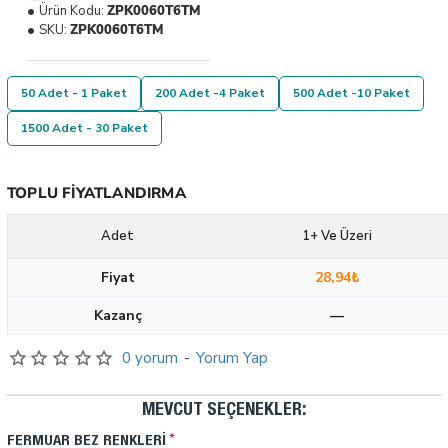
Ürün Kodu:
ZPK0060T6TM
SKU:
ZPK0060T6TM
50 Adet - 1 Paket
200 Adet -4 Paket
500 Adet -10 Paket
1500 Adet - 30 Paket
TOPLU FIYATLANDIRMA
Adet
1+ Ve Üzeri
Fiyat
28,94₺
Kazanç
—
0 yorum
-
Yorum Yap
MEVCUT SEÇENEKLER:
FERMUAR BEZ RENKLERI