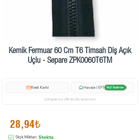
Kemik Fermuar 60 Cm T6 Timsah Diş Açık
Uçlu - Separe ZPK0060T6TM
i
i
Kredi Kartı
Havale / EFT
%3 İndirim
Bilgileriniz 256-bit SSL ile korunur
28,94₺
Stokta
Stok Miktarı: