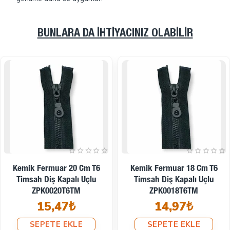
BUNLARA DA İHTIYACINIZ OLABILIR
Kemik Fermuar 16 Cm T6
Kemik Fermuar 14 Cm T6
Timsah Diş Kapalı Uçlu
Timsah Diş Kapalı Uçlu
ZPK0016T6TM
ZPK0014T6TM
14,64₺
14,14₺
SEPETE EKLE
SEPETE EKLE