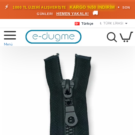
🎁
KARGO BEDAVA!
•
HEMEN
2000 TL ÜZERİ SİPARİŞLERDE
🚚
FAYDALANIN
Türkçe
₺
TÜRK LIRASI