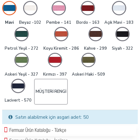
Mavi
Beyaz -102
Pembe - 141
Bordo - 163
Açık Mavi - 183
Petrol Yeşil - 272
Koyu Kiremit - 286
Kahve - 299
Siyah - 322
Askeri Yeşil - 327
Kırmızı - 397
Askeri Haki - 509
MÜŞTERI RENGI
Lacivert - 570
Satın alabilmek için asgari adet: 50
Fermuar Ürün Kataloğu - Türkçe