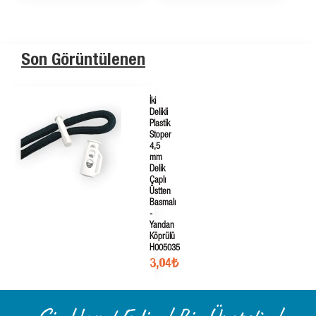
Son Görüntülenen
İki
Delikli
Plastik
Stoper
4,5
mm
Delik
Çaplı
Üstten
Basmalı
-
Yandan
Köprülü
H005035
3,04₺