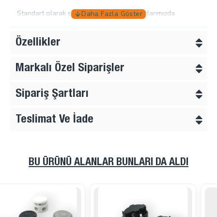
Standart olarak siyah renk genellikle stoklarımızda
bulunmaktadır, farklı renk istekleriniz için bizimle iletişime
geçiniz.
Özellikler
Ölçüler:
En:
14,5 mm
Markalı Özel Siparişler
Boy:
28,5 mm
Delik Çapı:
4,5 mm
Sipariş Şartları
Teslimat Ve İade
BU ÜRÜNÜ ALANLAR BUNLARI DA ALDI