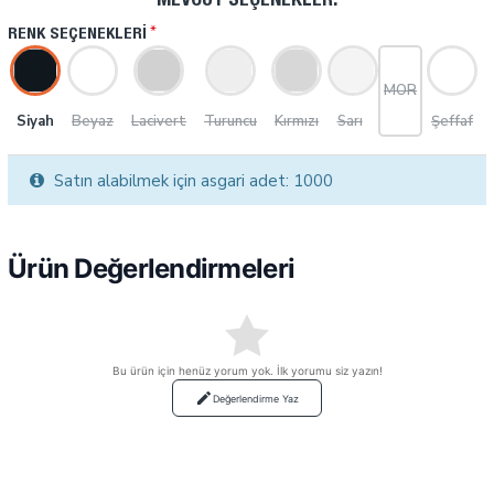
MEVCUT SEÇENEKLER:
RENK SEÇENEKLERI
MOR
Siyah
Beyaz
Lacivert
Turuncu
Kırmızı
Sarı
Şeffaf
Satın alabilmek için asgari adet: 1000
Ürün Değerlendirmeleri
Bu ürün için henüz yorum yok. İlk yorumu siz yazın!
Değerlendirme Yaz