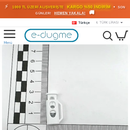
⚡
•
KARGO %50 İNDİRİM
1000 TL ÜZERİ ALIŞVERİŞTE
SON
🚚
HEMEN YAKALA!
GÜNLER!
Türkçe
₺
TÜRK LIRASI