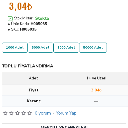
3,04₺
Stokta
Stok Miktarı:
Ürün Kodu:
H005035
SKU:
H005035
1000 Adet
5000 Adet
1000 Adet
50000 Adet
TOPLU FIYATLANDIRMA
Adet
1+ Ve Üzeri
Fiyat
3,04₺
Kazanç
—
0 yorum
-
Yorum Yap