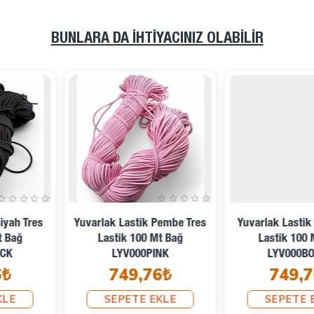
BUNLARA DA İHTIYACINIZ OLABILIR
Yuvarlak Lastik Pembe Tres
Yuvarlak Lastik Bordo Tres
Lastik 100 Mt Bağ
Lastik 100 Mt Bağ
LYV000PINK
LYV000BORDO
749,76₺
749,76₺
SEPETE EKLE
SEPETE EKLE