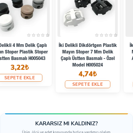
İki Delikli Plastik Stoper 3
İki Delikli Plastik Stoper 3
Mm Delik Çaplı Üstten -
Mm Delik Çaplı Üstten
Alttan Basmalı - Yandan
Basmalı - Alttan Köprülü
Köprülü H005044
H003521
3,04₺
2,37₺
SEPETE EKLE
SEPETE EKLE
KARARSIZ MI KALDINIZ?
Ürün, ölçü ve adet konusunda hızlıca yardımcı olalım.